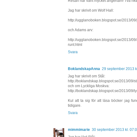
Resan har varit mycket angenäm! Två riktig
Jag har skrivit om Wolf Hall:
http://ugglanoboken.blogspot.se/2013/09/jo
och Adams arv:
http://ugglanoboken.blogspot.se/2013/09/
runt.html
Svara
BoklandskapAnna
29 september 2013 kl
Jag har skrivit om Stål:
http://boklandskap.blogspot.se/2013/09/sta
och om Lyckliga Moskva:
http://boklandskap.blogspot.se/2013/09/l
Kul att ta sig för att läsa böcker jag f
tidigare.
Svara
mimmimarie
30 september 2013 kl. 07:
Jag har läst Stål: