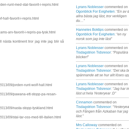
en-runt-med-stal-favorit-i-repris.html
Lyrans Noblesser
commented on
Ogonblick For Evigheten
:
“En av 
allra bästa jag läst, tror verkligen
hall-favorit-i-repris.html
du…”
Hanneles Boktips
commented on
ms-arv-favorit-i-repris-pa-tysk.html
Ogonblick For Evigheten
:
“en ny
norsk som jag inte läst”
ll nästa kontinent tror jag inte jag blir så
Lyrans Noblesser
commented on
Tisdagstrion Tidsresor
:
“Populära
böcker!”
Lyrans Noblesser
commented on
Tisdagstrion Tidsresor
:
“Det ska bl
spännande att se hur allt löses up
Lyrans Noblesser
commented on
013/09/jorden-runt-wolf-hall.html
Tisdagstrion Tidsresor
:
“Jag har i
läst ut hela Yesteryear :D”
/2013/09/pawana-ett-stopp-pa-resan-
Cinnamon
commented on
Tisdagstrion Tidsresor
:
“Yesteryea
2013/09/nasta-stopp-tyskland.html
och Fången från Azkaban har jag
läst.”
13/09/stal-tar-oss-med-till-italien.html
Mrs Calloway
commented on