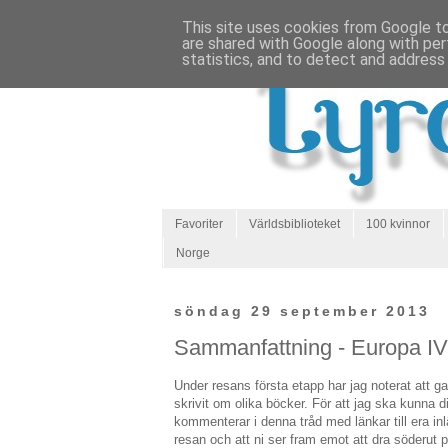
This site uses cookies from Google to 
are shared with Google along with per
statistics, and to detect and address
Favoriter
Världsbiblioteket
100 kvinnor
Norge
söndag 29 september 2013
Sammanfattning - Europa IV
Under resans första etapp har jag noterat att 
skrivit om olika böcker. För att jag ska kunna dir
kommenterar i denna tråd med länkar till era inl
resan och att ni ser fram emot att dra söderut p