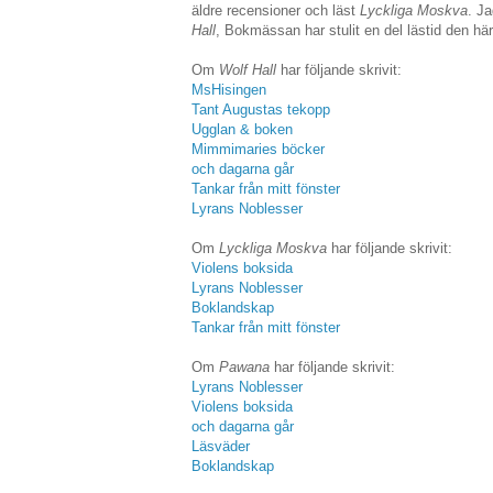
äldre recensioner och läst
Lyckliga Moskva
. J
Hall
, Bokmässan har stulit en del lästid den hä
Om
Wolf Hall
har följande skrivit:
MsHisingen
Tant Augustas tekopp
Ugglan & boken
Mimmimaries böcker
och dagarna går
Tankar från mitt fönster
Lyrans Noblesser
Om
Lyckliga Moskva
har följande skrivit:
Violens boksida
Lyrans Noblesser
Boklandskap
Tankar från mitt fönster
Om
Pawana
har följande skrivit:
Lyrans Noblesser
Violens boksida
och dagarna går
Läsväder
Boklandskap