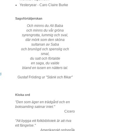
Yesteryear - Caro Claire Burke
Sagoförtäljerskan
Och minns du Ali Baba
och minns du vår gröna
syrengrotta, lummig och sval,
där mörk som den sköna
sultanan av Saba
och brunögd och spenslig och
smal,
du satt och förtalde
en saga, du valde
bland en tusen en nätters tal.
d
Gustaf Fröding ur
"Stänk och flikar"
Kloka ord
"Den som äger en trädgård och en
boksamling saknar intet."
Cicero
"Att bygga ett folkbibliotek är att riva
ett fängelse."
Amerikanskt ordspråk