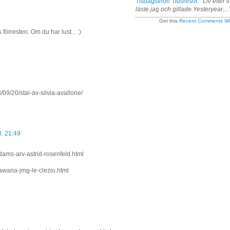
Tisdagstrion Tidsresor
:
“Liv efter l
läste jag och gillade.Yesteryear…
Get this
Recent Comments Wi
förresten. Om du har lust... :)
9/20/stal-av-silvia-avallone/
. 21:49
dams-arv-astrid-rosenfeld.html
awana-jmg-le-clezio.html