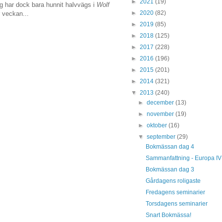
►
2021
(19)
ag har dock bara hunnit halvvägs i
Wolf
►
2020
(82)
r veckan...
►
2019
(85)
►
2018
(125)
►
2017
(228)
►
2016
(196)
►
2015
(201)
►
2014
(321)
▼
2013
(240)
►
december
(13)
►
november
(19)
►
oktober
(16)
▼
september
(29)
Bokmässan dag 4
Sammanfattning - Europa IV
Bokmässan dag 3
Gårdagens roligaste
Fredagens seminarier
Torsdagens seminarier
Snart Bokmässa!