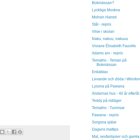
Bokmässan?
Lyckliga Moskva
Mohsin Hamid
Stål - repris
Vilse i skolan
Naku, nakuu, nakuuu
Viviane Élisabeth Fauville
Adams arv - repris
Tematrio - Teman på
Bokmässan
Enkätdax
Levande och döda i Winsfor
Lyssna på Pawana
Andarnas hus - 40 år efteråt
Teddy på ridläger
Tematrio - Tunnisar
Pawana - repris
Sorgsna själar
Dagens mattips
Mat, sexfantasier och gamla