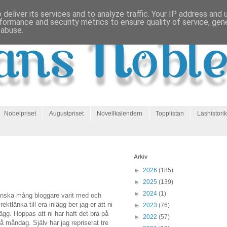
deliver its services and to analyze traffic. Your IP address and
formance and security metrics to ensure quality of service, ge
 abuse.
Nobelpriset
Augustpriset
Novellkalendern
Topplistan
Läshistorik
Arkiv
►
2026
(185)
►
2025
(139)
►
2024
(1)
ganska mång bloggare varit med och
ektlänka till era inlägg ber jag er att ni
►
2023
(76)
ägg. Hoppas att ni har haft det bra på
►
2022
(57)
å måndag. Själv har jag repriserat tre