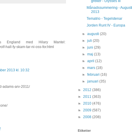
greker - Ulysses III
Månadssummering - August
2013
Tematrio - Tegelstenar
Jorden Runt IV - Europa
►
augusti
(20)
►
juli
(20)
ns England med Hilary Mantel:
lf-hall-fy-skam-tar-ni-oss-for.html
►
juni
(29)
►
maj
(13)
►
april
(12)
►
mars
(18)
ber 2013 kl. 10:32
►
februari
(16)
►
januari
(35)
trid-adams-arv-2011/
►
2012
(386)
►
2011
(363)
►
2010
(476)
llone/
►
2009
(587)
►
2008
(208)
2
Etiketter