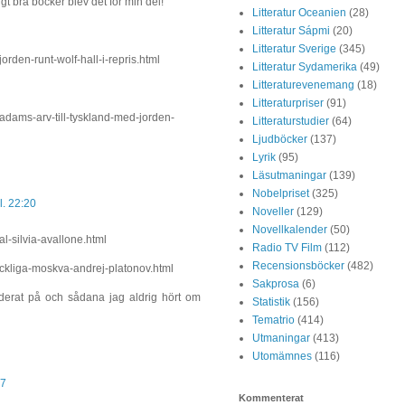
t bra böcker blev det för min del!
Litteratur Oceanien
(28)
Litteratur Sápmi
(20)
Litteratur Sverige
(345)
rden-runt-wolf-hall-i-repris.html
Litteratur Sydamerika
(49)
Litteraturevenemang
(18)
Litteraturpriser
(91)
adams-arv-till-tyskland-med-jorden-
Litteraturstudier
(64)
Ljudböcker
(137)
Lyrik
(95)
Läsutmaningar
(139)
Nobelpriset
(325)
. 22:20
Noveller
(129)
Novellkalender
(50)
l-silvia-avallone.html
Radio TV Film
(112)
Recensionsböcker
(482)
yckliga-moskva-andrej-platonov.html
Sakprosa
(6)
underat på och sådana jag aldrig hört om
Statistik
(156)
Tematrio
(414)
Utmaningar
(413)
Utomämnes
(116)
07
Kommenterat