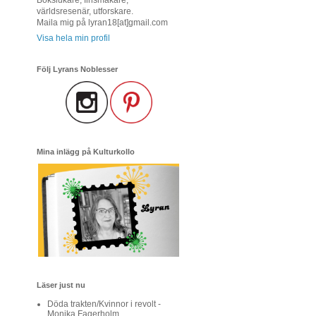
världsresenär, utforskare.
Maila mig på lyran18[at]gmail.com
Visa hela min profil
Följ Lyrans Noblesser
Mina inlägg på Kulturkollo
Läser just nu
Döda trakten/Kvinnor i revolt -
Monika Fagerholm