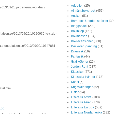
Adoption
(25)
2013/09/28/jorden-runt-wolf-hall/
Allmänt boksnack
(456)
Antiken
(51)
Barn- och Ungdomsböcker
(30
Bloggsnack
(208)
Bokinköp
(151)
atsen.se/2013/09/26/10220935-le-clzio-
Bokmässan
(164)
Bokrecensioner
(608)
a.bloggplatsen.se/2013/09/09/10147881-
Deckare/Spänning
(81)
Dramatik
(16)
Fantastik
(44)
Grafik/Serier
(25)
Jorden Runt
(237)
Klassiker
(271)
Klassiska kvinnor
(173)
Konst
(5)
Krigsskildringar
(62)
stal.html
Listor
(94)
Litteratur Afrika
(103)
Litteratur Asien
(178)
Litteratur Europa
(502)
:00
Litteratur Nordamerika
(182)