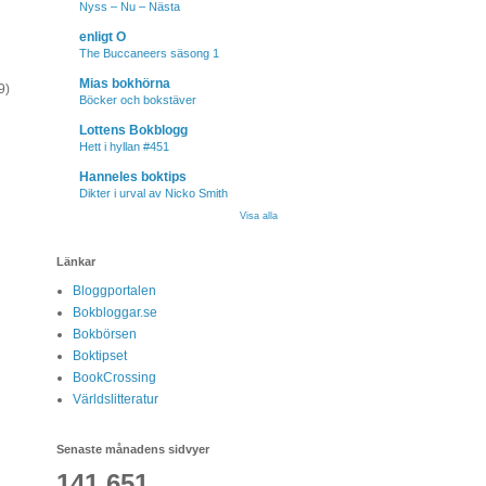
Nyss – Nu – Nästa
enligt O
The Buccaneers säsong 1
Mias bokhörna
9)
Böcker och bokstäver
Lottens Bokblogg
Hett i hyllan #451
Hanneles boktips
Dikter i urval av Nicko Smith
Visa alla
Länkar
Bloggportalen
Bokbloggar.se
Bokbörsen
Boktipset
BookCrossing
Världslitteratur
Senaste månadens sidvyer
141,651