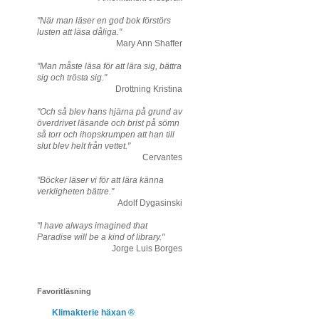
i
"När man läser en god bok förstörs
lusten att läsa dåliga."
Mary Ann Shaffer
"Man måste läsa för att lära sig, bättra
sig och trösta sig."
Drottning Kristina
"Och så blev hans hjärna på grund av
överdrivet läsande och brist på sömn
så torr och ihopskrumpen att han till
slut blev helt från vettet."
Cervantes
"Böcker läser vi för att lära känna
verkligheten bättre."
Adolf Dygasinski
"I have always imagined that
Paradise will be a kind of library."
Jorge Luis Borges
Favoritläsning
Klimakterie häxan ®