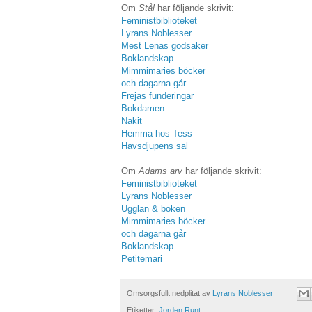
Om
Stål
har följande skrivit:
Feministbiblioteket
Lyrans Noblesser
Mest Lenas godsaker
Boklandskap
Mimmimaries böcker
och dagarna går
Frejas funderingar
Bokdamen
Nakit
Hemma hos Tess
Havsdjupens sal
Om
Adams arv
har följande skrivit:
Feministbiblioteket
Lyrans Noblesser
Ugglan & boken
Mimmimaries böcker
och dagarna går
Boklandskap
Petitemari
Omsorgsfullt nedplitat av
Lyrans Noblesser
Etiketter:
Jorden Runt