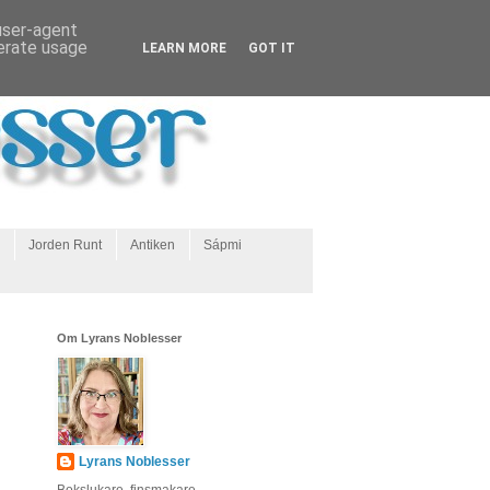
 user-agent
nerate usage
LEARN MORE
GOT IT
Jorden Runt
Antiken
Sápmi
Om Lyrans Noblesser
Lyrans Noblesser
Bokslukare, finsmakare,