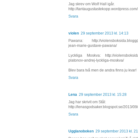
Jag skrev om Wolf Hall igår.
http://tantaugustastekopp.wordpress.com/
Svara
violen
29 september 2013 kl. 14:13
Pawana: http://violensboksida.bloggpl
jean-marie-gustave-pawana/
Lyckliga Moskva: http://violensboksid
platonov-andrej-lyckliga-moskva/
Blev bara två men de andra finns ju kvar!
Svara
Lena
29 september 2013 kl. 15:28
Jag har skrivit om Stål:
http://lenasgodsaker.blogspot.se/2013/09/
Svara
Ugglanoboken
29 september 2013 kl. 21