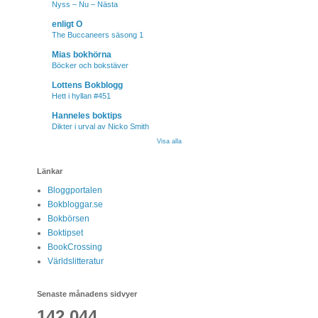
Nyss – Nu – Nästa
enligt O
The Buccaneers säsong 1
Mias bokhörna
Böcker och bokstäver
Lottens Bokblogg
Hett i hyllan #451
Hanneles boktips
Dikter i urval av Nicko Smith
Visa alla
Länkar
Bloggportalen
Bokbloggar.se
Bokbörsen
Boktipset
BookCrossing
Världslitteratur
Senaste månadens sidvyer
142,044