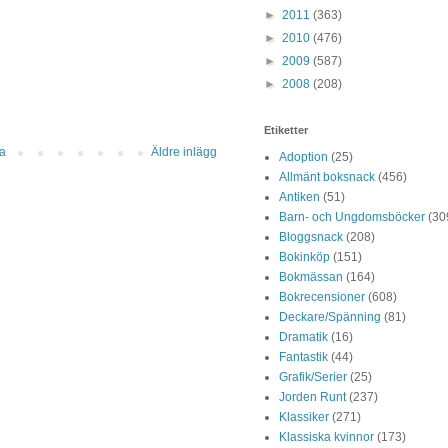
►
2011
(363)
►
2010
(476)
►
2009
(587)
►
2008
(208)
Etiketter
da
Äldre inlägg
Adoption
(25)
Allmänt boksnack
(456)
Antiken
(51)
Barn- och Ungdomsböcker
(30
Bloggsnack
(208)
Bokinköp
(151)
Bokmässan
(164)
Bokrecensioner
(608)
Deckare/Spänning
(81)
Dramatik
(16)
Fantastik
(44)
Grafik/Serier
(25)
Jorden Runt
(237)
Klassiker
(271)
Klassiska kvinnor
(173)