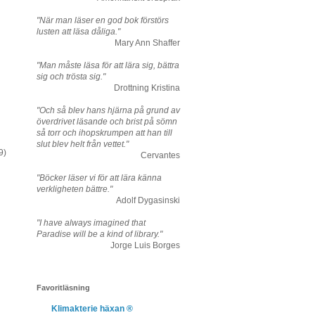
"När man läser en god bok förstörs
lusten att läsa dåliga."
Mary Ann Shaffer
"Man måste läsa för att lära sig, bättra
sig och trösta sig."
Drottning Kristina
"Och så blev hans hjärna på grund av
överdrivet läsande och brist på sömn
så torr och ihopskrumpen att han till
slut blev helt från vettet."
9)
Cervantes
"Böcker läser vi för att lära känna
verkligheten bättre."
Adolf Dygasinski
"I have always imagined that
Paradise will be a kind of library."
Jorge Luis Borges
Favoritläsning
Klimakterie häxan ®