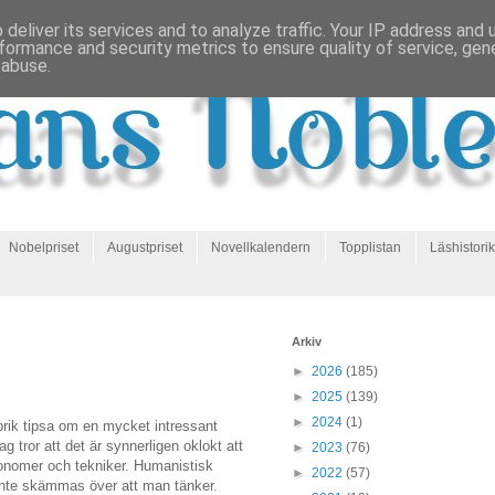
deliver its services and to analyze traffic. Your IP address and
formance and security metrics to ensure quality of service, ge
 abuse.
Nobelpriset
Augustpriset
Novellkalendern
Topplistan
Läshistorik
Arkiv
►
2026
(185)
►
2025
(139)
►
2024
(1)
brik tipsa om en mycket intressant
Jag tror att det är synnerligen oklokt att
►
2023
(76)
ekonomer och tekniker. Humanistisk
►
2022
(57)
 inte skämmas över att man tänker.