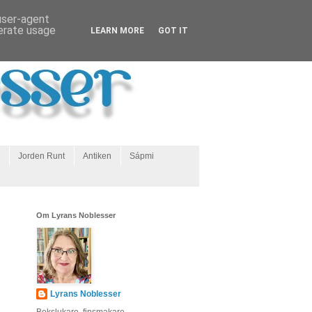
 user-agent
nerate usage
LEARN MORE
GOT IT
Jorden Runt
Antiken
Sápmi
Om Lyrans Noblesser
Lyrans Noblesser
Bokslukare, finsmakare,