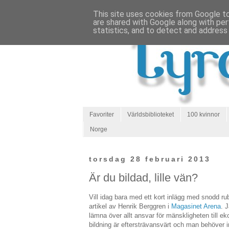
This site uses cookies from Google to 
are shared with Google along with per
statistics, and to detect and address
Favoriter
Världsbiblioteket
100 kvinnor
Norge
torsdag 28 februari 2013
Är du bildad, lille vän?
Vill idag bara med ett kort inlägg med snodd ru
artikel av Henrik Berggren i
Magasinet Arena
. 
lämna över allt ansvar för mänskligheten till 
bildning är eftersträvansvärt och man behöver