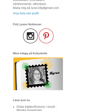
världsresenär, utforskare.
Maila mig på lyran18[at]gmail.com
Visa hela min profil
Följ Lyrans Noblesser
Mina inlägg på Kulturkollo
Läser just nu
Döda trakten/Kvinnor i revolt -
Monika Fagerholm