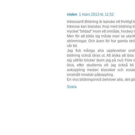
violen
1 mars 2013 kl. 11:52
Intressant! Bildning är kanske ett frivilligt
Intresse kan blandas ihop med bildning ib
mycket "bildad" inom ett område, hockey t
Men för att bilda sig måste man se utanf
strömningar. Och även för hur gamla strö
vår tid.
Jag fick många aha upplevelser under
bildning också läras ut. Att älska att läs
sig utifrån böcker (kom jag på nu!) Före st
läsa, efter studierna vill jag också b
avkoppling medan klassiker och essäe
innehåll innebär påkoppling.
En viss bildningsnivå behöver alla, det gäl
Svara