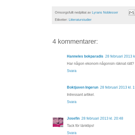
Omsorgsfullt nedplitat av
Lyrans Noblesser
Etiketter:
Litteraturstudier
4 kommentarer:
Hanneles bokparadis
28 februari 2013 k
Har någon ekonom någonsin räknat rätt?
Svara
Boktjuven Ingerun
28 februari 2013 kl. 
Intressant artikel.
Svara
Josefin
28 februari 2013 kl. 20:48
Tack för länktips!
Svara