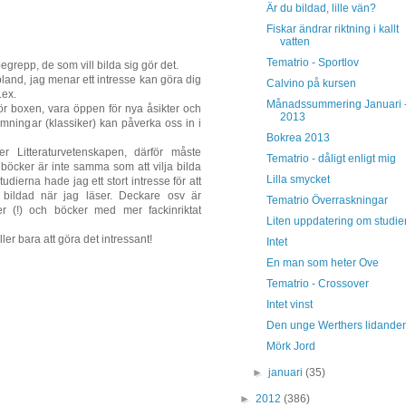
Är du bildad, lille vän?
Fiskar ändrar riktning i kallt
vatten
Tematrio - Sportlov
 begrepp, de som vill bilda sig gör det.
land, jag menar ett intresse kan göra dig
Calvino på kursen
.ex.
Månadssummering Januari 
ör boxen, vara öppen för nya åsikter och
2013
mningar (klassiker) kan påverka oss in i
Bokrea 2013
 Litteraturvetenskapen, därför måste
Tematrio - dåligt enligt mig
a böcker är inte samma som att vilja bilda
Lilla smycket
udierna hade jag ett stort intresse för att
li bildad när jag läser. Deckare osv är
Tematrio Överraskningar
r (!) och böcker med mer fackinriktat
Liten uppdatering om studie
ler bara att göra det intressant!
Intet
En man som heter Ove
Tematrio - Crossover
Intet vinst
Den unge Werthers lidande
Mörk Jord
►
januari
(35)
►
2012
(386)