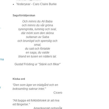
Yesteryear - Caro Claire Burke
Sagoförtäljerskan
Och minns du Ali Baba
och minns du vår gröna
-
syrengrotta, lummig och sval,
där mörk som den sköna
sultanan av Saba
och brunögd och spenslig och
smal,
du satt och förtalde
en saga, du valde
bland en tusen en nätters tal.
rna
Gustaf Fröding ur
"Stänk och flikar"
Kloka ord
"Den som äger en trädgård och en
n
boksamling saknar intet."
Cicero
"Att bygga ett folkbibliotek är att riva
ett fängelse."
Amerikanskt ordspråk