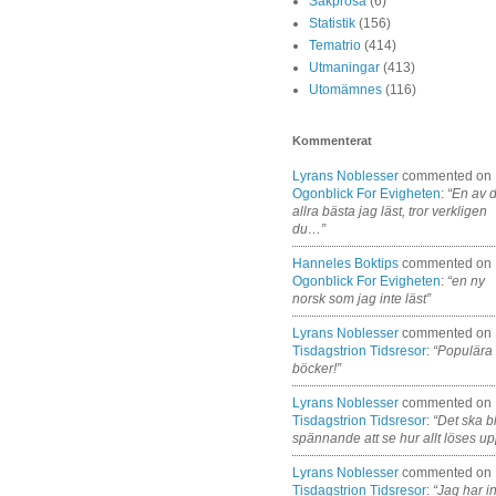
Sakprosa
(6)
Statistik
(156)
Tematrio
(414)
Utmaningar
(413)
Utomämnes
(116)
Kommenterat
Lyrans Noblesser
commented on
Ogonblick For Evigheten
:
“En av 
allra bästa jag läst, tror verkligen
du…”
Hanneles Boktips
commented on
Ogonblick For Evigheten
:
“en ny
norsk som jag inte läst”
Lyrans Noblesser
commented on
Tisdagstrion Tidsresor
:
“Populära
böcker!”
Lyrans Noblesser
commented on
Tisdagstrion Tidsresor
:
“Det ska bl
spännande att se hur allt löses up
Lyrans Noblesser
commented on
Tisdagstrion Tidsresor
:
“Jag har i