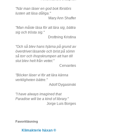
"När man läser en god bok förstörs
lusten att läsa dåliga."
Mary Ann Shaffer
"Man måste läsa för att lära sig, bättra
sig och trösta sig."
Drottning Kristina
"Och så blev hans hjärna på grund av
överdrivet läsande och brist på sömn
så torr och ihopskrumpen att han till
slut blev helt från vettet."
Cervantes
"Böcker läser vi för att lära känna
verkligheten bättre."
Adolf Dygasinski
"I have always imagined that
Paradise will be a kind of library."
Jorge Luis Borges
Favoritläsning
Klimakterie häxan ®