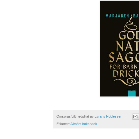
Omsorgsfullt nedplitat av
Lyrans Noblesser
Etiketter:
Allmänt boksnack