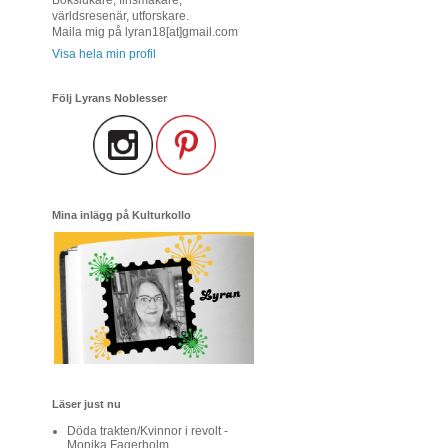
världsresenär, utforskare.
Maila mig på lyran18[at]gmail.com
Visa hela min profil
Följ Lyrans Noblesser
Mina inlägg på Kulturkollo
Läser just nu
Döda trakten/Kvinnor i revolt -
Monika Fagerholm