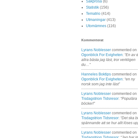
Sakprosa
(6)
Statistik
(156)
Tematrio
(414)
Utmaningar
(413)
Utomämnes
(116)
Kommenterat
Lyrans Noblesser
commented on
Ogonblick For Evigheten
:
“En av 
allra bästa jag läst, tror verkligen
du…”
Hanneles Boktips
commented on
Ogonblick For Evigheten
:
“en ny
norsk som jag inte läst”
Lyrans Noblesser
commented on
Tisdagstrion Tidsresor
:
“Populära
böcker!”
Lyrans Noblesser
commented on
Tisdagstrion Tidsresor
:
“Det ska bl
spännande att se hur allt löses up
Lyrans Noblesser
commented on
Tisdagstrion Tidsresor
:
“Jag har i