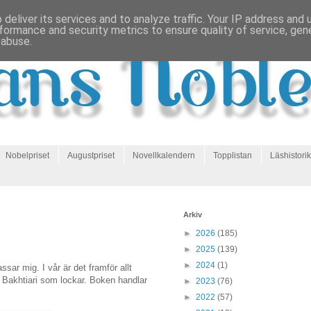
deliver its services and to analyze traffic. Your IP address and
formance and security metrics to ensure quality of service, ge
 abuse.
Nobelpriset
Augustpriset
Novellkalendern
Topplistan
Läshistorik
Arkiv
►
2026
(185)
►
2025
(139)
►
2024
(1)
sar mig. I vår är det framför allt
Bakhtiari som lockar. Boken handlar
►
2023
(76)
►
2022
(57)