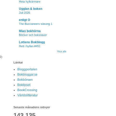
Heta hyllvärmare
Ugglan & boken
Juli 2026
enligt O
The Buccaneers säsong 1
Mias bokhörna
Böcker och bokstäver
Lottens Bokblogg
Hett i hyllan #451
Visa alla
9)
Länkar
Bloggportalen
Bokbloggar.se
Bokbörsen
Boktipset
BookCrossing
Världslitteratur
Senaste månadens sidvyer
143,135