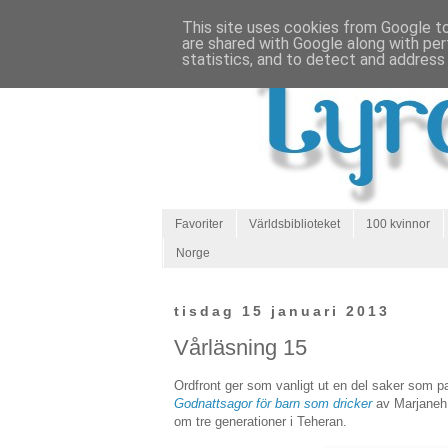
This site uses cookies from Google to 
are shared with Google along with per
statistics, and to detect and address
Favoriter
Världsbiblioteket
100 kvinnor
Norge
tisdag 15 januari 2013
Vårläsning 15
Ordfront ger som vanligt ut en del saker som pas
Godnattsagor för barn som dricker
av Marjaneh 
om tre generationer i Teheran.