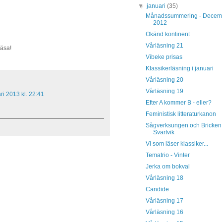
▼
januari
(35)
Månadssummering - Decem
2012
Okänd kontinent
Vårläsning 21
läsa!
Vibeke prisas
Klassikerläsning i januari
Vårläsning 20
Vårläsning 19
ri 2013 kl. 22:41
Efter A kommer B - eller?
Feministisk litteraturkanon
Sågverksungen och Bricken
Svartvik
Vi som läser klassiker...
Tematrio - Vinter
Jerka om bokval
Vårläsning 18
Candide
Vårläsning 17
Vårläsning 16