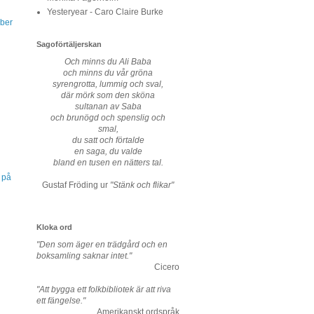
Yesteryear - Caro Claire Burke
ber
Sagoförtäljerskan
Och minns du Ali Baba
och minns du vår gröna
syrengrotta, lummig och sval,
där mörk som den sköna
sultanan av Saba
och brunögd och spenslig och
smal,
du satt och förtalde
en saga, du valde
bland en tusen en nätters tal.
 på
Gustaf Fröding ur
"Stänk och flikar"
Kloka ord
"Den som äger en trädgård och en
boksamling saknar intet."
Cicero
"Att bygga ett folkbibliotek är att riva
ett fängelse."
Amerikanskt ordspråk