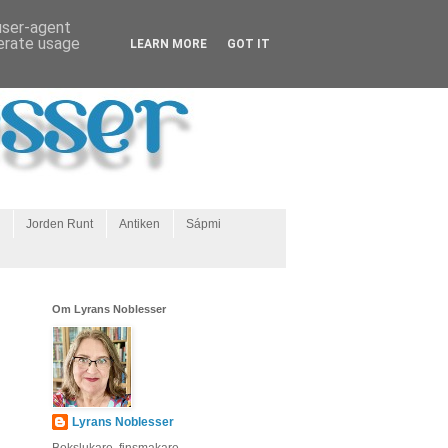
 user-agent
nerate usage
LEARN MORE
GOT IT
Jorden Runt
Antiken
Sápmi
Om Lyrans Noblesser
Lyrans Noblesser
Bokslukare, finsmakare,