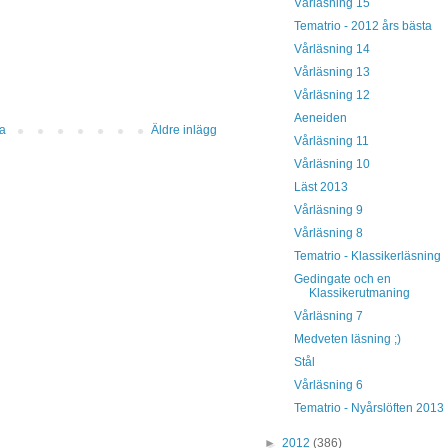
Vårläsning 15
Tematrio - 2012 års bästa
Vårläsning 14
Vårläsning 13
Vårläsning 12
Aeneiden
da
Äldre inlägg
Vårläsning 11
Vårläsning 10
Läst 2013
Vårläsning 9
Vårläsning 8
Tematrio - Klassikerläsning
Gedingate och en
Klassikerutmaning
Vårläsning 7
Medveten läsning ;)
Stål
Vårläsning 6
Tematrio - Nyårslöften 2013
►
2012
(386)