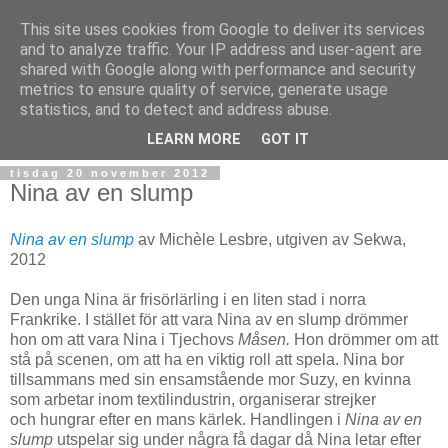
This site uses cookies from Google to deliver its services
and to analyze traffic. Your IP address and user-agent are
shared with Google along with performance and security
metrics to ensure quality of service, generate usage
statistics, and to detect and address abuse.
▼
LEARN MORE
GOT IT
tisdag 20 november 2012
Nina av en slump
Nina av en slump
av Michèle Lesbre, utgiven av Sekwa,
2012
Den unga Nina är frisörlärling i en liten stad i norra
Frankrike. I stället för att vara Nina av en slump drömmer
hon om att vara Nina i Tjechovs
Måsen.
Hon drömmer om att
stå på scenen, om att ha en viktig roll att spela. Nina bor
tillsammans med sin ensamstående mor Suzy, en kvinna
som arbetar inom textilindustrin, organiserar strejker
och hungrar efter en mans kärlek. Handlingen i
Nina av en
slump
utspelar sig under några få dagar då Nina letar efter