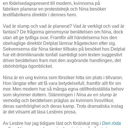
en födelsedagspresent till modern, kvinnorna på
fabriken planerar en proteststrejk och Nina besöker
textilfabrikens direktör i dennes hem.
Vad är slump och vad är planerat? Vad är verkligt och vad är
fantasi? De frågorna genomsyrar berättelsen om Nina, dock
utan att ge tydliga svar. Framför allt händelserna hos den
obehaglige direktör Delplat lämnar frågetecken efter sig.
Sekvenserna där Nina tänker tillbaks på besöket hos Delplat
har ett drömliknande tonfall samtidigt som texten suggestivt
driver berättelsen fram mot den avgörande handlingen, det
obönhörliga ögonblicket.
Nina är en ung kvinna som försöker hitta sin plats i tillvaron.
Hon längtar efter att få vara betydelsefull, framför allt för sin
mor. Men modern har så många egna otillfredsställda behov
som skymmer dottern.
Stämningen i
Nina av en slump
är
vemodig och berättelsen präglas av kvinnors livsvillkor,
deras samhörighet och deras kamp. Trots dramatiska inslag
är det vilsamt att läsa Lesbres prosa.
Av Lesbre har jag tidigare läst och förälskat mig i
Den röda