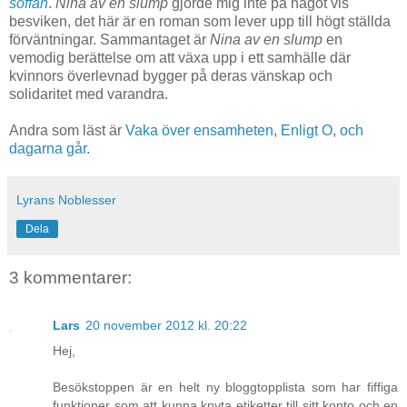
soffan
.
Nina av en slump
gjorde mig inte på något vis
besviken, det här är en roman som lever upp till högt ställda
förväntningar. Sammantaget är
Nina av en slump
en
vemodig berättelse om att växa upp i ett samhälle där
kvinnors överlevnad bygger på deras vänskap och
solidaritet med varandra.
Andra som läst är
Vaka över ensamheten
,
Enligt O
,
och
dagarna går
.
Lyrans Noblesser
Dela
3 kommentarer:
Lars
20 november 2012 kl. 20:22
Hej,
Besökstoppen är en helt ny bloggtopplista som har fiffiga
funktioner som att kunna knyta etiketter till sitt konto och en