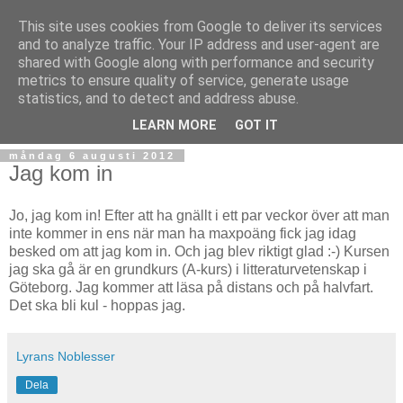
This site uses cookies from Google to deliver its services
and to analyze traffic. Your IP address and user-agent are
shared with Google along with performance and security
metrics to ensure quality of service, generate usage
statistics, and to detect and address abuse.
▼
LEARN MORE
GOT IT
måndag 6 augusti 2012
Jag kom in
Jo, jag kom in! Efter att ha gnällt i ett par veckor över att man
inte kommer in ens när man ha maxpoäng fick jag idag
besked om att jag kom in. Och jag blev riktigt glad :-) Kursen
jag ska gå är en grundkurs (A-kurs) i litteraturvetenskap i
Göteborg. Jag kommer att läsa på distans och på halvfart.
Det ska bli kul - hoppas jag.
Lyrans Noblesser
Dela