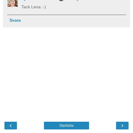
Tack Lena :-)
Svara
‹
›
Startsida