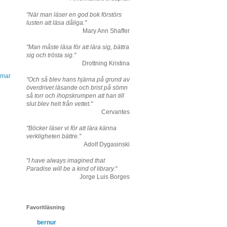
"När man läser en god bok förstörs
lusten att läsa dåliga."
Mary Ann Shaffer
"Man måste läsa för att lära sig, bättra
sig och trösta sig."
Drottning Kristina
mmar
"Och så blev hans hjärna på grund av
överdrivet läsande och brist på sömn
så torr och ihopskrumpen att han till
slut blev helt från vettet."
Cervantes
"Böcker läser vi för att lära känna
verkligheten bättre."
Adolf Dygasinski
"I have always imagined that
Paradise will be a kind of library."
Jorge Luis Borges
Favoritläsning
bernur