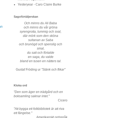
Yesteryear - Caro Claire Burke
Sagoförtäljerskan
Och minns du Ali Baba
an
och minns du vår gröna
syrengrotta, lummig och sval,
där mörk som den sköna
sultanan av Saba
och brunögd och spenslig och
smal,
du satt och förtalde
en saga, du valde
bland en tusen en nätters tal.
Gustaf Fröding ur
"Stänk och flikar"
Kloka ord
"Den som äger en trädgård och en
boksamling saknar intet."
Cicero
"Att bygga ett folkbibliotek är att riva
ett fängelse."
Amerikanskt ordspråk