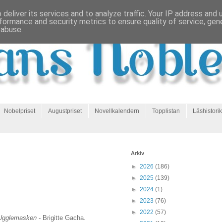
deliver its services and to analyze traffic. Your IP address and
formance and security metrics to ensure quality of service, ge
 abuse.
Nobelpriset
Augustpriset
Novellkalendern
Topplistan
Läshistorik
Arkiv
►
2026
(186)
►
2025
(139)
►
2024
(1)
►
2023
(76)
►
2022
(57)
Ugglemasken
- Brigitte Gacha.