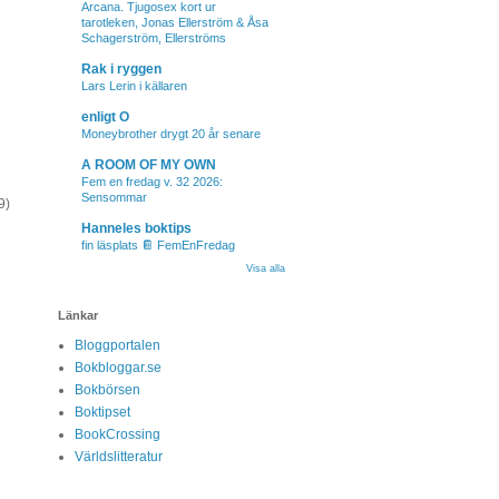
Arcana. Tjugosex kort ur
tarotleken, Jonas Ellerström & Åsa
Schagerström, Ellerströms
Rak i ryggen
Lars Lerin i källaren
enligt O
Moneybrother drygt 20 år senare
A ROOM OF MY OWN
Fem en fredag v. 32 2026:
Sensommar
9)
Hanneles boktips
fin läsplats 📔 FemEnFredag
Visa alla
Länkar
Bloggportalen
Bokbloggar.se
Bokbörsen
Boktipset
BookCrossing
Världslitteratur