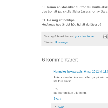
10. Nämn en klassiker du tror du skulle älsk
Jag tror att jag skulle älska
Lifsens rot
av Sara
11. Ge mig ett boktips
.
Andarnas hus
är det hög tid att du läser ;-)
Omsorgsfullt nedplitat av
Lyrans Noblesser
Etiketter:
Utmaningar
6 kommentarer:
Hanneles bokparadis
6 maj 2012 kl. 11:
Aniara ska du läsa om, eller gå på nån op
lite före sin tid.
P.S.
jag har en liten utlottning.
Svara
Svar