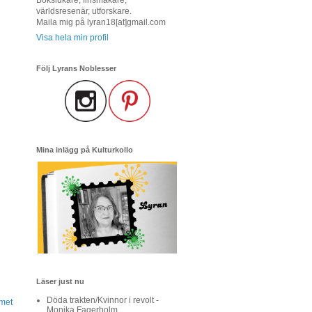
världsresenär, utforskare.
Maila mig på lyran18[at]gmail.com
Visa hela min profil
Följ Lyrans Noblesser
Mina inlägg på Kulturkollo
Läser just nu
Döda trakten/Kvinnor i revolt -
met
Monika Fagerholm