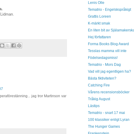
Lenis Olle
a.
Tematrio - Engelskspråkigt
 Lidman.
Grattis Loreen
K-märkt smak
En liten bit av Själamakersk
Hej författaren
Forma Books Blog Award
Tesslas mamma vill inte
Födelsedagsmiss!
Tematrio - Mors Dag
Vad vill jag egentligen ha?
Bästa fiktiviteten?
Catching Fire
07
Vårens recensionsböcker
eraförestänning... jag tror Martinson var
Tråkig August
Lästips
Tematrio - snart 17 mai
100 klassiker enligt Lyran
The Hunger Games
Frankenstein