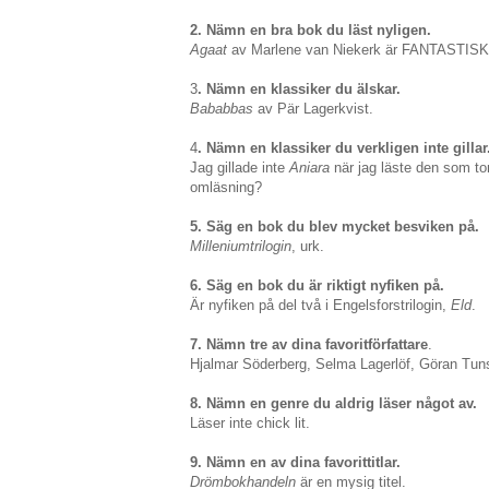
2. Nämn en bra bok du läst nyligen.
Agaat
av Marlene van Niekerk är FANTASTISK
3
. Nämn en klassiker du älskar.
Bababbas
av Pär Lagerkvist.
4
. Nämn en klassiker du verkligen inte gillar
Jag gillade inte
Aniara
när jag läste den som to
omläsning?
5. Säg en bok du blev mycket besviken på.
Milleniumtrilogin
, urk.
6. Säg en bok du är riktigt nyfiken på.
Är nyfiken på del två i Engelsforstrilogin,
Eld
.
7. Nämn tre av dina favoritförfattare
.
Hjalmar Söderberg, Selma Lagerlöf, Göran Tun
8. Nämn en genre du aldrig läser något av.
Läser inte chick lit.
9. Nämn en av dina favorittitlar.
Drömbokhandeln
är en mysig titel.