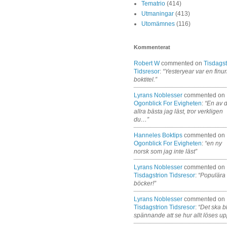
Tematrio
(414)
Utmaningar
(413)
Utomämnes
(116)
Kommenterat
Robert W
commented on
Tisdagst
Tidsresor
:
“Yesteryear var en finur
boktitel.”
Lyrans Noblesser
commented on
Ogonblick For Evigheten
:
“En av 
allra bästa jag läst, tror verkligen
du…”
Hanneles Boktips
commented on
Ogonblick For Evigheten
:
“en ny
norsk som jag inte läst”
Lyrans Noblesser
commented on
Tisdagstrion Tidsresor
:
“Populära
böcker!”
Lyrans Noblesser
commented on
Tisdagstrion Tidsresor
:
“Det ska bl
spännande att se hur allt löses up