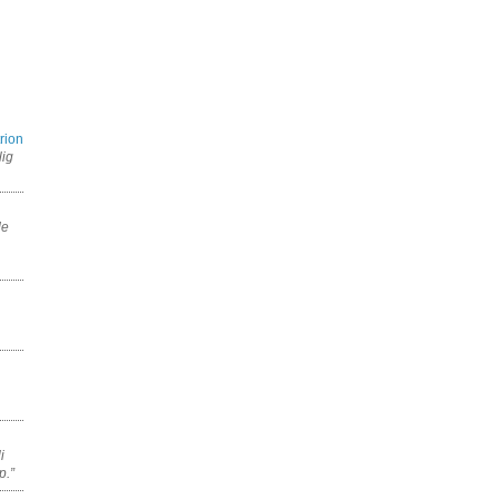
rion
lig
de
i
p.”