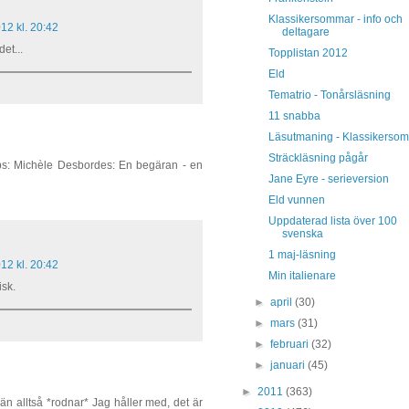
Klassikersommar - info och
12 kl. 20:42
deltagare
et...
Topplistan 2012
Eld
Tematrio - Tonårsläsning
11 snabba
Läsutmaning - Klassikerso
Sträckläsning pågår
tips: Michèle Desbordes: En begäran - en
Jane Eyre - serieversion
Eld vunnen
Uppdaterad lista över 100
svenska
1 maj-läsning
12 kl. 20:42
Min italienare
isk.
►
april
(30)
►
mars
(31)
►
februari
(32)
►
januari
(45)
►
2011
(363)
 än alltså *rodnar* Jag håller med, det är