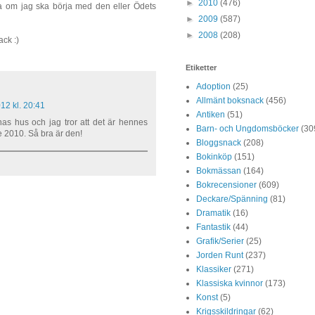
►
2010
(476)
ara om jag ska börja med den eller Ödets
►
2009
(587)
►
2008
(208)
ack :)
Etiketter
Adoption
(25)
Allmänt boksnack
(456)
12 kl. 20:41
Antiken
(51)
nas hus och jag tror att det är hennes
Barn- och Ungdomsböcker
(30
e 2010. Så bra är den!
Bloggsnack
(208)
Bokinköp
(151)
Bokmässan
(164)
Bokrecensioner
(609)
Deckare/Spänning
(81)
Dramatik
(16)
Fantastik
(44)
Grafik/Serier
(25)
Jorden Runt
(237)
Klassiker
(271)
Klassiska kvinnor
(173)
Konst
(5)
Krigsskildringar
(62)