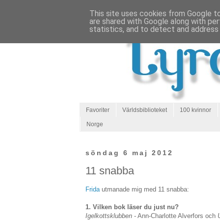
This site uses cookies from Google to 
are shared with Google along with per
statistics, and to detect and address
Favoriter
Världsbiblioteket
100 kvinnor
Norge
söndag 6 maj 2012
11 snabba
Frida
utmanade mig med 11 snabba:
1. Vilken bok läser du just nu?
Igelkottsklubben
- Ann-Charlotte Alverfors och