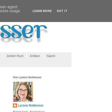
 user-agent
nerate usage
LEARN MORE
GOT IT
Jorden Runt
Antiken
Sápmi
Om Lyrans Noblesser
Lyrans Noblesser
Bokslukare, finsmakare,