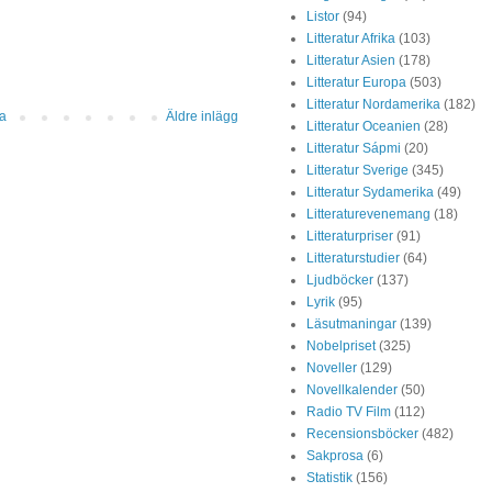
Listor
(94)
Litteratur Afrika
(103)
Litteratur Asien
(178)
Litteratur Europa
(503)
Litteratur Nordamerika
(182)
da
Äldre inlägg
Litteratur Oceanien
(28)
Litteratur Sápmi
(20)
Litteratur Sverige
(345)
Litteratur Sydamerika
(49)
Litteraturevenemang
(18)
Litteraturpriser
(91)
Litteraturstudier
(64)
Ljudböcker
(137)
Lyrik
(95)
Läsutmaningar
(139)
Nobelpriset
(325)
Noveller
(129)
Novellkalender
(50)
Radio TV Film
(112)
Recensionsböcker
(482)
Sakprosa
(6)
Statistik
(156)