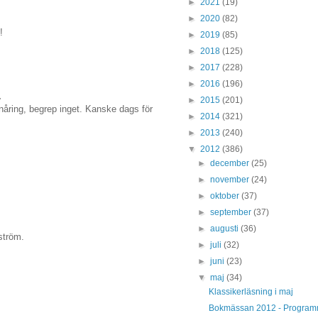
►
2021
(19)
►
2020
(82)
!
►
2019
(85)
►
2018
(125)
►
2017
(228)
►
2016
(196)
.
►
2015
(201)
nåring, begrep inget. Kanske dags för
►
2014
(321)
►
2013
(240)
▼
2012
(386)
►
december
(25)
►
november
(24)
►
oktober
(37)
►
september
(37)
►
augusti
(36)
ström.
►
juli
(32)
►
juni
(23)
▼
maj
(34)
Klassikerläsning i maj
Bokmässan 2012 - Program