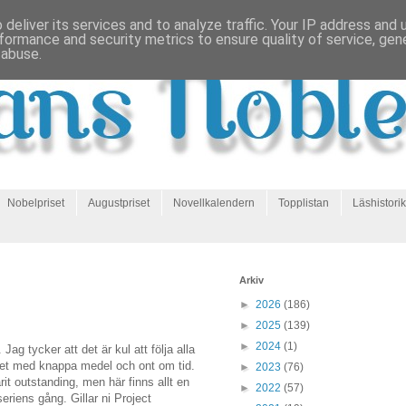
deliver its services and to analyze traffic. Your IP address and
formance and security metrics to ensure quality of service, ge
 abuse.
Nobelpriset
Augustpriset
Novellkalendern
Topplistan
Läshistorik
Arkiv
►
2026
(186)
►
2025
(139)
►
2024
(1)
Jag tycker att det är kul att följa alla
 det med knappa medel och ont om tid.
►
2023
(76)
it outstanding, men här finns allt en
►
2022
(57)
riens gång. Gillar ni Project