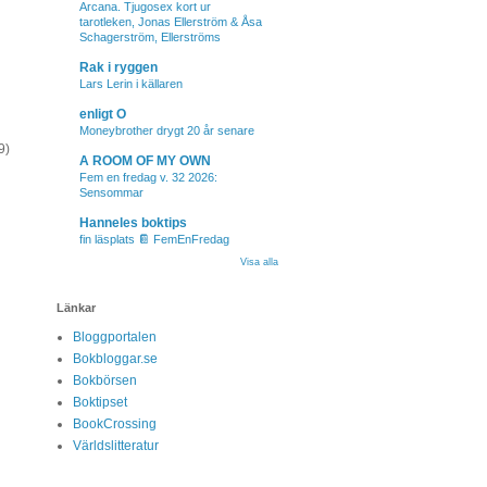
Arcana. Tjugosex kort ur
tarotleken, Jonas Ellerström & Åsa
Schagerström, Ellerströms
Rak i ryggen
Lars Lerin i källaren
enligt O
Moneybrother drygt 20 år senare
9)
A ROOM OF MY OWN
Fem en fredag v. 32 2026:
Sensommar
Hanneles boktips
fin läsplats 📔 FemEnFredag
Visa alla
Länkar
Bloggportalen
Bokbloggar.se
Bokbörsen
Boktipset
BookCrossing
Världslitteratur