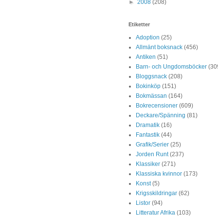
►
2008
(208)
Etiketter
Adoption
(25)
Allmänt boksnack
(456)
Antiken
(51)
Barn- och Ungdomsböcker
(30
Bloggsnack
(208)
Bokinköp
(151)
Bokmässan
(164)
Bokrecensioner
(609)
Deckare/Spänning
(81)
Dramatik
(16)
Fantastik
(44)
Grafik/Serier
(25)
Jorden Runt
(237)
Klassiker
(271)
Klassiska kvinnor
(173)
Konst
(5)
Krigsskildringar
(62)
Listor
(94)
Litteratur Afrika
(103)