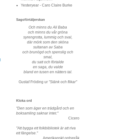
Yesteryear - Caro Claire Burke
Sagoförtäljerskan
Och minns du Ali Baba
och minns du vår gröna
syrengrotta, lummig och sval,
där mörk som den sköna
sultanan av Saba
och brunögd och spenslig och
smal,
t
du satt och förtalde
en saga, du valde
bland en tusen en nätters tal.
Gustaf Fröding ur
"Stänk och flikar"
Kloka ord
"Den som äger en trädgård och en
boksamling saknar intet."
Cicero
"Att bygga ett folkbibliotek är att riva
ett fängelse."
Amerikanskt ordspråk