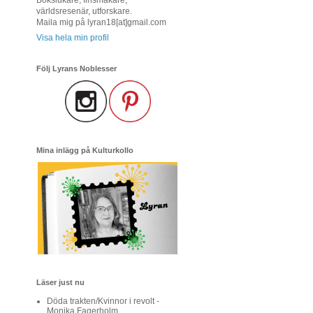
världsresenär, utforskare.
Maila mig på lyran18[at]gmail.com
Visa hela min profil
Följ Lyrans Noblesser
Mina inlägg på Kulturkollo
Läser just nu
Döda trakten/Kvinnor i revolt -
Monika Fagerholm