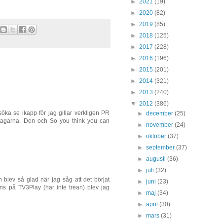
►
2021
(19)
►
2020
(82)
►
2019
(85)
►
2018
(125)
►
2017
(228)
►
2016
(196)
►
2015
(201)
►
2014
(321)
►
2013
(240)
▼
2012
(386)
öka se ikapp för jag gillar verkligen PR
►
december
(25)
ltagarna. Den och So you think you can
►
november
(24)
►
oktober
(37)
►
september
(37)
►
augusti
(36)
►
juli
(32)
 blev så glad när jag såg att det börjat
►
juni
(23)
nns på TV3Play (har inte trean) blev jag
►
maj
(34)
►
april
(30)
►
mars
(31)