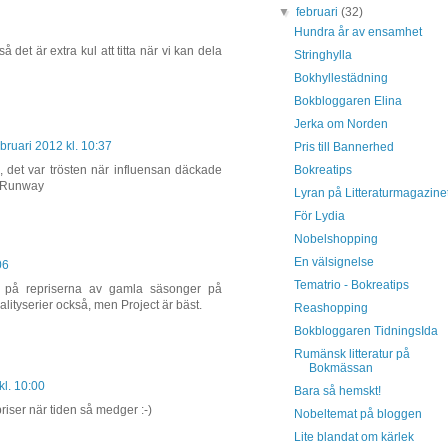
▼
februari
(32)
Hundra år av ensamhet
det är extra kul att titta när vi kan dela
Stringhylla
Bokhyllestädning
Bokbloggaren Elina
Jerka om Norden
ebruari 2012 kl. 10:37
Pris till Bannerhed
Bokreatips
, det var trösten när influensan däckade
t Runway
Lyran på Litteraturmagazine
För Lydia
Nobelshopping
En välsignelse
06
Tematrio - Bokreatips
att på repriserna av gamla säsonger på
alityserier också, men Project är bäst.
Reashopping
Bokbloggaren TidningsIda
Rumänsk litteratur på
Bokmässan
kl. 10:00
Bara så hemskt!
priser när tiden så medger :-)
Nobeltemat på bloggen
Lite blandat om kärlek