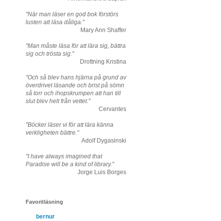
"När man läser en god bok förstörs
lusten att läsa dåliga."
Mary Ann Shaffer
"Man måste läsa för att lära sig, bättra
sig och trösta sig."
Drottning Kristina
"Och så blev hans hjärna på grund av
överdrivet läsande och brist på sömn
så torr och ihopskrumpen att han till
slut blev helt från vettet."
Cervantes
"Böcker läser vi för att lära känna
verkligheten bättre."
Adolf Dygasinski
"I have always imagined that
Paradise will be a kind of library."
Jorge Luis Borges
Favoritläsning
bernur