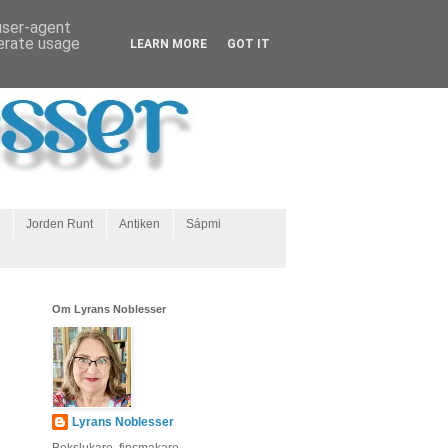
 user-agent
nerate usage
LEARN MORE
GOT IT
Jorden Runt
Antiken
Sápmi
Om Lyrans Noblesser
Lyrans Noblesser
Bokslukare, finsmakare,