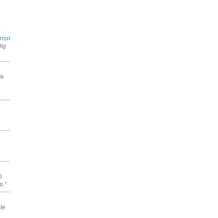
rion
lig
de
i
p.”
nte