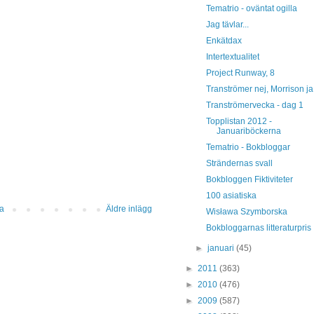
Tematrio - oväntat ogilla
Jag tävlar...
Enkätdax
Intertextualitet
Project Runway, 8
Tranströmer nej, Morrison ja
Tranströmervecka - dag 1
Topplistan 2012 -
Januariböckerna
Tematrio - Bokbloggar
Strändernas svall
Bokbloggen Fiktiviteter
100 asiatiska
da
Äldre inlägg
Wisława Szymborska
Bokbloggarnas litteraturpris
►
januari
(45)
►
2011
(363)
►
2010
(476)
►
2009
(587)