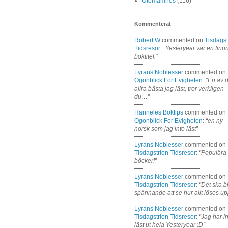
Utomämnes
(116)
Kommenterat
Robert W
commented on
Tisdagst
Tidsresor
:
“Yesteryear var en finur
boktitel.”
Lyrans Noblesser
commented on
Ogonblick For Evigheten
:
“En av 
allra bästa jag läst, tror verkligen
du…”
Hanneles Boktips
commented on
Ogonblick For Evigheten
:
“en ny
norsk som jag inte läst”
Lyrans Noblesser
commented on
Tisdagstrion Tidsresor
:
“Populära
böcker!”
Lyrans Noblesser
commented on
Tisdagstrion Tidsresor
:
“Det ska bl
spännande att se hur allt löses up
Lyrans Noblesser
commented on
Tisdagstrion Tidsresor
:
“Jag har i
läst ut hela Yesteryear :D”