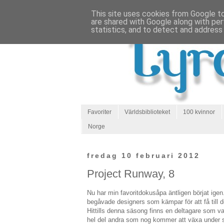
This site uses cookies from Google to 
are shared with Google along with per
statistics, and to detect and address
Favoriter
Världsbiblioteket
100 kvinnor
Norge
fredag 10 februari 2012
Project Runway, 8
Nu har min favoritdokusåpa äntligen börjat igen. 
begåvade designers som kämpar för att få till
Hittills denna säsong finns en deltagare som var
hel del andra som nog kommer att växa under se