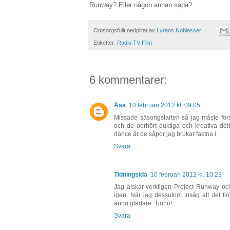
Runway? Eller någon annan såpa?
Omsorgsfullt nedplitat av
Lyrans Noblesser
Etiketter:
Radio TV Film
6 kommentarer:
Åsa
10 februari 2012 kl. 09:05
Missade säsongstarten så jag måste förs
och de oerhört duktiga och kreativa de
dance är de såpor jag brukar fastna i.
Svara
Tidningsida
10 februari 2012 kl. 10:23
Jag älskar verkligen Project Runway och
igen. När jag dessutom insåg att det fi
ännu gladare. Tjoho!
Svara