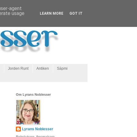
 user-agent
nerate usage
LEARN MORE
GOT IT
Jorden Runt
Antiken
Sápmi
Om Lyrans Noblesser
Lyrans Noblesser
Bokslukare, finsmakare,