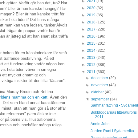
►
2021
(19)
och gråter. Varför gör han det, tro? Har
►
2020
(82)
om? Eller är han kanske hungrig? Har
magen? Eller är han kanske trött för
►
2019
(85)
kriker hela tiden? Det finns många
►
2018
(125)
l att man kan vara ledsen, tänker Alvdis
►
2017
(228)
lut frågar de pappan varför han är
han är jätteglad att han snart ska träffa
►
2016
(196)
►
2015
(201)
►
2014
(321)
r boken för en känslodeckare för små
►
2013
(240)
t träffande beskrivning. På ett
ätt att fundera kring varför någon kan
►
2012
(386)
vis hela tiden väver in sin egna
▼
2011
(363)
å ett mycket charmigt och
►
december
(29)
ktiga insikter till den lilla "läsaren".
►
november
(43)
stina Murray Brodin och Bettina
►
oktober
(40)
rldens mamma och en katt.
Även den
▼
september
(34)
. Det som bland annat karaktäriserar
Sammanfattning - Sydameri
h minut, utan att man gör så stor affär
Bokbloggarnas litteraturpris
ska referenser" (vem älskar inte
2011
r på barns vis. Illustrationerna
Annie John
ressiva och innehåller många roliga
Jorden Runt i Sydamerika
Recensionsböcker på