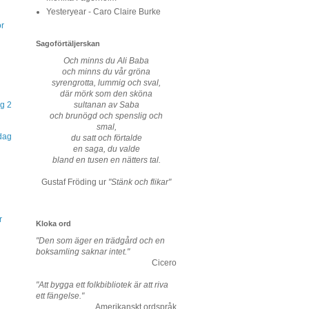
Yesteryear - Caro Claire Burke
or
Sagoförtäljerskan
Och minns du Ali Baba
och minns du vår gröna
syrengrotta, lummig och sval,
där mörk som den sköna
g 2
sultanan av Saba
och brunögd och spenslig och
smal,
dag
du satt och förtalde
en saga, du valde
bland en tusen en nätters tal.
Gustaf Fröding ur
"Stänk och flikar"
r
Kloka ord
"Den som äger en trädgård och en
boksamling saknar intet."
Cicero
"Att bygga ett folkbibliotek är att riva
ett fängelse."
Amerikanskt ordspråk