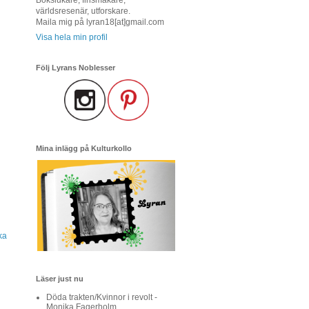
världsresenär, utforskare.
Maila mig på lyran18[at]gmail.com
Visa hela min profil
Följ Lyrans Noblesser
Mina inlägg på Kulturkollo
ka
Läser just nu
Döda trakten/Kvinnor i revolt -
Monika Fagerholm