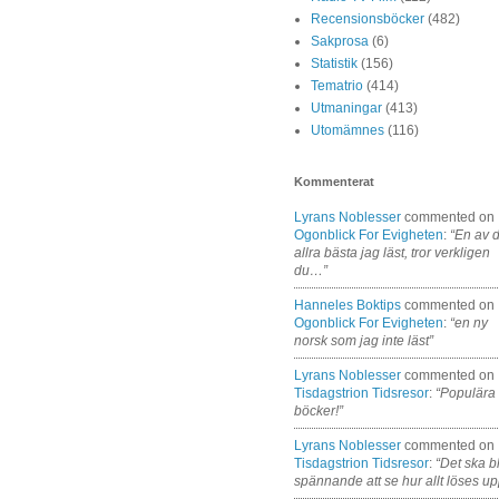
Recensionsböcker
(482)
Sakprosa
(6)
Statistik
(156)
Tematrio
(414)
Utmaningar
(413)
Utomämnes
(116)
Kommenterat
Lyrans Noblesser
commented on
Ogonblick For Evigheten
:
“En av 
allra bästa jag läst, tror verkligen
du…”
Hanneles Boktips
commented on
Ogonblick For Evigheten
:
“en ny
norsk som jag inte läst”
Lyrans Noblesser
commented on
Tisdagstrion Tidsresor
:
“Populära
böcker!”
Lyrans Noblesser
commented on
Tisdagstrion Tidsresor
:
“Det ska bl
spännande att se hur allt löses up