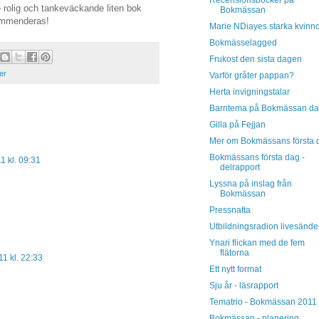
rolig och tankeväckande liten bok
Bokmässan
kommenderas!
Marie NDiayes starka kvinn
Bokmässelagged
Frukost den sista dagen
er
Varför gråter pappan?
Herta invigningstalar
Barntema på Bokmässan da
Gilla på Fejjan
Mer om Bokmässans första 
Bokmässans första dag -
 kl. 09:31
delrapport
Lyssna på inslag från
Bokmässan
Pressnatta
Utbildningsradion livesände
Ynari flickan med de fem
flätorna
1 kl. 22:33
Ett nytt format
Sju år - läsrapport
Tematrio - Bokmässan 2011
Bokmässan - planering