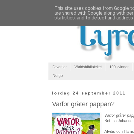
This site uses cookies from Google to 
are shared with Google along with per
statistics, and to detect and address
Favoriter
Världsbiblioteket
100 kvinnor
Norge
lördag 24 september 2011
Varför gråter pappan?
Varför gråter pa
Bettina Johansso
Alvdis och Hamsa