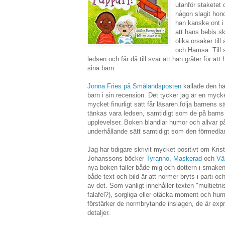
utanför staketet 
någon slagit hon
han kanske ont i 
att hans bebis s
olika orsaker til
och Hamsa. Till s
ledsen och får då till svar att han gråter för att 
sina barn.
Jonna Fries på Smålandsposten
kallade den hä
barn i sin recension. Det tycker jag är en mycke
mycket finurligt sätt får läsaren följa barnens s
tänkas vara ledsen, samtidigt som de på barns 
upplevelser. Boken blandlar humor och allvar p
underhållande sätt samtidigt som den förmedlar vi
Jag har tidigare skrivit mycket positivt om Kri
Johanssons böcker
Tyranno
,
Maskerad
och
Vä
nya boken faller både mig och dottern i smaken
både text och bild är att normer bryts i parti oc
av det. Som vanligt innehåller texten "multietni
falafel?), sorgliga eller otäcka moment och humo
förstärker de normbrytande inslagen, de är exp
detaljer.