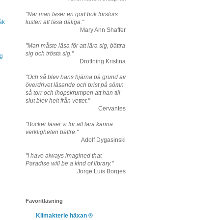
"När man läser en god bok förstörs
åk
lusten att läsa dåliga."
Mary Ann Shaffer
"Man måste läsa för att lära sig, bättra
sig och trösta sig."
ng
Drottning Kristina
"Och så blev hans hjärna på grund av
överdrivet läsande och brist på sömn
så torr och ihopskrumpen att han till
slut blev helt från vettet."
Cervantes
"Böcker läser vi för att lära känna
verkligheten bättre."
Adolf Dygasinski
"I have always imagined that
Paradise will be a kind of library."
Jorge Luis Borges
Favoritläsning
Klimakterie häxan ®