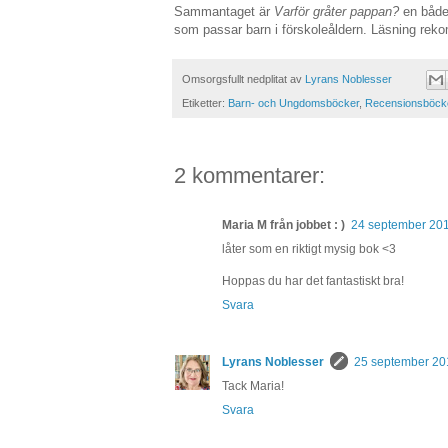
Sammantaget är
Varför gråter pappan?
en både 
som passar barn i förskoleåldern. Läsning re
Omsorgsfullt nedplitat av
Lyrans Noblesser
Etiketter:
Barn- och Ungdomsböcker
,
Recensionsböck
2 kommentarer:
Maria M från jobbet : )
24 september 2011
låter som en riktigt mysig bok <3
Hoppas du har det fantastiskt bra!
Svara
Lyrans Noblesser
25 september 201
Tack Maria!
Svara