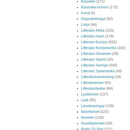
Klassiker
(271)
Klassiska kvinnor
(173)
Konst
(5)
Krigsskildringar
(62)
Listor
(94)
Litteratur Afrika
(103)
Litteratur Asien
(178)
Litteratur Europa
(502)
Litteratur Nordamerika
(182)
Litteratur Oceanien
(28)
Litteratur Sápmi
(20)
Litteratur Sverige
(345)
Litteratur Sydamerika
(49)
Litteraturevenemang
(18)
Litteraturpriser
(91)
Litteraturstudier
(64)
Ljudböcker
(137)
Lyrik
(95)
Läsutmaningar
(139)
Nobelpriset
(325)
Noveller
(129)
Novellkalender
(50)
Radio TV Film
(112)