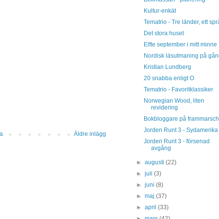
Kultur-enkät
Tematrio - Tre länder, ett spr
Det stora huset
Elfte september i mitt minne
Nordisk läsutmaning på gå
Kristian Lundberg
20 snabba enligt O
Tematrio - Favoritklassiker
Norwegian Wood, liten
revidering
Bokbloggare på frammarsch
Jorden Runt 3 - Sydamerika
da
Äldre inlägg
Jorden Runt 3 - försenad
avgång
►
augusti
(22)
►
juli
(3)
►
juni
(8)
►
maj
(37)
►
april
(33)
►
mars
(42)