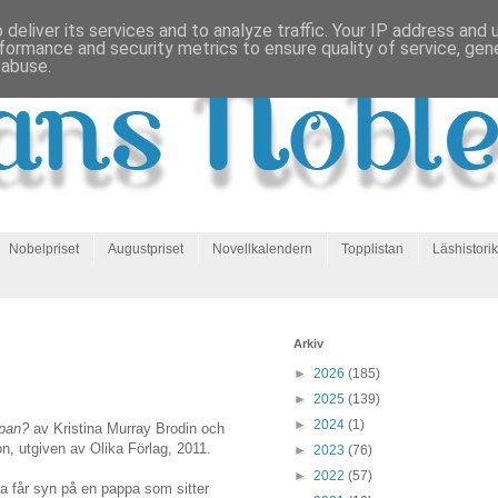
deliver its services and to analyze traffic. Your IP address and
formance and security metrics to ensure quality of service, ge
 abuse.
Nobelpriset
Augustpriset
Novellkalendern
Topplistan
Läshistorik
Arkiv
►
2026
(185)
►
2025
(139)
►
2024
(1)
ppan?
av Kristina Murray Brodin och
n, utgiven av Olika Förlag, 2011.
►
2023
(76)
►
2022
(57)
 får syn på en pappa som sitter