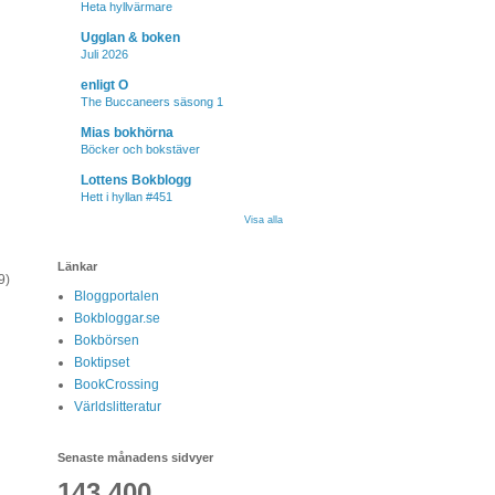
Heta hyllvärmare
Ugglan & boken
Juli 2026
enligt O
The Buccaneers säsong 1
Mias bokhörna
Böcker och bokstäver
Lottens Bokblogg
Hett i hyllan #451
Visa alla
Länkar
9)
Bloggportalen
Bokbloggar.se
Bokbörsen
Boktipset
BookCrossing
Världslitteratur
Senaste månadens sidvyer
143,400