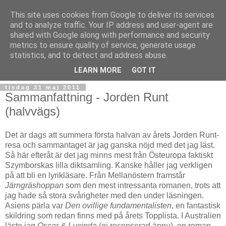
This site uses cookies from Google to deliver its services
and to analyze traffic. Your IP address and user-agent are
shared with Google along with performance and security
metrics to ensure quality of service, generate usage
statistics, and to detect and address abuse.
▼
LEARN MORE
GOT IT
tisdag 31 maj 2011
Sammanfattning - Jorden Runt
(halvvägs)
Det är dags att summera första halvan av årets Jorden Runt-
resa och sammantaget är jag ganska nöjd med det jag läst.
Så här efteråt är det jag minns mest från Östeuropa faktiskt
Szymborskas lilla diktsamling. Kanske håller jag verkligen
på att bli en lyrikläsare. Från Mellanöstern framstår
Järngräshoppan
som den mest intressanta romanen, trots att
jag hade så stora svårigheter med den under läsningen.
Asiens pärla var
Den ovillige fundamentalisten
, en fantastisk
skildring som redan finns med på årets Topplista. I Australien
läste jag
Oscar & Lucinda
(ej recenserad ännu), en roman