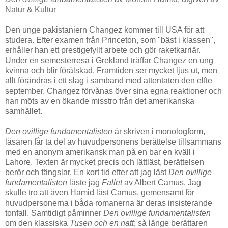
Natur & Kultur
Den unge pakistaniern Changez kommer till USA för att
studera. Efter examen från Princeton, som "bäst i klassen",
erhåller han ett prestigefyllt arbete och gör raketkarriär.
Under en semesterresa i Grekland träffar Changez en ung
kvinna och blir förälskad. Framtiden ser mycket ljus ut, men
allt förändras i ett slag i samband med attentaten den elfte
september. Changez förvånas över sina egna reaktioner och
han möts av en ökande misstro från det amerikanska
samhället.
Den ovillige fundamentalisten
är skriven i monologform,
läsaren får ta del av huvudpersonens berättelse tillsammans
med en anonym amerikansk man på en bar en kväll i
Lahore. Texten är mycket precis och lättläst, berättelsen
berör och fängslar. En kort tid efter att jag läst
Den ovillige
fundamentalisten
läste jag
Fallet
av Albert Camus. Jag
skulle tro att även Hamid läst Camus, gemensamt för
huvudpersonerna i båda romanerna är deras insisterande
tonfall. Samtidigt påminner
Den ovillige fundamentalisten
om den klassiska
Tusen och en natt
; så länge berättaren