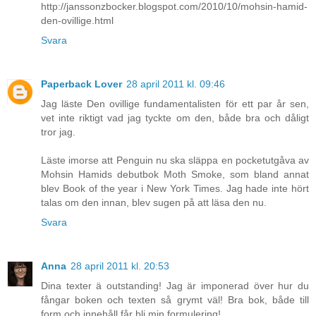
http://janssonzbocker.blogspot.com/2010/10/mohsin-hamid-
den-ovillige.html
Svara
Paperback Lover
28 april 2011 kl. 09:46
Jag läste Den ovillige fundamentalisten för ett par år sen,
vet inte riktigt vad jag tyckte om den, både bra och dåligt
tror jag.
Läste imorse att Penguin nu ska släppa en pocketutgåva av
Mohsin Hamids debutbok Moth Smoke, som bland annat
blev Book of the year i New York Times. Jag hade inte hört
talas om den innan, blev sugen på att läsa den nu.
Svara
Anna
28 april 2011 kl. 20:53
Dina texter ä outstanding! Jag är imponerad över hur du
fångar boken och texten så grymt väl! Bra bok, både till
form och innehåll får bli min formulering!