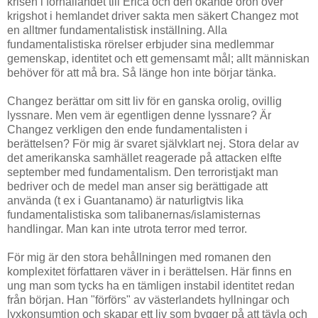
krisen i förhållandet till Erica och den ökande oron över
krigshot i hemlandet driver sakta men säkert Changez mot
en alltmer fundamentalistisk inställning. Alla
fundamentalistiska rörelser erbjuder sina medlemmar
gemenskap, identitet och ett gemensamt mål; allt människan
behöver för att må bra. Så länge hon inte börjar tänka.
Changez berättar om sitt liv för en ganska orolig, ovillig
lyssnare. Men vem är egentligen denne lyssnare? Är
Changez verkligen den ende fundamentalisten i
berättelsen? För mig är svaret självklart nej. Stora delar av
det amerikanska samhället reagerade på attacken elfte
september med fundamentalism. Den terroristjakt man
bedriver och de medel man anser sig berättigade att
använda (t ex i Guantanamo) är naturligtvis lika
fundamentalistiska som talibanernas/islamisternas
handlingar. Man kan inte utrota terror med terror.
För mig är den stora behållningen med romanen den
komplexitet författaren väver in i berättelsen. Här finns en
ung man som tycks ha en tämligen instabil identitet redan
från början. Han "förförs" av västerlandets hyllningar och
lyxkonsumtion och skapar ett liv som bygger på att tävla och