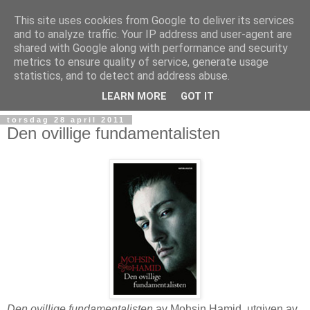
This site uses cookies from Google to deliver its services
and to analyze traffic. Your IP address and user-agent are
shared with Google along with performance and security
metrics to ensure quality of service, generate usage
statistics, and to detect and address abuse.
▼
LEARN MORE
GOT IT
torsdag 28 april 2011
Den ovillige fundamentalisten
Den ovillige fundamentalisten
av Mohsin Hamid, utgiven av