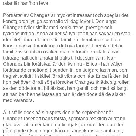
talar får han/hon leva.
Porträttet av Changez är mycket intressant och speglar det
konstgjorda, ytliga samhälle vi idag lever i. Den unge
Changez fyller sitt liv med konkurrens, prestige och
lyxkonsumtion. Ändå är det så tydligt att han saknar en stabil
identitet, nära relationer till familjen i hemlandet och en
känslomässig förankring i det nya landet. I hemlandet är
familjens situation osäker, man förlorar den status man
tidigare haft och längtar tillbaks till det som varit. När
Changez blir förälskad är den kvinna - Erica - han väljer
fortfarande emotionellt bunden till en tidigare fästman, som
tragiskt avlidit. I stället för att vänta och låta Erica få den tid
hon behöver för att sörja försöker Changez ikläda sig rollen
av den döde för att bli älskad, han går till och med så långt
att han ber henne låtsas att han är den döde då de älskar
med varandra.
Allt ställs dock på sin spets den elfte september när
Changez inser att hans första, spontana reaktion är att bli
glad över att amerikanerna tvingats på knä. Den därefter
påföljande utstötningen från det amerikanska samhället,