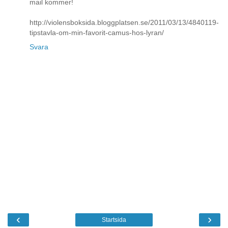
mail kommer!
http://violensboksida.bloggplatsen.se/2011/03/13/4840119-
tipstavla-om-min-favorit-camus-hos-lyran/
Svara
‹
›
Startsida