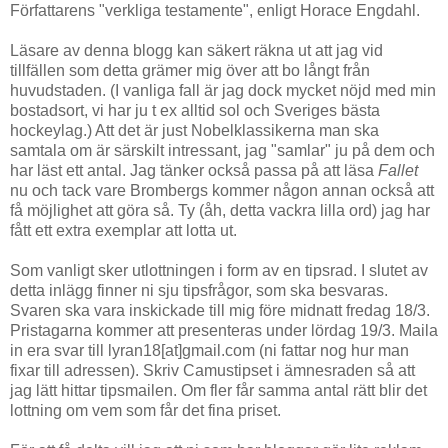
Författarens "verkliga testamente", enligt Horace Engdahl.
Läsare av denna blogg kan säkert räkna ut att jag vid
tillfällen som detta grämer mig över att bo långt från
huvudstaden. (I vanliga fall är jag dock mycket nöjd med min
bostadsort, vi har ju t ex alltid sol och Sveriges bästa
hockeylag.) Att det är just Nobelklassikerna man ska
samtala om är särskilt intressant, jag "samlar" ju på dem och
har läst ett antal. Jag tänker också passa på att läsa
Fallet
nu och tack vare Brombergs kommer någon annan också att
få möjlighet att göra så. Ty (åh, detta vackra lilla ord) jag har
fått ett extra exemplar att lotta ut.
Som vanligt sker utlottningen i form av en tipsrad. I slutet av
detta inlägg finner ni sju tipsfrågor, som ska besvaras.
Svaren ska vara inskickade till mig före midnatt fredag 18/3.
Pristagarna kommer att presenteras under lördag 19/3. Maila
in era svar till lyran18[at]gmail.com (ni fattar nog hur man
fixar till adressen). Skriv Camustipset i ämnesraden så att
jag lätt hittar tipsmailen. Om fler får samma antal rätt blir det
lottning om vem som får det fina priset.