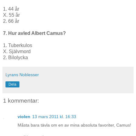
1. 44 år
X. 55 år
2. 66 år
7. Hur avled Albert Camus?
1. Tuberkulos
X. Självmord
2. Bilolycka
Lyrans Noblesser
Dela
1 kommentar:
violen
13 mars 2011 kl. 16:33
Måsta bara tävla om en av mina absoluta favoriter, Camus!