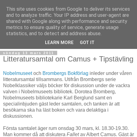
This site uses cookies from Google to deliver its services
and to analyze traffic. Your IP address and user-agent are
shared with Google along with performance and security
metrics to ensure quality of service, generate usage
statistics, and to detect and address abuse.
▼
LEARN MORE
GOT IT
söndag 13 mars 2011
Litteratursamtal om Camus + Tipstävling
Nobelmuseet
och
Brombergs Bokförlag
inleder under våren
litteratursamtal tillsammans. Utifrån Brombergs serie
Nobelklassiker väljs böcker för diskussion under de vackra
valven i Nobelmuseets bibliotek. Dorotea Bromberg,
Nobelmuseets bibliotekarie Karl Berglund samt en
specialinbjuden gäst leder samtalen, och tanken är att
besökarna ska ha läst boken och vara delaktiga i
diskussionen.
Första samtalet äger rum onsdag 30 mars, kl. 18.30-19.30.
Man kommer då att diskutera
Fallet
av Albert Camus. Gäst är