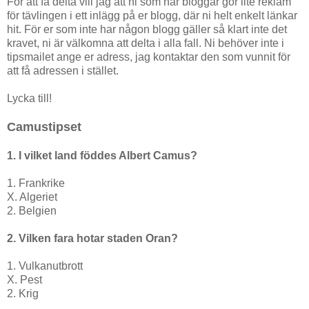
För att få delta vill jag att ni som har bloggar gör lite reklam
för tävlingen i ett inlägg på er blogg, där ni helt enkelt länkar
hit. För er som inte har någon blogg gäller så klart inte det
kravet, ni är välkomna att delta i alla fall. Ni behöver inte i
tipsmailet ange er adress, jag kontaktar den som vunnit för
att få adressen i stället.
Lycka till!
Camustipset
1. I vilket land föddes Albert Camus?
1. Frankrike
X. Algeriet
2. Belgien
2. Vilken fara hotar staden Oran?
1. Vulkanutbrott
X. Pest
2. Krig