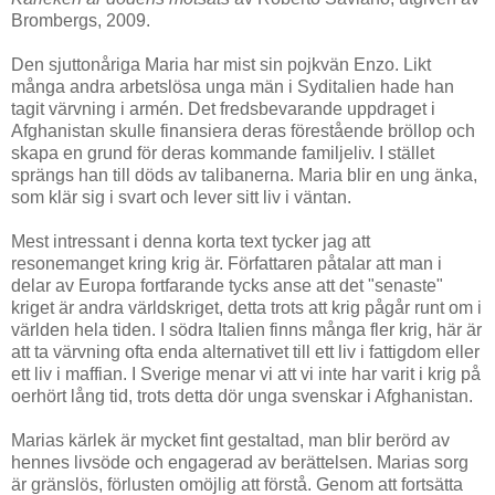
Brombergs, 2009.
Den sjuttonåriga Maria har mist sin pojkvän Enzo. Likt
många andra arbetslösa unga män i Syditalien hade han
tagit värvning i armén. Det fredsbevarande uppdraget i
Afghanistan skulle finansiera deras förestående bröllop och
skapa en grund för deras kommande familjeliv. I stället
sprängs han till döds av talibanerna. Maria blir en ung änka,
som klär sig i svart och lever sitt liv i väntan.
Mest intressant i denna korta text tycker jag att
resonemanget kring krig är. Författaren påtalar att man i
delar av Europa fortfarande tycks anse att det "senaste"
kriget är andra världskriget, detta trots att krig pågår runt om i
världen hela tiden. I södra Italien finns många fler krig, här är
att ta värvning ofta enda alternativet till ett liv i fattigdom eller
ett liv i maffian. I Sverige menar vi att vi inte har varit i krig på
oerhört lång tid, trots detta dör unga svenskar i Afghanistan.
Marias kärlek är mycket fint gestaltad, man blir berörd av
hennes livsöde och engagerad av berättelsen. Marias sorg
är gränslös, förlusten omöjlig att förstå. Genom att fortsätta