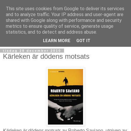
This site uses cookies from Google to deliver its services
and to analyze traffic. Your IP address and user-agent are
shared with Google along with performance and security
metrics to ensure quality of service, generate usage
statistics, and to detect and address abuse.
▼
LEARN MORE
GOT IT
tisdag 28 december 2010
Kärleken är dödens motsats
Kärleken är dödens motsats
av Roberto Saviano, utgiven av