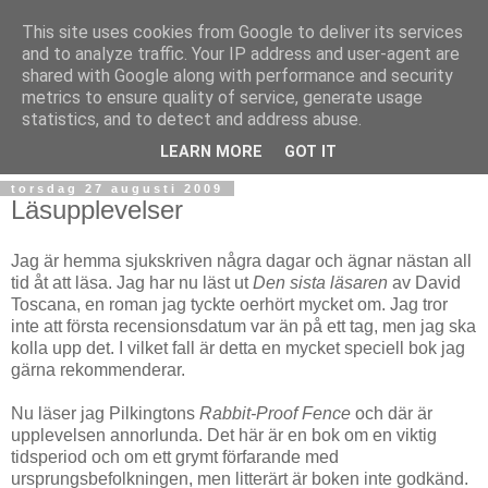
This site uses cookies from Google to deliver its services
and to analyze traffic. Your IP address and user-agent are
shared with Google along with performance and security
metrics to ensure quality of service, generate usage
statistics, and to detect and address abuse.
▼
LEARN MORE
GOT IT
torsdag 27 augusti 2009
Läsupplevelser
Jag är hemma sjukskriven några dagar och ägnar nästan all
tid åt att läsa. Jag har nu läst ut
Den sista läsaren
av David
Toscana, en roman jag tyckte oerhört mycket om. Jag tror
inte att första recensionsdatum var än på ett tag, men jag ska
kolla upp det. I vilket fall är detta en mycket speciell bok jag
gärna rekommenderar.
Nu läser jag Pilkingtons
Rabbit-Proof Fence
och där är
upplevelsen annorlunda. Det här är en bok om en viktig
tidsperiod och om ett grymt förfarande med
ursprungsbefolkningen, men litterärt är boken inte godkänd.