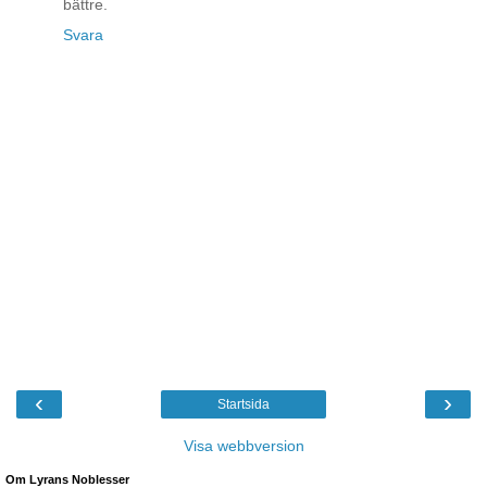
bättre.
Svara
‹
›
Startsida
Visa webbversion
Om Lyrans Noblesser