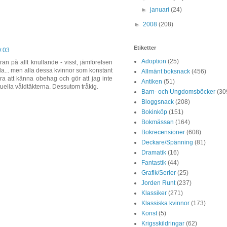
►
januari
(24)
►
2008
(208)
Etiketter
9:03
Adoption
(25)
an på allt knullande - visst, jämförelsen
 hela... men alla dessa kvinnor som konstant
Allmänt boksnack
(456)
ra att känna obehag och gör att jag inte
Antiken
(51)
ektuella våldtäkterna. Dessutom tråkig.
Barn- och Ungdomsböcker
(30
Bloggsnack
(208)
Bokinköp
(151)
Bokmässan
(164)
Bokrecensioner
(608)
Deckare/Spänning
(81)
Dramatik
(16)
Fantastik
(44)
Grafik/Serier
(25)
Jorden Runt
(237)
Klassiker
(271)
Klassiska kvinnor
(173)
Konst
(5)
Krigsskildringar
(62)