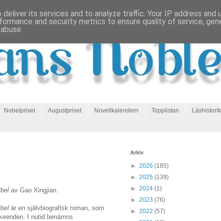
deliver its services and to analyze traffic. Your IP address and
formance and security metrics to ensure quality of service, ge
 abuse.
Nobelpriset
Augustpriset
Novellkalendern
Topplistan
Läshistorik
Arkiv
►
2026
(185)
►
2025
(139)
►
2024
(1)
bel
av Gao Xingjian.
►
2023
(76)
bel
är en självbiografisk roman, som
►
2022
(57)
dsskeenden. I nutid benämns