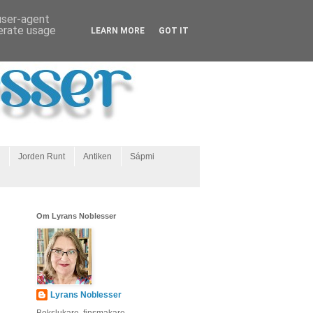
 user-agent
nerate usage
LEARN MORE
GOT IT
Jorden Runt
Antiken
Sápmi
Om Lyrans Noblesser
Lyrans Noblesser
Bokslukare, finsmakare,