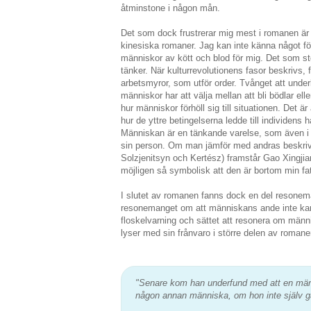
åtminstone i någon mån.
Det som dock frustrerar mig mest i romanen är det
kinesiska romaner. Jag kan inte känna något fö
människor av kött och blod för mig. Det som stör
tänker. När kulturrevolutionens fasor beskrivs,
arbetsmyror, som utför order. Tvånget att under
människor har att välja mellan att bli bödlar elle
hur människor förhöll sig till situationen. Det är
hur de yttre betingelserna ledde till individens 
Människan är en tänkande varelse, som även i o
sin person. Om man jämför med andras beskrivn
Solzjenitsyn och Kertész) framstår Gao Xingjian
möjligen så symbolisk att den är bortom min fa
I slutet av romanen fanns dock en del resonem
resonemanget om att människans ande inte kan k
floskelvarning och sättet att resonera om män
lyser med sin frånvaro i större delen av romane
"Senare kom han underfund med att en män
någon annan människa, om hon inte själv g