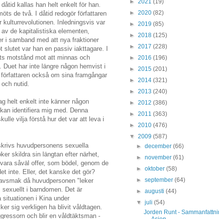
►
2021
(19)
åtid kallas han helt enkelt för han.
►
2020
(82)
möts de två. I dåtid redogör författaren
r kulturrevolutionen. Inledningsvis var
►
2019
(85)
 av de kapitalistiska elementen,
►
2018
(125)
fer i samband med att nya fraktioner
►
2017
(228)
 slutet var han en passiv iakttagare. I
ets motstånd mot att minnas och
►
2016
(196)
a. Duet har inte längre någon hemvist i
►
2015
(201)
r författaren också om sina framgångar
►
2014
(321)
 och nutid.
►
2013
(240)
jag helt enkelt inte känner någon
►
2012
(386)
 kan identifiera mig med. Denna
►
2011
(363)
ulle vilja förstå hur det var att leva i
►
2010
(476)
▼
2009
(587)
eskrivs huvudpersonens sexuella
►
december
(66)
öker skildra sin längtan efter närhet,
►
november
(61)
tt vara såväl offer, som bödel, genom de
►
oktober
(58)
t inte. Eller, det kanske det gör?
►
september
(64)
ed avsmak då huvudpersonen "leker
 sexuellt i barndomen. Det är
►
augusti
(44)
a situationen i Kina under
▼
juli
(54)
er sig verkligen ha blivit våldtagen.
Jorden Runt - Sammanfattn
ggressorn och blir en våldtäktsman -
Asien