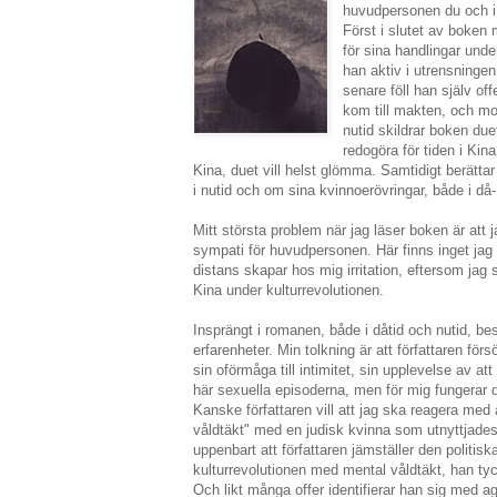
huvudpersonen du och i d
Först i slutet av boken 
för sina handlingar unde
han aktiv i utrensningen
senare föll han själv of
kom till makten, och mot
nutid skildrar boken du
redogöra för tiden i Kin
Kina, duet vill helst glömma. Samtidigt berätta
i nutid och om sina kvinnoerövringar, både i då-
Mitt största problem när jag läser boken är att 
sympati för huvudpersonen. Här finns inget jag
distans skapar hos mig irritation, eftersom jag sk
Kina under kulturrevolutionen.
Insprängt i romanen, både i dåtid och nutid, b
erfarenheter. Min tolkning är att författaren förs
sin oförmåga till intimitet, sin upplevelse av a
här sexuella episoderna, men för mig fungerar de
Kanske författaren vill att jag ska reagera m
våldtäkt" med en judisk kvinna som utnyttjades
uppenbart att författaren jämställer den politisk
kulturrevolutionen med mental våldtäkt, han tyck
Och likt många offer identifierar han sig med a