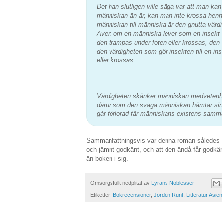
Det han slutligen ville säga var att man k
människan än är, kan man inte krossa henn
människan till människa är den gnutta vär
Även om en människa lever som en insekt k
den trampas under foten eller krossas, den
den värdigheten som gör insekten till en in
eller krossas.
..................
Värdigheten skänker människan medvetenhe
därur som den svaga människan hämtar si
går förlorad får människans existens samm
Sammanfattningsvis var denna roman således en
och jämnt godkänt, och att den ändå får godkänt
än boken i sig.
Omsorgsfullt nedplitat av
Lyrans Noblesser
Etiketter:
Bokrecensioner
,
Jorden Runt
,
Litteratur Asien