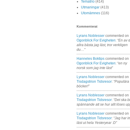
Tematrio
(414)
Utmaningar
(413)
Utomämnes
(116)
Kommenterat
Lyrans Noblesser
commented on
Ogonblick For Evigheten
:
“En av 
allra bästa jag läst, tror verkligen
du…”
Hanneles Boktips
commented on
Ogonblick For Evigheten
:
“en ny
norsk som jag inte läst”
Lyrans Noblesser
commented on
Tisdagstrion Tidsresor
:
“Populära
böcker!”
Lyrans Noblesser
commented on
Tisdagstrion Tidsresor
:
“Det ska bl
spännande att se hur allt löses up
Lyrans Noblesser
commented on
Tisdagstrion Tidsresor
:
“Jag har i
läst ut hela Yesteryear :D”