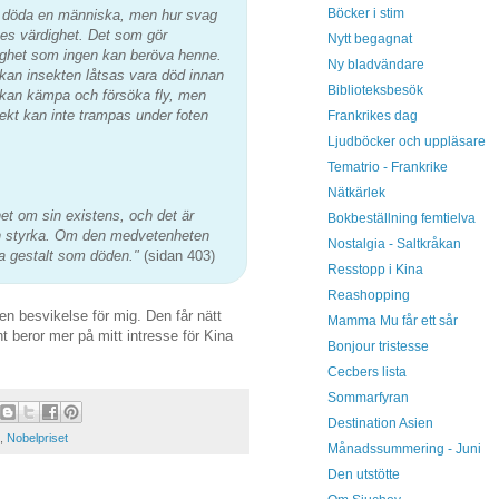
Böcker i stim
an döda en människa, men hur svag
es värdighet. Det som gör
Nytt begagnat
dighet som ingen kan beröva henne.
Ny bladvändare
an insekten låtsas vara död innan
Biblioteksbesök
 kan kämpa och försöka fly, men
sekt kan inte trampas under foten
Frankrikes dag
Ljudböcker och uppläsare
Tematrio - Frankrike
Nätkärlek
t om sin existens, och det är
Bokbeställning femtielva
n styrka. Om den medvetenheten
Nostalgia - Saltkråkan
a gestalt som döden."
(sidan 403)
Resstopp i Kina
Reashopping
 besvikelse för mig. Den får nätt
Mamma Mu får ett sår
 beror mer på mitt intresse för Kina
Bonjour tristesse
Cecbers lista
Sommarfyran
Destination Asien
,
Nobelpriset
Månadssummering - Juni
Den utstötte