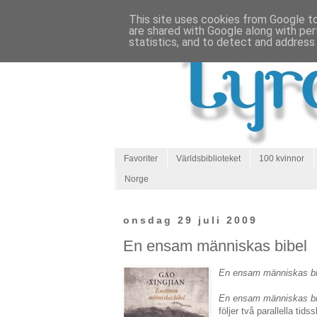
This site uses cookies from Google to 
are shared with Google along with per
statistics, and to detect and address
Favoriter
Världsbiblioteket
100 kvinnor
Norge
onsdag 29 juli 2009
En ensam människas bibel
En ensam människas bi
En ensam människas bi
följer två parallella ti