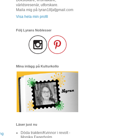
världsresenär, utforskare.
Maila mig på lyran18[at]gmail.com
Visa hela min profil
Följ Lyrans Noblesser
Mina inlägg på Kulturkollo
Läser just nu
Döda trakten/Kvinnor i revolt -
ing
Monika Fagerholm