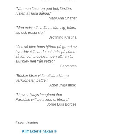
"När man läser en god bok förstörs
lusten att läsa dåliga."
Mary Ann Shaffer
"Man måste läsa för att lära sig, bättra
sig och trösta sig."
Drottning Kristina
"Och så blev hans hjärna på grund av
överdrivet läsande och brist på sömn
så torr och ihopskrumpen att han till
slut blev helt från vettet."
Cervantes
"Böcker läser vi för att lära känna
verkligheten bättre."
Adolf Dygasinski
"I have always imagined that
Paradise will be a kind of library."
Jorge Luis Borges
Favoritläsning
Klimakterie häxan ®