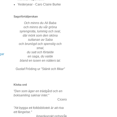
Yesteryear - Caro Claire Burke
Sagoförtäljerskan
Och minns du Ali Baba
och minns du vår gröna
syrengrotta, lummig och sval,
där mörk som den sköna
sultanan av Saba
och brunögd och spenslig och
smal,
du satt och förtalde
gar
en saga, du valde
bland en tusen en nätters tal.
Gustaf Fröding ur
"Stänk och flikar"
Kloka ord
"Den som äger en trädgård och en
boksamling saknar intet."
Cicero
"Att bygga ett folkbibliotek är att riva
ett fängelse."
Amerikanskt ordspråk