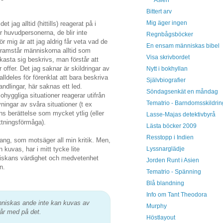
Bittert arv
Mig äger ingen
 jag alltid (hittills) reagerat på i
r huvudpersonerna, de blir inte
Regnbågsböcker
 mig är att jag aldrig får veta vad de
En ensam människas bibel
 framstår människorna alltid som
Visa skrivbordet
kasta sig beskrivs, man förstår att
r offer. Det jag saknar är skildringar av
Nytt i bokhyllan
 alldeles för förenklat att bara beskriva
Självbiografier
handlingar, här saknas ett led.
Söndagsenkät en måndag
hyggliga situationer reagerar utifrån
Tematrio - Barndomsskildrin
ingar av svåra situationer (t ex
s berättelse som mycket ytlig (eller
Lasse-Majas detektivbyrå
ttningsförmåga).
Lästa böcker 2009
Resstopp i Indien
ang, som motsäger all min kritik. Men,
Lyssnarglädje
uvas, har i mitt tycke lite
niskans värdighet och medvetenhet
Jorden Runt i Asien
n.
Tematrio - Spänning
Blå blandning
Info om Tant Theodora
niskas ande inte kan kuvas av
Murphy
år med på det.
Höstlayout