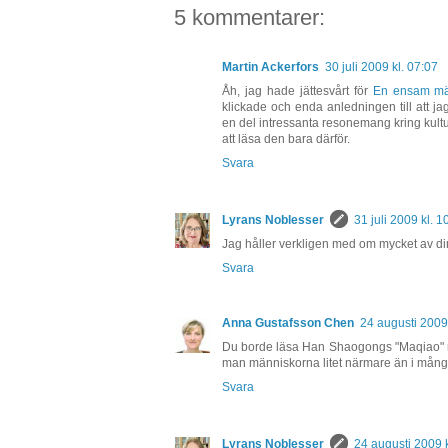
5 kommentarer:
Martin Ackerfors
30 juli 2009 kl. 07:07
Åh, jag hade jättesvårt för
En ensam mä
klickade och enda anledningen till att ja
en del intressanta resonemang kring kultu
att läsa den bara därför.
Svara
Lyrans Noblesser
31 juli 2009 kl. 1
Jag håller verkligen med om mycket av din 
Svara
Anna Gustafsson Chen
24 augusti 2009 
Du borde läsa Han Shaogongs "Maqiao" 
man människorna litet närmare än i många
Svara
Lyrans Noblesser
24 augusti 2009 k