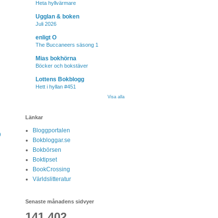
Heta hyllvärmare
Ugglan & boken
Juli 2026
enligt O
The Buccaneers säsong 1
Mias bokhörna
Böcker och bokstäver
Lottens Bokblogg
Hett i hyllan #451
Visa alla
Länkar
Bloggportalen
9
Bokbloggar.se
Bokbörsen
Boktipset
BookCrossing
Världslitteratur
Senaste månadens sidvyer
141,402