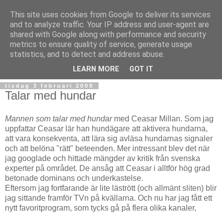
This site uses cookies from Google to deliver its services
and to analyze traffic. Your IP address and user-agent are
shared with Google along with performance and security
metrics to ensure quality of service, generate usage
statistics, and to detect and address abuse.
▼
LEARN MORE
GOT IT
tisdag 3 februari 2009
Talar med hundar
Mannen som talar med hundar
med Ceasar Millan. Som jag
uppfattar Ceasar lär han hundägare att aktivera hundarna,
att vara konsekventa, att lära sig avläsa hundarnas signaler
och att belöna "rätt" beteenden. Mer intressant blev det när
jag googlade och hittade mängder av kritik från svenska
experter på området. De ansåg att Ceasar i alltför hög grad
betonade dominans och underkastelse.
Eftersom jag fortfarande är lite lästrött (och allmänt sliten) blir
jag sittande framför TVn på kvällarna. Och nu har jag fått ett
nytt favoritprogram, som tycks gå på flera olika kanaler,