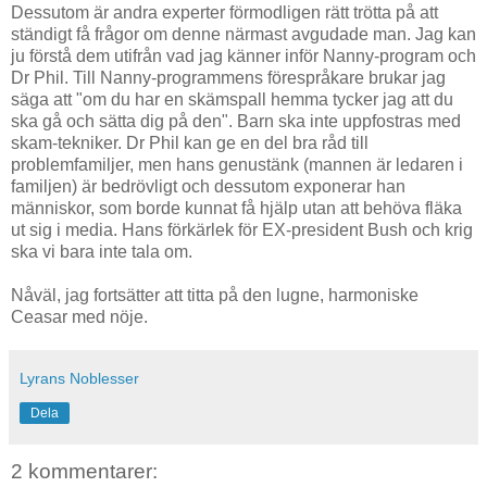
Dessutom är andra experter förmodligen rätt trötta på att
ständigt få frågor om denne närmast avgudade man. Jag kan
ju förstå dem utifrån vad jag känner inför Nanny-program och
Dr Phil. Till Nanny-programmens förespråkare brukar jag
säga att "om du har en skämspall hemma tycker jag att du
ska gå och sätta dig på den". Barn ska inte uppfostras med
skam-tekniker. Dr Phil kan ge en del bra råd till
problemfamiljer, men hans genustänk (mannen är ledaren i
familjen) är bedrövligt och dessutom exponerar han
människor, som borde kunnat få hjälp utan att behöva fläka
ut sig i media. Hans förkärlek för EX-president Bush och krig
ska vi bara inte tala om.
Nåväl, jag fortsätter att titta på den lugne, harmoniske
Ceasar med nöje.
Lyrans Noblesser
Dela
2 kommentarer: