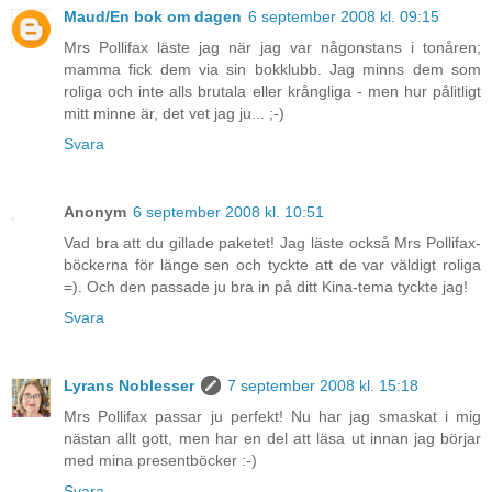
Maud/En bok om dagen
6 september 2008 kl. 09:15
Mrs Pollifax läste jag när jag var någonstans i tonåren;
mamma fick dem via sin bokklubb. Jag minns dem som
roliga och inte alls brutala eller krångliga - men hur pålitligt
mitt minne är, det vet jag ju... ;-)
Svara
Anonym
6 september 2008 kl. 10:51
Vad bra att du gillade paketet! Jag läste också Mrs Pollifax-
böckerna för länge sen och tyckte att de var väldigt roliga
=). Och den passade ju bra in på ditt Kina-tema tyckte jag!
Svara
Lyrans Noblesser
7 september 2008 kl. 15:18
Mrs Pollifax passar ju perfekt! Nu har jag smaskat i mig
nästan allt gott, men har en del att läsa ut innan jag börjar
med mina presentböcker :-)
Svara