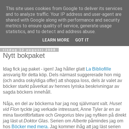
This site uses cookies from Google to deliver its services
and to analyze traffic. Your IP address and user-agent are
shared with Google along with performance and security
metrics to ensure quality of service, generate usage
statistics, and to detect and address abuse.
▼
LEARN MORE
GOT IT
tisdag 12 augusti 2008
Nytt bokpaket
Idag fick jag paket - igen! Jag håller glatt
La Bibliofille
ansvarig för detta köp. Dels närmast suggererade hon mig
(och andra oskyldiga offer) att shoppa loss, dels är valet av
böcker starkt påverkat av hennes lyriska beskrivningar av
sagda böckers innehåll.
Nåja, en del av böckerna har jag nog självmant valt.
Huset
vid Flon
tyckte jag verkade intressant, Anne Tyler är en av
mina favoritförfattare och
Gregorius
blev jag nyfiken på direkt
jag läst ut
Doktor Glas
. Serien om
Alberte
påmindes jag om
hos
Böcker med mera.
Jag kommer ihåg att jag läst serien