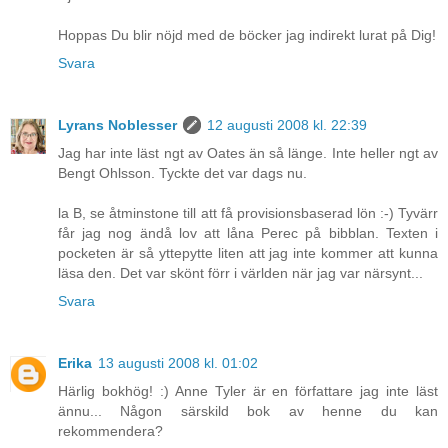
Hoppas Du blir nöjd med de böcker jag indirekt lurat på Dig!
Svara
Lyrans Noblesser
12 augusti 2008 kl. 22:39
Jag har inte läst ngt av Oates än så länge. Inte heller ngt av
Bengt Ohlsson. Tyckte det var dags nu.
la B, se åtminstone till att få provisionsbaserad lön :-) Tyvärr
får jag nog ändå lov att låna Perec på bibblan. Texten i
pocketen är så yttepytte liten att jag inte kommer att kunna
läsa den. Det var skönt förr i världen när jag var närsynt...
Svara
Erika
13 augusti 2008 kl. 01:02
Härlig bokhög! :) Anne Tyler är en författare jag inte läst
ännu... Någon särskild bok av henne du kan
rekommendera?