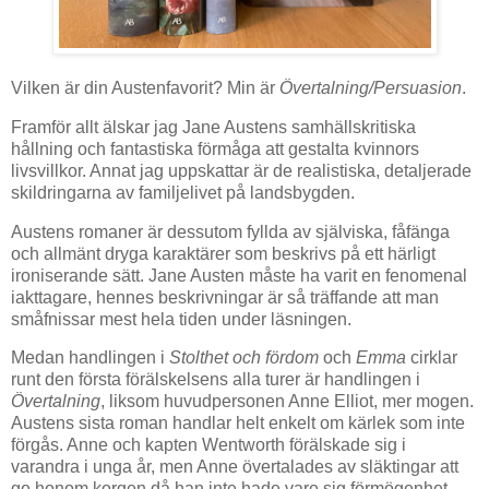
Vilken är din Austenfavorit? Min är
Övertalning/Persuasion
.
Framför allt älskar jag Jane Austens samhällskritiska
hållning och fantastiska förmåga att gestalta kvinnors
livsvillkor. Annat jag uppskattar är de realistiska, detaljerade
skildringarna av familjelivet på landsbygden.
Austens romaner är dessutom fyllda av själviska, fåfänga
och allmänt dryga karaktärer som beskrivs på ett härligt
ironiserande sätt. Jane Austen måste ha varit en fenomenal
iakttagare, hennes beskrivningar är så träffande att man
småfnissar mest hela tiden under läsningen.
Medan handlingen i
Stolthet och fördom
och
Emma
cirklar
runt den första förälskelsens alla turer är handlingen i
Övertalning
, liksom huvudpersonen Anne Elliot, mer mogen.
Austens sista roman handlar helt enkelt om kärlek som inte
förgås. Anne och kapten Wentworth förälskade sig i
varandra i unga år, men Anne övertalades av släktingar att
ge honom korgen då han inte hade vare sig förmögenhet