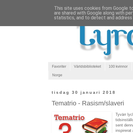
This site uses cookies from Google to 
are shared with Google along with per
statistics, and to detect and address
Favoriter
Världsbiblioteket
100 kvinnor
Norge
tisdag 30 januari 2018
Tematrio - Rasism/slaveri
Tyvärr lyc
tidsinstäl
sent denn
inspirerat