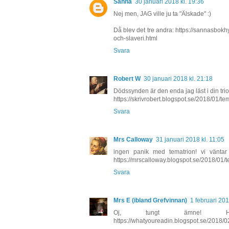
Sanna
30 januari 2018 kl. 19:36
Nej men, JAG ville ju ta "Älskade" :)
Då blev det tre andra: https://sannasbokh
och-slaveri.html
Svara
Robert W
30 januari 2018 kl. 21:18
Dödssynden är den enda jag läst i din trio
https://skrivrobert.blogspot.se/2018/01/te
Svara
Mrs Calloway
31 januari 2018 kl. 11:05
ingen panik med tematrion! vi väntar 
https://mrscalloway.blogspot.se/2018/01/t
Svara
Mrs E (ibland Grefvinnan)
1 februari 201
Oj, tungt ämne! 
https://whatyoureadin.blogspot.se/2018/0