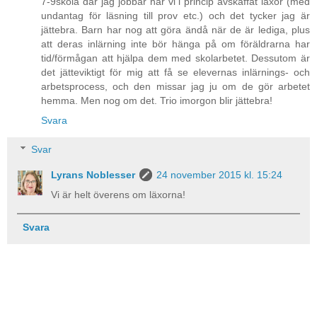
7-9skola där jag jobbar har vi i princip avskaffat läxor (med
undantag för läsning till prov etc.) och det tycker jag är
jättebra. Barn har nog att göra ändå när de är lediga, plus
att deras inlärning inte bör hänga på om föräldrarna har
tid/förmågan att hjälpa dem med skolarbetet. Dessutom är
det jätteviktigt för mig att få se elevernas inlärnings- och
arbetsprocess, och den missar jag ju om de gör arbetet
hemma. Men nog om det. Trio imorgon blir jättebra!
Svara
Svar
Lyrans Noblesser
24 november 2015 kl. 15:24
Vi är helt överens om läxorna!
Svara