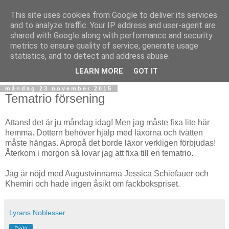
This site uses cookies from Google to deliver its services
and to analyze traffic. Your IP address and user-agent are
shared with Google along with performance and security
metrics to ensure quality of service, generate usage
statistics, and to detect and address abuse.
▼
LEARN MORE
GOT IT
måndag 23 november 2015
Tematrio försening
Attans! det är ju måndag idag! Men jag måste fixa lite här
hemma. Dottern behöver hjälp med läxorna och tvätten
måste hängas. Apropå det borde läxor verkligen förbjudas!
Återkom i morgon så lovar jag att fixa till en tematrio.
Jag är nöjd med Augustvinnarna Jessica Schiefauer och
Khemiri och hade ingen åsikt om fackbokspriset.
Lyrans Noblesser