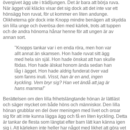
övergivet ägg ute i trädljungen. Det är bara att börja ruva.
När ägget väl kläcks visar det sig dock att det inte var ett
hönsägg hon ruvat, för ut kommer en liten andunge.
Olikheterna gör dock inte Knopp mindre benägen att skydda
sin lilla unge och överösa den med kärlek, trots att tuppen
och de andra hönorna hånar henne för att ungen är av
annan sort.
"Knopps tankar var i en enda röra, men hon var
allt annat än skamsen. Hon hade ruvat sitt ägg
med hela sin själ. Hon hade önskat att han skulle
födas. Hon hade älskat honom ända sedan han
låg i ägget. Hon hade aldrig funderat över vad
som fanns inuti.
Visst, han är en and, ingen
kyckling. Vem bryr sig? Han vet ändå att jag är
hans mamma!
"
Berättelsen om den lilla frihetslängtande hönan är lättläst
och säger mycket om både höns och människor. Den lilla
hönan grubblar en del över meningen med livet och oroar
sig för att inte kunna lägga ägg och få en liten kyckling. Detta
är tankar de flesta som längtat efter barn lätt kan känna igen
sig i. Att kärleken inte heller har något med likhet att göra vet