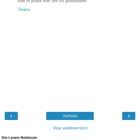
kan ni prata mer om ex gräsanden
Svara
‹
›
Startsida
Visa webbversion
Om Lyrans Noblesser