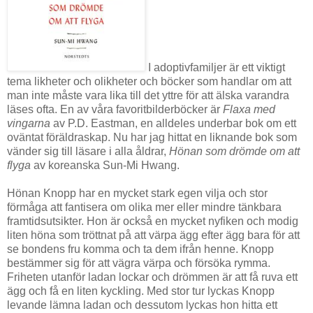
I adoptivfamiljer är ett viktigt
tema likheter och olikheter och böcker som handlar om att
man inte måste vara lika till det yttre för att älska varandra
läses ofta. En av våra favoritbilderböcker är
Flaxa med
vingarna
av P.D. Eastman, en alldeles underbar bok om ett
oväntat föräldraskap. Nu har jag hittat en liknande bok som
vänder sig till läsare i alla åldrar,
Hönan som drömde om att
flyga
av koreanska Sun-Mi Hwang.
Hönan Knopp har en mycket stark egen vilja och stor
förmåga att fantisera om olika mer eller mindre tänkbara
framtidsutsikter. Hon är också en mycket nyfiken och modig
liten höna som tröttnat på att värpa ägg efter ägg bara för att
se bondens fru komma och ta dem ifrån henne. Knopp
bestämmer sig för att vägra värpa och försöka rymma.
Friheten utanför ladan lockar och drömmen är att få ruva ett
ägg och få en liten kyckling. Med stor tur lyckas Knopp
levande lämna ladan och dessutom lyckas hon hitta ett