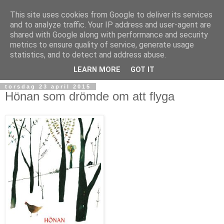
This site uses cookies from Google to deliver its services
and to analyze traffic. Your IP address and user-agent are
shared with Google along with performance and security
metrics to ensure quality of service, generate usage
statistics, and to detect and address abuse.
▼
LEARN MORE
GOT IT
torsdag 23 april 2015
Hönan som drömde om att flyga