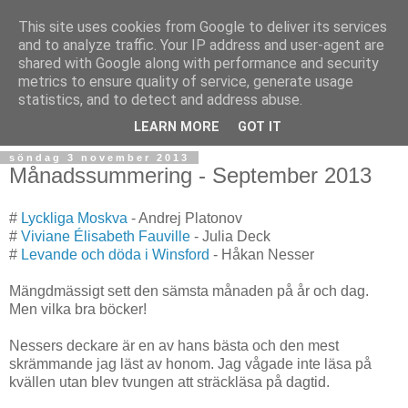
This site uses cookies from Google to deliver its services
and to analyze traffic. Your IP address and user-agent are
shared with Google along with performance and security
metrics to ensure quality of service, generate usage
statistics, and to detect and address abuse.
▼
LEARN MORE
GOT IT
söndag 3 november 2013
Månadssummering - September 2013
#
Lyckliga Moskva
- Andrej Platonov
#
Viviane Élisabeth Fauville
- Julia Deck
#
Levande och döda i Winsford
- Håkan Nesser
Mängdmässigt sett den sämsta månaden på år och dag.
Men vilka bra böcker!
Nessers deckare är en av hans bästa och den mest
skrämmande jag läst av honom. Jag vågade inte läsa på
kvällen utan blev tvungen att sträckläsa på dagtid.