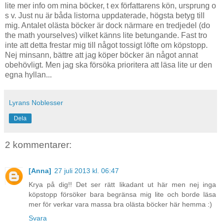
lite mer info om mina böcker, t ex författarens kön, ursprung o
s v. Just nu är båda listorna uppdaterade, högsta betyg till
mig. Antalet olästa böcker är dock närmare en tredjedel (do
the math yourselves) vilket känns lite betungande. Fast tro
inte att detta frestar mig till något tossigt löfte om köpstopp.
Nej minsann, bättre att jag köper böcker än något annat
obehövligt. Men jag ska försöka prioritera att läsa lite ur den
egna hyllan...
Lyrans Noblesser
Dela
2 kommentarer:
[Anna]
27 juli 2013 kl. 06:47
Krya på dig!! Det ser rätt likadant ut här men nej inga
köpstopp försöker bara begränsa mig lite och borde läsa
mer för verkar vara massa bra olästa böcker här hemma :)
Svara