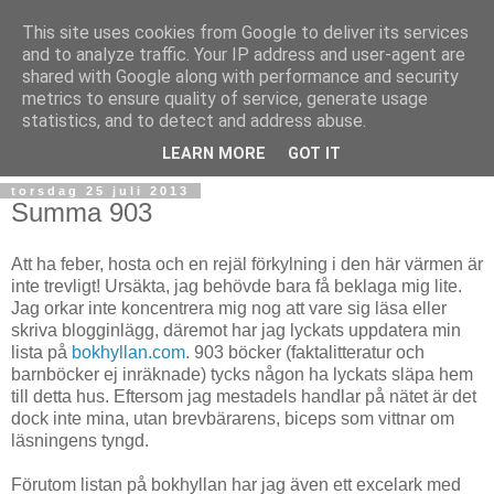
This site uses cookies from Google to deliver its services
and to analyze traffic. Your IP address and user-agent are
shared with Google along with performance and security
metrics to ensure quality of service, generate usage
statistics, and to detect and address abuse.
▼
LEARN MORE
GOT IT
torsdag 25 juli 2013
Summa 903
Att ha feber, hosta och en rejäl förkylning i den här värmen är
inte trevligt! Ursäkta, jag behövde bara få beklaga mig lite.
Jag orkar inte koncentrera mig nog att vare sig läsa eller
skriva blogginlägg, däremot har jag lyckats uppdatera min
lista på
bokhyllan.com
. 903 böcker (faktalitteratur och
barnböcker ej inräknade) tycks någon ha lyckats släpa hem
till detta hus. Eftersom jag mestadels handlar på nätet är det
dock inte mina, utan brevbärarens, biceps som vittnar om
läsningens tyngd.
Förutom listan på bokhyllan har jag även ett excelark med