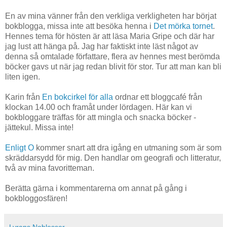
En av mina vänner från den verkliga verkligheten har börjat
bokblogga, missa inte att besöka henna i
Det mörka tornet
.
Hennes tema för hösten är att läsa Maria Gripe och där har
jag lust att hänga på. Jag har faktiskt inte läst något av
denna så omtalade författare, flera av hennes mest berömda
böcker gavs ut när jag redan blivit för stor. Tur att man kan bli
liten igen.
Karin från
En bokcirkel för alla
ordnar ett bloggcafé från
klockan 14.00 och framåt under lördagen. Här kan vi
bokbloggare träffas för att mingla och snacka böcker -
jättekul. Missa inte!
Enligt O
kommer snart att dra igång en utmaning som är som
skräddarsydd för mig. Den handlar om geografi och litteratur,
två av mina favoritteman.
Berätta gärna i kommentarerna om annat på gång i
bokbloggosfären!