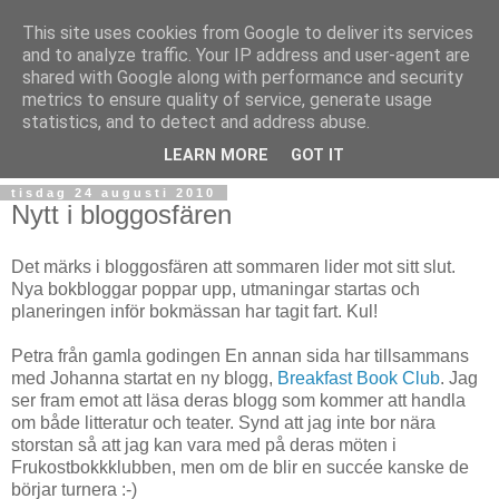
This site uses cookies from Google to deliver its services
and to analyze traffic. Your IP address and user-agent are
shared with Google along with performance and security
metrics to ensure quality of service, generate usage
statistics, and to detect and address abuse.
▼
LEARN MORE
GOT IT
tisdag 24 augusti 2010
Nytt i bloggosfären
Det märks i bloggosfären att sommaren lider mot sitt slut.
Nya bokbloggar poppar upp, utmaningar startas och
planeringen inför bokmässan har tagit fart. Kul!
Petra från gamla godingen En annan sida har tillsammans
med Johanna startat en ny blogg,
Breakfast Book Club
. Jag
ser fram emot att läsa deras blogg som kommer att handla
om både litteratur och teater. Synd att jag inte bor nära
storstan så att jag kan vara med på deras möten i
Frukostbokkklubben, men om de blir en succée kanske de
börjar turnera :-)