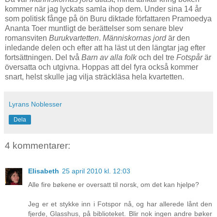
kommer när jag lyckats samla ihop dem. Under sina 14 år
som politisk fånge på ön Buru diktade författaren Pramoedya
Ananta Toer muntligt de berättelser som senare blev
romansviten
Burukvartetten
.
Människornas jord
är den
inledande delen och efter att ha läst ut den längtar jag efter
fortsättningen. Del två
Barn av alla folk
och del tre
Fotspår
är
översatta och utgivna. Hoppas att del fyra också kommer
snart, helst skulle jag vilja sträckläsa hela kvartetten.
Lyrans Noblesser
Dela
4 kommentarer:
Elisabeth
25 april 2010 kl. 12:03
Alle fire bøkene er oversatt til norsk, om det kan hjelpe?
Jeg er et stykke inn i Fotspor nå, og har allerede lånt den
fjerde, Glasshus, på biblioteket. Blir nok ingen andre bøker