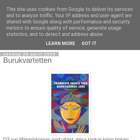
This site uses cookies from Google to deliver its services
and to analyze traffic. Your IP address and user-agent are
shared with Google along with performance and security
metrics to ensure quality of service, generate usage
statistics, and to detect and address abuse.
▼
LEARN MORE
GOT IT
söndag 25 april 2010
Burukvartetten
Då var
Människornas jord
utläst, mina tankar kring boken