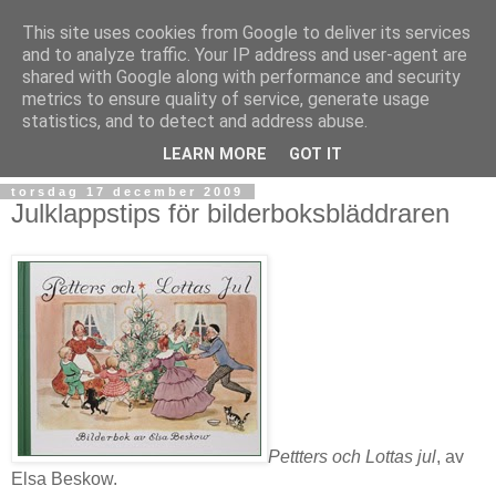
This site uses cookies from Google to deliver its services
and to analyze traffic. Your IP address and user-agent are
shared with Google along with performance and security
metrics to ensure quality of service, generate usage
statistics, and to detect and address abuse.
▼
LEARN MORE
GOT IT
torsdag 17 december 2009
Julklappstips för bilderboksbläddraren
Pettters och Lottas jul
, av
Elsa Beskow.