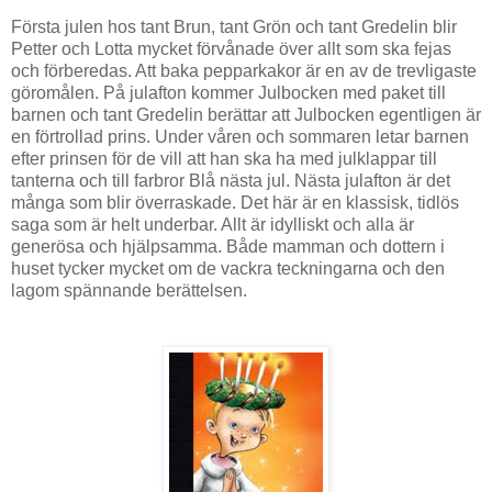
Första julen hos tant Brun, tant Grön och tant Gredelin blir
Petter och Lotta mycket förvånade över allt som ska fejas
och förberedas. Att baka pepparkakor är en av de trevligaste
göromålen. På julafton kommer Julbocken med paket till
barnen och tant Gredelin berättar att Julbocken egentligen är
en förtrollad prins. Under våren och sommaren letar barnen
efter prinsen för de vill att han ska ha med julklappar till
tanterna och till farbror Blå nästa jul. Nästa julafton är det
många som blir överraskade. Det här är en klassisk, tidlös
saga som är helt underbar. Allt är idylliskt och alla är
generösa och hjälpsamma. Både mamman och dottern i
huset tycker mycket om de vackra teckningarna och den
lagom spännande berättelsen.