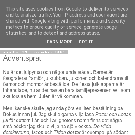
This site uses cookies from Google to deliver its services
and to analyze traffic. Your IP address and user-agent are
shared with Google along with performance and security
metrics to ensure quality of service, generate usage
statistics, and to detect and address abuse.
▼
LEARN MORE
GOT IT
söndag 29 november 2009
Adventsprat
Nu är det julpyntat och någorlunda städat. Barnet är
fotograferat framför julkrubban, julkorten och kalendrarna till
farmor och mormor är beställda. De flesta julklapparna är
inhandlade, nu är det nästan bara familjepresenten Wii som
ska forslas hem. Julen är välkommen.
Men, kanske skulle jag ändå göra en liten beställning på
Bokus innan jul. Jag skulle gärna vilja läsa
Petter och Lottas
jul
för dottern i år, och i ärlighetens namn finns det några
små böcker jag skulle vilja ha själv också.
De vilda
detektiverna, Utrop
och
Tiden det tar
är exempel på sådant