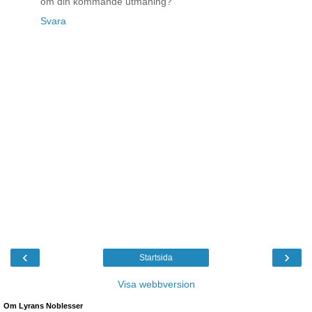
om din kommande utmaning?
Svara
‹
›
Startsida
Visa webbversion
Om Lyrans Noblesser