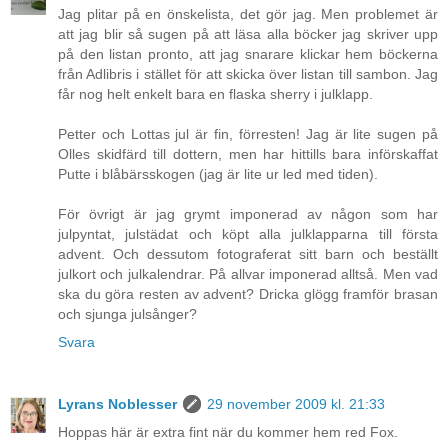
Jag plitar på en önskelista, det gör jag. Men problemet är
att jag blir så sugen på att läsa alla böcker jag skriver upp
på den listan pronto, att jag snarare klickar hem böckerna
från Adlibris i stället för att skicka över listan till sambon. Jag
får nog helt enkelt bara en flaska sherry i julklapp.
Petter och Lottas jul är fin, förresten! Jag är lite sugen på
Olles skidfärd till dottern, men har hittills bara införskaffat
Putte i blåbärsskogen (jag är lite ur led med tiden).
För övrigt är jag grymt imponerad av någon som har
julpyntat, julstädat och köpt alla julklapparna till första
advent. Och dessutom fotograferat sitt barn och beställt
julkort och julkalendrar. På allvar imponerad alltså. Men vad
ska du göra resten av advent? Dricka glögg framför brasan
och sjunga julsånger?
Svara
Lyrans Noblesser
29 november 2009 kl. 21:33
Hoppas här är extra fint när du kommer hem red Fox.