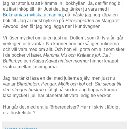
jag har stor lust att klämma in i bokhyllan. Ja, det får nog bli
ett litet inköp till i år. Just det, jag tänker ju vara med i
Bokmanias mytiska utmaning
, då måste jag nog köpa en
bok till. Jag är mest nyfiken på
Penelopiaden
av Margaret
Atwood, den får jag nog lägga ner i kundvagnen.
Vi läser mycket om julen just nu. Dottern, som är fyra år, går
verkligen och väntar. Nu känner hon också igen rutinerna
och vill vara med om allt. Och hon vill prata om allt som sker
i de böcker vi läser.
Mamma Mu och Kråkans jul, Jul i
Bullerbyn
och
Kajsa Kavat hjälper mormor
hinner knappt
svalna mellan läsningarna.
Jag har tänkt läsa en del med jultema själv, men just nu
väntar
Blindheten, Pengar, Mjölk och kol
och
Sju stenar till
den otrogna hustrun
otåligt på sin tur. Jag hoppas kunna
läsa mycket i jul, har planerat att vara ledig tre veckor.
Hur går det med era julförberedelser? Har ni skrivit färdigt
era önskelistor?