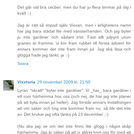
Det går väl bra cecber, men du har ju flera timmar på dig i
kväll :-)
Jag är rätt så impad själv Vixxan, men i ärlighetens namn
har jag bara städat lite med vänsterhanden. Och jag byter
ju inte gardiner och sådant trist. Fast allt julpynt utom
granen är framme, vi kör fram rubbet till första advent för
annars kommer det inte fram innan jul. Jag ska läsa och
glögga hade jag tänkt, ja :-)
Svara
Vixxtoria
29 november 2009 kl. 21:50
Lyran: *skratt* "byter inte gardiner". Vi _har_ bara gardiner i
ett rum härhemma hos oss (och nej, de har jag inte planer
på att byta innan jul heller). Jag förstår annars inställningen
att om saker och ting inte kommer fram nu, så blir det inte
av. Det brukar jag ofta tänka på 23 december ;-)
(Nu ska jag se om det inte finns lite glögg i något skåp
härhemma. Jag är säker på att vi aldrig kom oss för med att