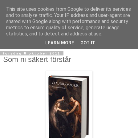
This site uses cookies from Google to deliver its services
and to analyze traffic. Your IP address and user-agent are
shared with Google along with performance and security
metrics to ensure quality of service, generate usage
statistics, and to detect and address abuse.
▼
LEARN MORE
GOT IT
torsdag 6 oktober 2011
Som ni säkert förstår