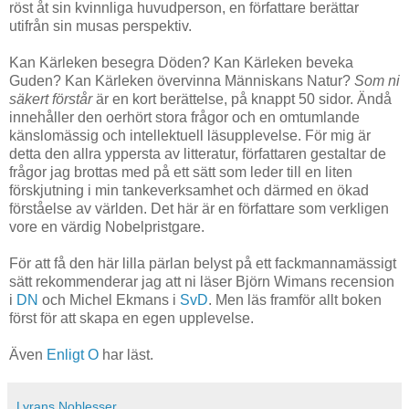
röst åt sin kvinnliga huvudperson, en författare berättar
utifrån sin musas perspektiv.
Kan Kärleken besegra Döden? Kan Kärleken beveka
Guden? Kan Kärleken övervinna Människans Natur?
Som ni
säkert förstår
är en kort berättelse, på knappt 50 sidor. Ändå
innehåller den oerhört stora frågor och en omtumlande
känslomässig och intellektuell läsupplevelse. För mig är
detta den allra yppersta av litteratur, författaren gestaltar de
frågor jag brottas med på ett sätt som leder till en liten
förskjutning i min tankeverksamhet och därmed en ökad
förståelse av världen. Det här är en författare som verkligen
vore en värdig Nobelpristgare.
För att få den här lilla pärlan belyst på ett fackmannamässigt
sätt rekommenderar jag att ni läser Björn Wimans recension
i
DN
och Michel Ekmans i
SvD
. Men läs framför allt boken
först för att skapa en egen upplevelse.
Även
Enligt O
har läst.
Lyrans Noblesser