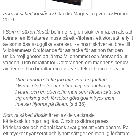
Som ni säkert förstår
av Claudio Magris, utgiven av Forum,
2010
I
Som ni säkert förstår
befinner sig en sjuk kvinna, en älskad
kvinna, en författares musa på ett Vilohem, ett stort ställe fyllt
av sömnlösa skugglika varelser. Kvinnan skriver ett brev till
Vilohemmets Ordförande för att tacka för att hon fått den
unika möjligheten att lämna Vilohemmet och återvända ut i
världen. Hon berättar för Ordföranden om mannens behov
av henne, hon berättar om deras kärlek och om deras liv.
Utan honom skulle jag inte vara någonting,
liksom inte heller han utan mig; en obetydlig
kvinna och en obetydlig man som förskräckta ser
sig omkring och försöker göra gott intryck men
inte ser liljorna på fälten.
(sid 36)
Som ni säkert förstår
är en av de vackraste
kärleksskildringar jag läst. Ömsint skildras parets
kärleksakter och människans svårighet att vara ensam. På
ett mycket nyanserat och lyhört sätt ger en manlig författare