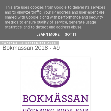
This site uses cookies from Google to deliver its services
and to analyze traffic. Your IP address and user-agent are
shared with Google along with performance and security
metrics to ensure quality of service, generate usage
statistics, and to detect and address abuse.
▼
LEARN MORE
GOT IT
torsdag 13 september 2018
Bokmässan 2018 - #9