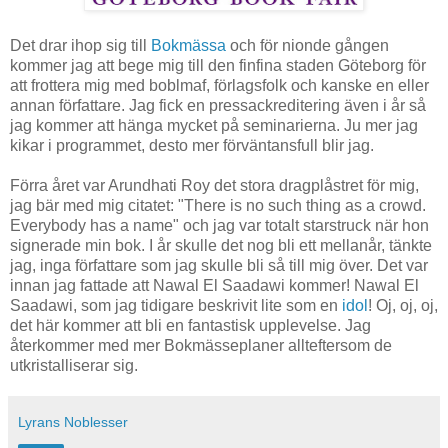
Det drar ihop sig till
Bokmässa
och för nionde gången
kommer jag att bege mig till den finfina staden Göteborg för
att frottera mig med boblmaf, förlagsfolk och kanske en eller
annan författare. Jag fick en pressackreditering även i år så
jag kommer att hänga mycket på seminarierna. Ju mer jag
kikar i programmet, desto mer förväntansfull blir jag.
Förra året var Arundhati Roy det stora dragplåstret för mig,
jag bär med mig citatet: "There is no such thing as a crowd.
Everybody has a name" och jag var totalt starstruck när hon
signerade min bok. I år skulle det nog bli ett mellanår, tänkte
jag, inga författare som jag skulle bli så till mig över. Det var
innan jag fattade att Nawal El Saadawi kommer! Nawal El
Saadawi, som jag tidigare beskrivit lite som en
idol
! Oj, oj, oj,
det här kommer att bli en fantastisk upplevelse. Jag
återkommer med mer Bokmässeplaner allteftersom de
utkristalliserar sig.
Lyrans Noblesser