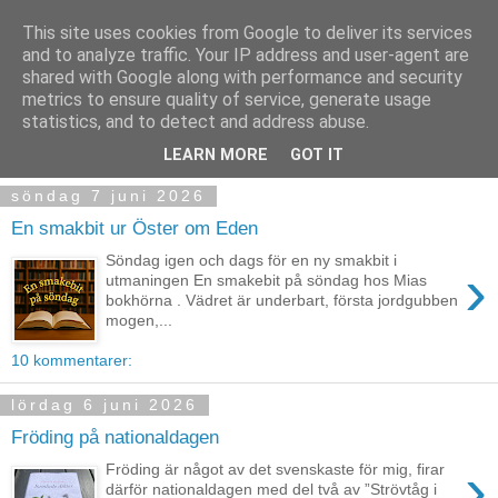
This site uses cookies from Google to deliver its services
and to analyze traffic. Your IP address and user-agent are
shared with Google along with performance and security
metrics to ensure quality of service, generate usage
statistics, and to detect and address abuse.
▼
LEARN MORE
GOT IT
söndag 7 juni 2026
En smakbit ur Öster om Eden
Söndag igen och dags för en ny smakbit i
›
utmaningen En smakebit på söndag hos Mias
bokhörna . Vädret är underbart, första jordgubben
mogen,...
10 kommentarer:
lördag 6 juni 2026
Fröding på nationaldagen
›
Fröding är något av det svenskaste för mig, firar
därför nationaldagen med del två av ”Strövtåg i