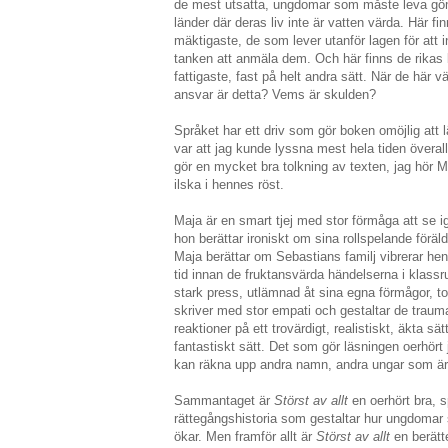
de mest utsatta, ungdomar som måste leva gömda
länder där deras liv inte är vatten värda. Här fi
mäktigaste, de som lever utanför lagen för att
tanken att anmäla dem. Och här finns de rikas 
fattigaste, fast på helt andra sätt. När de här v
ansvar är detta? Vems är skulden?
Språket har ett driv som gör boken omöjlig att l
var att jag kunde lyssna mest hela tiden överall
gör en mycket bra tolkning av texten, jag hör 
ilska i hennes röst.
Maja är en smart tjej med stor förmåga att se
hon berättar ironiskt om sina rollspelande föräl
Maja berättar om Sebastians familj vibrerar hen
tid innan de fruktansvärda händelserna i klas
stark press, utlämnad åt sina egna förmågor, tot
skriver med stor empati och gestaltar de traum
reaktioner på ett trovärdigt, realistiskt, äkta sä
fantastiskt sätt. Det som gör läsningen oerhört 
kan räkna upp andra namn, andra ungar som är
Sammantaget är
Störst av allt
en oerhört bra, 
rättegångshistoria som gestaltar hur ungdomar s
ökar. Men framför allt är
Störst av allt
en berätt