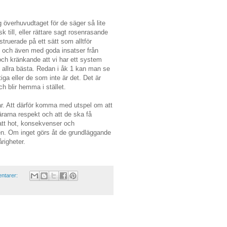
yg överhuvudtaget för de säger så lite
k till, eller rättare sagt rosenrasande
truerade på ett sätt som alltför
 och även med goda insatser från
och kränkande att vi har ett system
allra bästa. Redan i åk 1 kan man se
iga eller de som inte är det. Det är
ch blir hemma i stället.
r. Att därför komma med utspel om att
 lärarna respekt och att de ska få
 att hot, konsekvenser och
nden. Om inget görs åt de grundläggande
righeter.
ntarer: