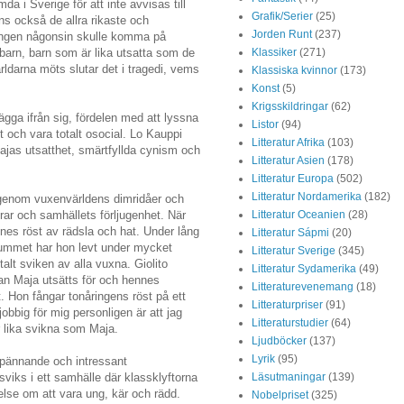
 i Sverige för att inte avvisas till
Grafik/Serier
(25)
nns också de allra rikaste och
Jorden Runt
(237)
 ingen någonsin skulle komma på
Klassiker
(271)
barn, barn som är lika utsatta som de
ärldarna möts slutar det i tragedi, vems
Klassiska kvinnor
(173)
Konst
(5)
Krigsskildringar
(62)
ägga ifrån sig, fördelen med att lyssna
Listor
(94)
t och vara totalt osocial. Lo Kauppi
Litteratur Afrika
(103)
Majas utsatthet, smärtfyllda cynism och
Litteratur Asien
(178)
Litteratur Europa
(502)
Litteratur Nordamerika
(182)
 igenom vuxenvärldens dimridåer och
Litteratur Oceanien
(28)
drar och samhällets förljugenhet. När
nes röst av rädsla och hat. Under lång
Litteratur Sápmi
(20)
srummet har hon levt under mycket
Litteratur Sverige
(345)
alt sviken av alla vuxna. Giolito
Litteratur Sydamerika
(49)
an Maja utsätts för och hennes
Litteraturevenemang
(18)
tt. Hon fångar tonåringens röst på ett
Litteraturpriser
(91)
jobbig för mig personligen är att jag
Litteraturstudier
(64)
 lika svikna som Maja.
Ljudböcker
(137)
Lyrik
(95)
spännande och intressant
Läsutmaningar
(139)
viks i ett samhälle där klassklyftorna
else om att vara ung, kär och rädd.
Nobelpriset
(325)