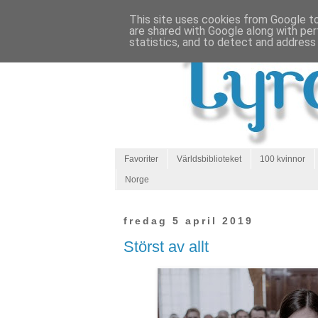
This site uses cookies from Google to 
are shared with Google along with per
statistics, and to detect and address
Favoriter
Världsbiblioteket
100 kvinnor
Norge
fredag 5 april 2019
Störst av allt