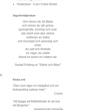
Yesteryear - Caro Claire Burke
Sagoförtäljerskan
Och minns du Ali Baba
och minns du vår gröna
syrengrotta, lummig och sval,
där mörk som den sköna
sultanan av Saba
och brunögd och spenslig och
smal,
du satt och förtalde
en saga, du valde
bland en tusen en nätters tal.
Gustaf Fröding ur
"Stänk och flikar"
9)
Kloka ord
"Den som äger en trädgård och en
boksamling saknar intet."
Cicero
"Att bygga ett folkbibliotek är att riva
ett fängelse."
Amerikanskt ordspråk