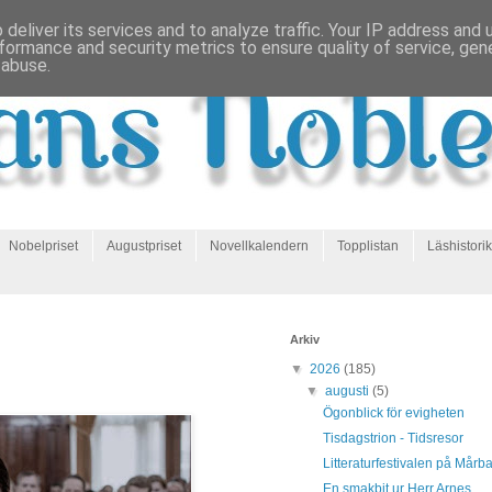
deliver its services and to analyze traffic. Your IP address and
formance and security metrics to ensure quality of service, ge
 abuse.
Nobelpriset
Augustpriset
Novellkalendern
Topplistan
Läshistorik
Arkiv
▼
2026
(185)
▼
augusti
(5)
Ögonblick för evigheten
Tisdagstrion - Tidsresor
Litteraturfestivalen på Mårb
En smakbit ur Herr Arnes