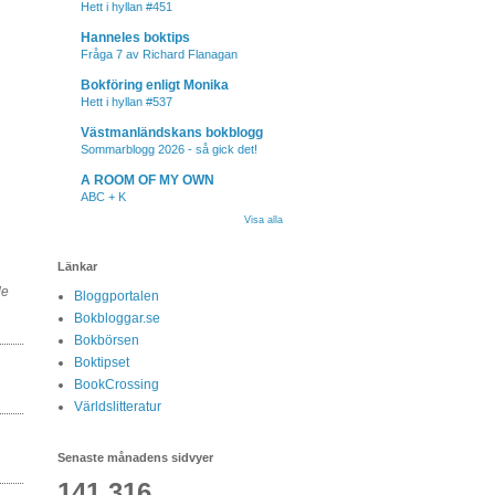
Hett i hyllan #451
Hanneles boktips
Fråga 7 av Richard Flanagan
Bokföring enligt Monika
Hett i hyllan #537
Västmanländskans bokblogg
Sommarblogg 2026 - så gick det!
A ROOM OF MY OWN
ABC + K
Visa alla
Länkar
de
Bloggportalen
Bokbloggar.se
Bokbörsen
Boktipset
BookCrossing
Världslitteratur
Senaste månadens sidvyer
141,316