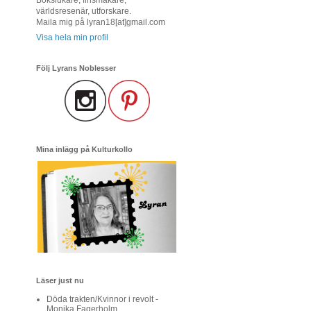
världsresenär, utforskare.
Maila mig på lyran18[at]gmail.com
Visa hela min profil
Följ Lyrans Noblesser
Mina inlägg på Kulturkollo
Läser just nu
Döda trakten/Kvinnor i revolt -
Monika Fagerholm