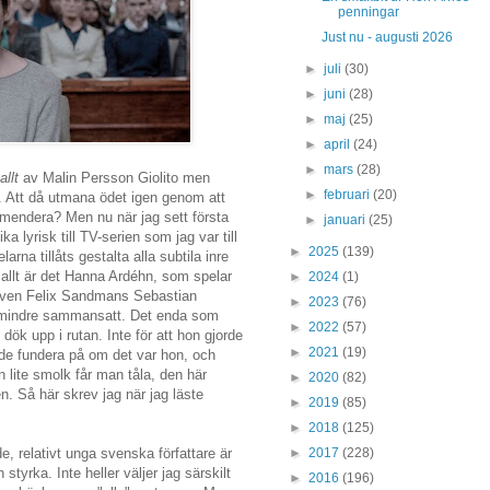
penningar
Just nu - augusti 2026
►
juli
(30)
►
juni
(28)
►
maj
(25)
►
april
(24)
►
mars
(28)
allt
av Malin Persson Giolito men
►
februari
(20)
e. Att då utmana ödet igen genom att
ommendera? Men nu när jag sett första
►
januari
(25)
ka lyrisk till TV-serien som jag var till
►
2025
(139)
rna tillåts gestalta alla subtila inre
allt är det Hanna Ardéhn, som spelar
►
2024
(1)
 även Felix Sandmans Sebastian
►
2023
(76)
e mindre sammansatt. Det enda som
►
2022
(57)
lv dök upp i rutan. Inte för att hon gjorde
►
2021
(19)
rjade fundera på om det var hon, och
lite smolk får man tåla, den här
►
2020
(82)
n. Så här skrev jag när jag läste
►
2019
(85)
►
2018
(125)
►
2017
(228)
e, relativt unga svenska författare är
n styrka. Inte heller väljer jag särskilt
►
2016
(196)