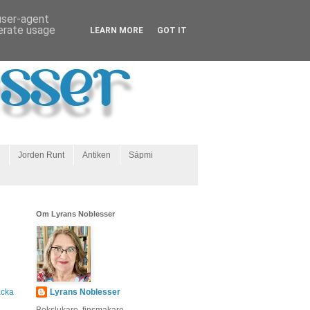
 user-agent
nerate usage
LEARN MORE
GOT IT
Jorden Runt
Antiken
Sápmi
Om Lyrans Noblesser
acka
Lyrans Noblesser
Bokslukare, finsmakare,