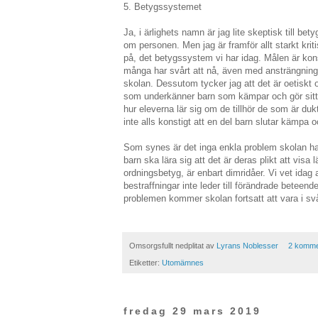
5. Betygssystemet
Ja, i ärlighets namn är jag lite skeptisk till bet
om personen. Men jag är framför allt starkt kritis
på, det betygssystem vi har idag. Målen är kons
många har svårt att nå, även med ansträngning
skolan. Dessutom tycker jag att det är oetiskt 
som underkänner barn som kämpar och gör sitt 
hur eleverna lär sig om de tillhör de som är dukt
inte alls konstigt att en del barn slutar kämpa o
Som synes är det inga enkla problem skolan ha
barn ska lära sig att det är deras plikt att visa
ordningsbetyg, är enbart dimridåer. Vi vet idag
bestraffningar inte leder till förändrade betee
problemen kommer skolan fortsatt att vara i svå
Omsorgsfullt nedplitat av
Lyrans Noblesser
2 komme
Etiketter:
Utomämnes
fredag 29 mars 2019