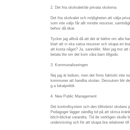
2. Det fria skolvalet/de privata skolorna
Det fria skolvalet och möjligheten att välja pri
som inte väljs får allt mindre resurser, samtid
behov då ökar.
Tycker jag alltså då att det är bättre om alla har
klart att vi ska satsa resurser och skapa en bra
att kosta något? Ja, sannolikt. Men jag tror att
betala lite om det kom våra barn tillgodo.
3. Kommunaliseringen
Nej jag är ledsen, men det finns faktiskt inte n
kommuner att handha skolan. Dessutom blir det o
g a lokalpolitik.
4. New Public Management
Det kontrollsystem och den tillitsbrist skolans 
Pedagoger lägger oändlig tid på att skriva krä
bitch-blickat varandra. Tid de verkligen skulle 
undervisning och för att skapa bra relationer till