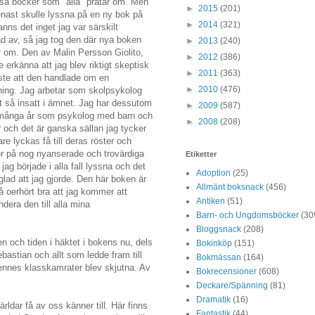
läsa böcker som "alla" pratar om. Men
►
2015
(201)
enast skulle lyssna på en ny bok på
►
2014
(321)
anns det inget jag var särskilt
ad av, så jag tog den där nya boken
►
2013
(240)
ar om. Den av Malin Persson Giolito,
►
2012
(386)
 erkänna att jag blev riktigt skeptisk
►
2011
(363)
äste att den handlade om en
►
2010
(476)
ning. Jag arbetar som skolpsykolog
tt så insatt i ämnet. Jag har dessutom
►
2009
(587)
i många år som psykolog med barn och
►
2008
(208)
och det är ganska sällan jag tycker
tare lyckas få till deras röster och
er på nog nyanserade och trovärdiga
Etiketter
jag började i alla fall lyssna och det
Adoption
(25)
 glad att jag gjorde. Den här boken är
Allmänt boksnack
(456)
så oerhört bra att jag kommer att
Antiken
(51)
era den till alla mina
Barn- och Ungdomsböcker
(30
Bloggsnack
(208)
n och tiden i häktet i bokens nu, dels
Bokinköp
(151)
bastian och allt som ledde fram till
Bokmässan
(164)
nnes klasskamrater blev skjutna. Av
Bokrecensioner
(608)
Deckare/Spänning
(81)
Dramatik
(16)
ldar få av oss känner till. Här finns
Fantastik
(44)