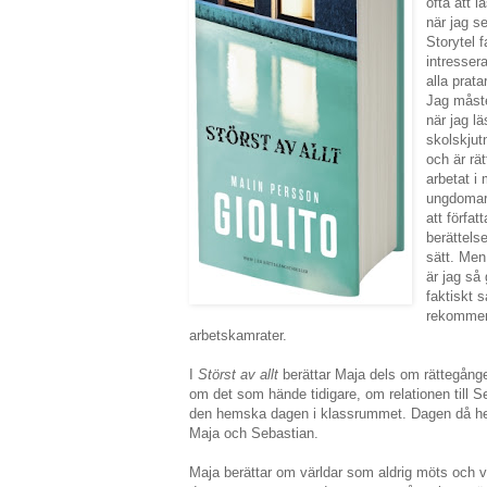
ofta att 
när jag s
Storytel f
intresser
alla prat
Jag måste
när jag l
skolskjut
och är rä
arbetat 
ungdomar 
att förfat
berättels
sätt. Men 
är jag så
faktiskt 
rekommend
arbetskamrater.
I
Störst av allt
berättar Maja dels om rättegånge
om det som hände tidigare, om relationen till Se
den hemska dagen i klassrummet. Dagen då he
Maja och Sebastian.
Maja berättar om världar som aldrig möts och vär