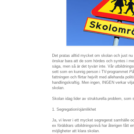
Det pratas alltid mycket om skolan och just n
önskar bara att de som hördes och syntes i me
säga, men så är det tyvärr inte. Vår utbildning
sett som en kunnig person i TV-programmet
På
fattningen och flirtar hejvilt med allehanda politi
handlingskraftig. Men ingen, INGEN verkar vilj
skolan.
Skolan idag lider av strukturella problem, som s
1. Segregation/ojämlikhet
Ja, vi lever i ett mycket segregerat samhälle o
ex föräldrars utbildningsnivå har återigen fått e
möjligheter att klara skolan.