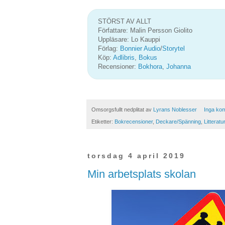
STÖRST AV ALLT
Författare: Malin Persson Giolito
Uppläsare: Lo Kauppi
Förlag:
Bonnier Audio
/
Storytel
Köp:
Adlibris
,
Bokus
Recensioner:
Bokhora
,
Johanna
Omsorgsfullt nedplitat av
Lyrans Noblesser
Inga ko
Etiketter:
Bokrecensioner
,
Deckare/Spänning
,
Litteratu
torsdag 4 april 2019
Min arbetsplats skolan