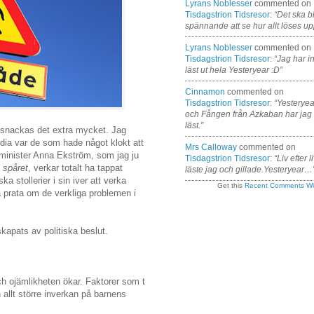
Lyrans Noblesser
commented on
Tisdagstrion Tidsresor
:
“Det ska bl
spännande att se hur allt löses up
Lyrans Noblesser
commented on
Tisdagstrion Tidsresor
:
“Jag har i
läst ut hela Yesteryear :D”
Cinnamon
commented on
Tisdagstrion Tidsresor
:
“Yesteryea
och Fången från Azkaban har jag
läst.”
u snackas det extra mycket. Jag
dia var de som hade något klokt att
Mrs Calloway
commented on
sminister Anna Ekström, som jag ju
Tisdagstrion Tidsresor
:
“Liv efter l
 spåret
, verkar totalt ha tappat
läste jag och gillade.Yesteryear…
ska stollerier i sin iver att verka
Get this
Recent Comments Wi
a prata om de verkliga problemen i
kapats av politiska beslut.
ch ojämlikheten ökar. Faktorer som t
n allt större inverkan på barnens