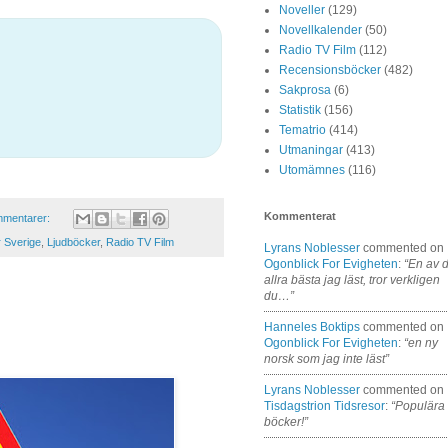
Noveller
(129)
Novellkalender
(50)
Radio TV Film
(112)
Recensionsböcker
(482)
Sakprosa
(6)
Statistik
(156)
Tematrio
(414)
Utmaningar
(413)
Utomämnes
(116)
Kommenterat
mmentarer:
r Sverige
,
Ljudböcker
,
Radio TV Film
Lyrans Noblesser
commented on
Ogonblick For Evigheten
:
“En av 
allra bästa jag läst, tror verkligen
du…”
Hanneles Boktips
commented on
Ogonblick For Evigheten
:
“en ny
norsk som jag inte läst”
Lyrans Noblesser
commented on
Tisdagstrion Tidsresor
:
“Populära
böcker!”