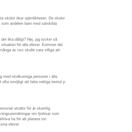
vata skolor ökar ojämlikheten. De skolor
igt som andelen barn med särskilda
 det lika dåligt? Nej, jag tycker så
 situation för alla elever. Kommer det
 många av oss skulle vara villiga att
og med skolkunniga personer i alla
fta omöjligt att fatta vettiga beslut p
personal utsätts för är skamlig.
nkningsanmälningar om fjortisar som
behöva ha för att planera sin
 sina elever.