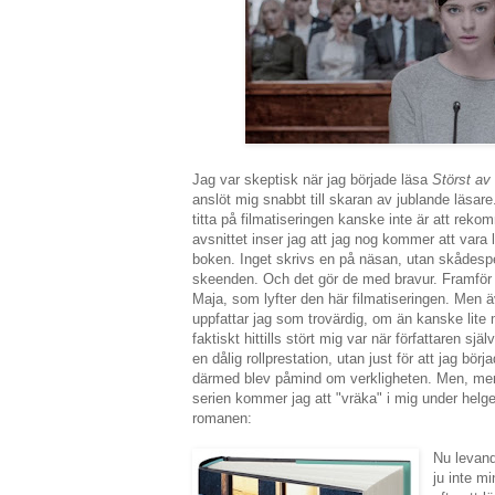
Jag var skeptisk när jag började läsa
Störst av 
anslöt mig snabbt till skaran av jublande läsar
titta på filmatiseringen kanske inte är att rek
avsnittet inser jag att jag nog kommer att vara li
boken. Inget skrivs en på näsan, utan skådespela
skeenden. Och det gör de med bravur. Framför 
Maja, som lyfter den här filmatiseringen. Men
uppfattar jag som trovärdig, om än kanske lit
faktiskt hittills stört mig var när författaren sjä
en dålig rollprestation, utan just för att jag bö
därmed blev påmind om verkligheten. Men, men 
serien kommer jag att "vräka" i mig under helge
romanen:
Nu levand
ju inte mi