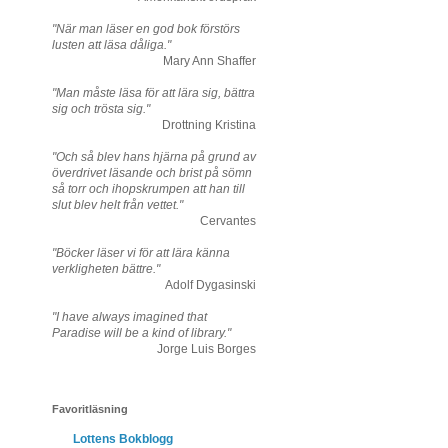
"När man läser en god bok förstörs
lusten att läsa dåliga."
Mary Ann Shaffer
"Man måste läsa för att lära sig, bättra
sig och trösta sig."
Drottning Kristina
"Och så blev hans hjärna på grund av
överdrivet läsande och brist på sömn
så torr och ihopskrumpen att han till
slut blev helt från vettet."
Cervantes
"Böcker läser vi för att lära känna
verkligheten bättre."
Adolf Dygasinski
"I have always imagined that
Paradise will be a kind of library."
Jorge Luis Borges
Favoritläsning
Lottens Bokblogg