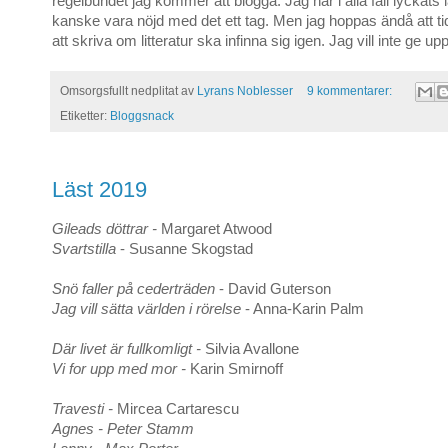
regelbundet jag kommer att blogga. Jag har i alla fall lyckats l
kanske vara nöjd med det ett tag. Men jag hoppas ändå att tid
att skriva om litteratur ska infinna sig igen. Jag vill inte ge u
Omsorgsfullt nedplitat av
Lyrans Noblesser
9 kommentarer:
Etiketter:
Bloggsnack
Läst 2019
Gileads döttrar -
Margaret Atwood
Svartstilla
- Susanne Skogstad
Snö faller på cederträden
- David Guterson
Jag vill sätta världen i rörelse
- Anna-Karin Palm
Där livet är fullkomligt -
Silvia Avallone
Vi for upp med mor -
Karin Smirnoff
Travesti -
Mircea Cartarescu
Agnes - Peter Stamm