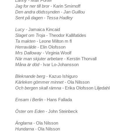
Lanny - Max Porter
Jag for ner till bror
- Karin Smirnoff
Den andra dödssynden - Jan Guillou
Sent på dagen - Tessa Hadley
Lucy -
Jamaica Kincaid
Slaget om Troja -
Theodor Kallifatides
Ta makten -
Leone Milton m fl
Herravälde -
Elin Olofsson
Mrs Dalloway -
Virginia Woolf
När man skjuter arbetare -
Kerstin Thorvall
Måna är död -
Ivar Lo-Johansson
Bleknande berg -
Kazuo Ishiguro
Kärleken gömmer minnet -
Ola Nilsson
Och bergen skall rämna -
Erika Olofsson Liljedahl
Ensam i Berlin -
Hans Fallada
Öster om Eden -
John Steinbeck
Änglarna -
Ola Nilsson
Hundarna -
Ola Nilsson