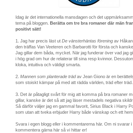
Idag är det internationella mansdagen och det uppmärksam
tema på bloggen.
Berätta om tre bra romaner där män fram
positivt sätt!
1. Jag har precis läst ut
De vänsterhäntas förening
av Håkan 
den träffas Van Veeteren och Barbarotti för första och kans
Jag gillar dem båda, mycket. När jag funderar över vad jag gil
i hög grad om hur de relaterar till sina resp kvinnor. Dessut
kloka, intuitiva och väldigt smarta.
2.
Mannen som planterade träd
av Jean Giono är en berätte
som stoiskt kämpar på med att rädda världen, träd efter träd.
3. Det är påtagligt svårt för mig att komma på bra romaner 
gillar, kanske är det så att jag läser mestadels negativa skil
Så därför väljer jag en gammal favorit, Sirius Black i Harry P
som utan att tveka erbjuder Harry både vänskap och ett hem
Svara i egen blogg eller i kommentarerna här. Om ni svarar i
kommentera gärna här så vi hittar er!