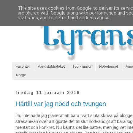
This site uses cookies from Google to deliver its servi
are shared with Google along with performance and secu
statistics, and to detect and address abuse.
Favoriter
Världsbiblioteket
100 kvinnor
Nobelpriset
Augu
Norge
fredag 11 januari 2019
Härtill var jag nödd och tvungen
Ja, inte hade jag planerat att bara tvärt sluta skriva på blogg
stressnivån över allt gjorde det till slut nödvändigt att bara lo
mentalt och konkret. Nu känns det lite bättre, men jag vet inte 