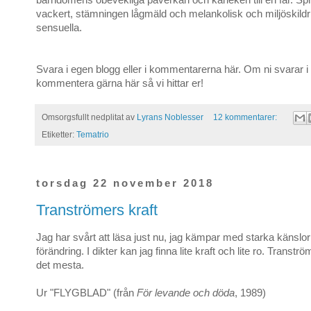
barndomens obevekliga påverkan och kärleken till en far. Spr
vackert, stämningen lågmäld och melankolisk och miljöskild
sensuella.
Svara i egen blogg eller i kommentarerna här. Om ni svarar i
kommentera gärna här så vi hittar er!
Omsorgsfullt nedplitat av
Lyrans Noblesser
12 kommentarer:
Etiketter:
Tematrio
torsdag 22 november 2018
Tranströmers kraft
Jag har svårt att läsa just nu, jag kämpar med starka känslo
förändring. I dikter kan jag finna lite kraft och lite ro. Transt
det mesta.
Ur "FLYGBLAD" (från
För levande och döda
, 1989)