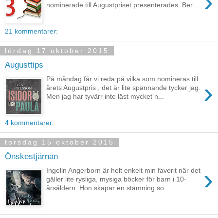
›
nominerade till Augustpriset presenterades. Ber...
21 kommentarer:
lördag 17 oktober 2015
Augusttips
På måndag får vi reda på vilka som nomineras till
›
årets Augustpris , det är lite spännande tycker jag.
Men jag har tyvärr inte läst mycket n...
4 kommentarer:
torsdag 15 oktober 2015
Önskestjärnan
›
Ingelin Angerborn är helt enkelt min favorit när det
gäller lite rysliga, mysiga böcker för barn i 10-
årsåldern. Hon skapar en stämning so...