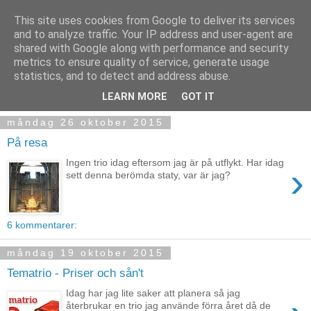
This site uses cookies from Google to deliver its services
and to analyze traffic. Your IP address and user-agent are
shared with Google along with performance and security
metrics to ensure quality of service, generate usage
statistics, and to detect and address abuse.
▼
LEARN MORE
GOT IT
måndag 26 oktober 2015
På resa
Ingen trio idag eftersom jag är på utflykt. Har idag
›
sett denna berömda staty, var är jag?
6 kommentarer:
måndag 19 oktober 2015
Tematrio - Priser och sån't
Idag har jag lite saker att planera så jag
återbrukar en trio jag använde förra året då de