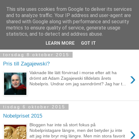
This site uses cookies from Google to deliver its services
and to analyze traffic. Your IP address and user-agent are
shared with Google along with performance and security
metrics to ensure quality of service, generate usage
statistics, and to detect and address abuse.
▼
LEARN MORE
GOT IT
torsdag 8 oktober 2015
Pris till Zagajewski?
›
Vaknade lite lätt förvirrad i morse efter att ha
drömt att Adam Zagajewski tilldelats årets
Nobelpris. Undrar om jag sanndrömt? Jag har t...
tisdag 6 oktober 2015
Nobelpriset 2015
Bloggen har inte så stort fokus på
›
Nobelpristagare längre, men det betyder ju inte
att jag inte bryr mig längre. Men min stora favorit