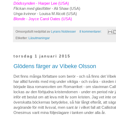
Dödssynden
- Harper Lee (USA)
Flickan med glasfötter
- Ali Shaw (USA)
Unga kvinnor
- Louisa M Alcott (USA)
Blonde
- Joyce Carol Oates (USA)
Omsorgsfullt nedplitat av
Lyrans Noblesser
8 kommentarer:
Etiketter:
Läsutmaningar
torsdag 1 januari 2015
Glödens färger av Vibeke Olsson
Det finns många författare som berör - och så finns det Vib
har alltid funnits med mig under viktiga - och svåra - skeden i 
började läsa romansviten om Romarriket - om slavinnan Call
lockas av den förbjudna kristendomen - under en period när j
inför ett beslut om att leva mitt liv som kristen. Jag vet inte o
överskatta böckernas betydelse, så här långt efteråt, att säga
avgörande för mitt livsval, men sant är i vilket fall att Callistr
Onesimus varit mina följeslagare i tanken under alla år.