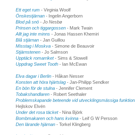
Ett eget rum
- Virginia Woolf
Önskestjärnan
-
Ingelin Angerborn
Blod på snö
- Jo Nesbø
Prinsen och tiggargossen
- Mark Twain
Allt jag inte minns
-
Jonas Hassen Khemiri
Blå stjärnan
- Jan Guillou
Misstag i Moskva
- Simone de Beauvoir
Stjärnstenen
- Jo Salmson
Upptäck romarriket
- Sims & Stowell
Uppdrag Sweet Tooth
- Ian McEwan
Elva dagar i Berlin
- Håkan Nesser
Konsten att höra hjärtslag
- Jan-Philipp Sendker
En bön för de stulna
- Jennifer Clement
Tobakshandlaren
- Robert Seethaler
Problemskapande beteende vid utvecklingsmässiga funktion
Hejlskov Elvén
Under det rosa täcket
- Nina Björk
Bombmakaren och hans kvinna
- Leif G W Persson
Den lärande hjärnan
- Torkel Klingberg