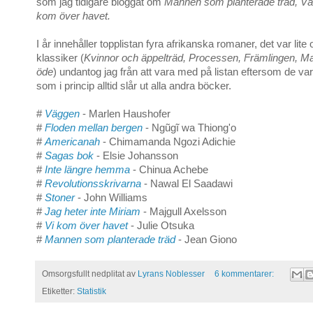
som jag tidigare bloggat om
Mannen som planterade träd, V
kom över havet.
I år innehåller topplistan fyra afrikanska romaner, det var lite
klassiker (
Kvinnor och äppelträd, Processen, Främlingen, M
öde
) undantog jag från att vara med på listan eftersom de va
som i princip alltid slår ut alla andra böcker.
#
Väggen
- Marlen Haushofer
#
Floden mellan bergen
- Ngũgĩ wa Thiong'o
#
Americanah
- Chimamanda Ngozi Adichie
#
Sagas bok
- Elsie Johansson
#
Inte längre hemma
- Chinua Achebe
#
Revolutionsskrivarna
- Nawal El Saadawi
#
Stoner
- John Williams
#
Jag heter inte Miriam
- Majgull Axelsson
#
Vi kom över havet
- Julie Otsuka
#
Mannen som planterade träd
- Jean Giono
Omsorgsfullt nedplitat av
Lyrans Noblesser
6 kommentarer:
Etiketter:
Statistik