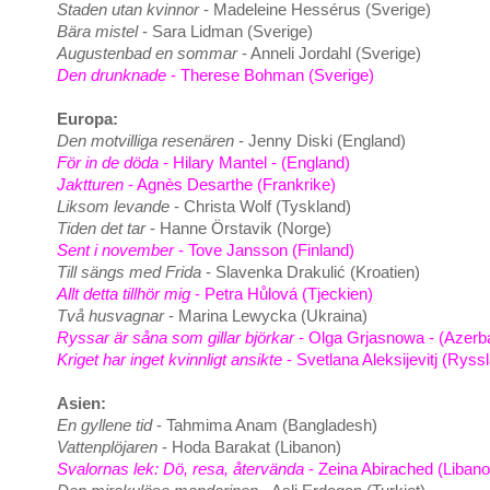
Staden utan kvinnor
- Madeleine Hessérus (Sverige)
Bära mistel
- Sara Lidman (Sverige)
Augustenbad en sommar
- Anneli Jordahl (Sverige)
Den drunknade
- Therese Bohman (Sverige)
Europa:
Den motvilliga resenären
- Jenny Diski (England)
För in de döda
- Hilary Mantel - (England)
Jaktturen
- Agnès Desarthe (Frankrike)
Liksom levande
- Christa Wolf (Tyskland)
Tiden det tar
- Hanne Örstavik (Norge)
Sent i november
- Tove Jansson (Finland)
Till sängs med Frida
- Slavenka Drakulić (Kroatien)
Allt detta tillhör mig
- Petra Hůlová (Tjeckien)
Två husvagnar
- Marina Lewycka (Ukraina)
Ryssar är såna som gillar björkar
- Olga Grjasnowa - (Azerba
Kriget har inget kvinnligt ansikte
- Svetlana Aleksijevitj (Ryss
Asien:
En gyllene tid
- Tahmima Anam (Bangladesh)
Vattenplöjaren
- Hoda Barakat (Libanon)
Svalornas lek: Dö, resa, återvända
- Zeina Abirached (Libano