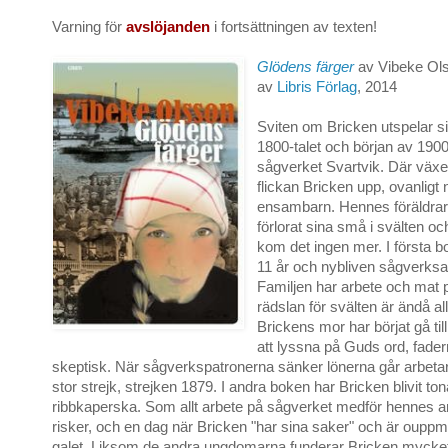
Varning för
avslöjanden
i fortsättningen av texten!
Glödens färger
av Vibeke Ols
av
Libris Förlag
, 2014
Sviten om Bricken utspelar sig
1800-talet och början av 1900
sågverket Svartvik. Där väx
flickan Bricken upp, ovanligt
ensambarn. Hennes föräldrar 
förlorat sina små i svälten oc
kom det ingen mer. I första b
11 år och nybliven sågverksa
Familjen har arbete och mat 
rädslan för svälten är ändå al
Brickens mor har börjat gå till
att lyssna på Guds ord, fade
skeptisk. När sågverkspatronerna sänker lönerna går arbetar
stor strejk, strejken 1879. I andra boken har Bricken blivit to
ribbkaperska. Som allt arbete på sågverket medför hennes ar
risker, och en dag när Bricken "har sina saker" och är oupp
galet. Liksom de andra ungdomarna funderar Bricken mycket