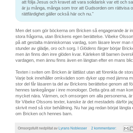
att följa Jesus och kravet att vara solidarisk var ett och s
är ju många, många som tror att Gudsorden om rättvisa 
rättfärdighet gäller också här och nu."
Men det som gör böckerna om Bricken så engagerande är int
stora frågorna, utan Brickens egen berättelse. Vibeke Olsso
på att gestalta människornas vardag, som läsare lever man
stunder av glädje, oro och sorg. I
Glödens färger
börjar Brick
men än finns den inre glöden kvar. Kärleken till barnen översk
vardagen, men ännu finns även en längtan efter en mans blic
Texten i sviten om Bricken är lättläst utan att förenkla de stor
Varje bok innehåller omkväden som dyker upp med jämna mel
stor del får läsaren ta del av Brickens berättelse genom att fö
hennes tankegångar i inre monologer. Detta göra att man k
mycket nära. Värmen, och omsorgen om alla personerna, är 
för Vibeke Olssons texter, kanske är det mestadels därför jag 
skrivit med så stor behållning. Nu har jag redan börjat längta 
om Bricken och hennes barn.
Omsorgsfullt nedplitat av
Lyrans Noblesser
2 kommentarer: