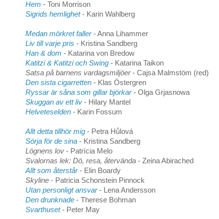
Hem
- Toni Morrison
Sigrids hemlighet
- Karin Wahlberg
Medan mörkret faller
- Anna Lihammer
Liv till varje pris
- Kristina Sandberg
Han & dom
- Katarina von Bredow
Katitzi & Katitzi och Swing
- Katarina Taikon
Satsa på barnens vardagsmiljöer
- Cajsa Malmstöm (red)
Den sista cigarretten
- Klas Östergren
Ryssar är såna som gillar björkar
- Olga Grjasnowa
Skuggan av ett liv
- Hilary Mantel
Helveteselden
- Karin Fossum
Allt detta tillhör mig
- Petra Hůlová
Sörja för de sina
- Kristina Sandberg
Lögnens lov
- Patrícia Melo
Svalornas lek: Dö, resa, återvända
- Zeina Abirached
Allt som återstår
- Elin Boardy
Skyline
- Patricia Schonstein Pinnock
Utan
personligt ansvar
- Lena Andersson
Den drunknade
- Therese Bohman
Svarthuset
- Peter May