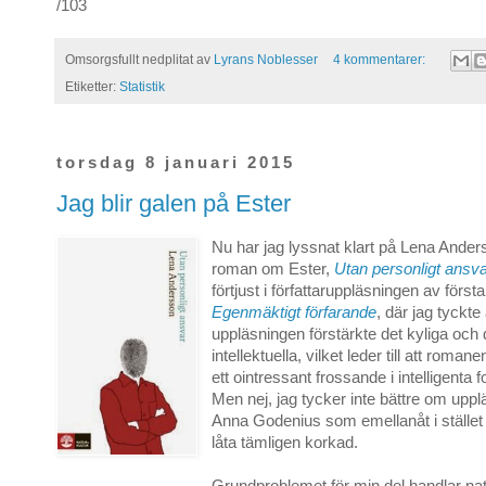
/103
Omsorgsfullt nedplitat av
Lyrans Noblesser
4 kommentarer:
Etiketter:
Statistik
torsdag 8 januari 2015
Jag blir galen på Ester
Nu har jag lyssnat klart på Lena Ande
roman om Ester,
Utan personligt ansv
förtjust i författaruppläsningen av först
Egenmäktigt förfarande
, där jag tyckte 
uppläsningen förstärkte det kyliga och 
intellektuella, vilket leder till att roman
ett ointressant frossande i intelligenta 
Men nej, jag tycker inte bättre om upp
Anna Godenius som emellanåt i stället f
låta tämligen korkad.
Grundproblemet för min del handlar natu