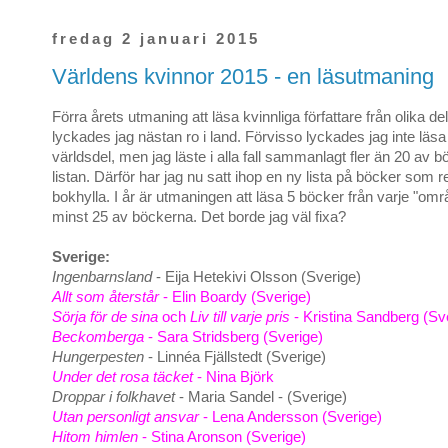
fredag 2 januari 2015
Världens kvinnor 2015 - en läsutmaning
Förra årets utmaning att läsa kvinnliga författare från olika de
lyckades jag nästan ro i land. Förvisso lyckades jag inte läsa 
världsdel, men jag läste i alla fall sammanlagt fler än 20 av 
listan. Därför har jag nu satt ihop en ny lista på böcker som r
bokhylla. I år är utmaningen att läsa 5 böcker från varje "o
minst 25 av böckerna. Det borde jag väl fixa?
Sverige:
Ingenbarnsland
- Eija Hetekivi Olsson (Sverige)
Allt som återstår
- Elin Boardy (Sverige)
Sörja för de sina
och
Liv till varje pris
- Kristina Sandberg (Sv
Beckomberga
- Sara Stridsberg (Sverige)
Hungerpesten
- Linnéa Fjällstedt (Sverige)
Under det rosa täcket
- Nina Björk
Droppar i folkhavet
- Maria Sandel - (Sverige)
Utan personligt ansvar
- Lena Andersson (Sverige)
Hitom himlen
- Stina Aronson (Sverige)