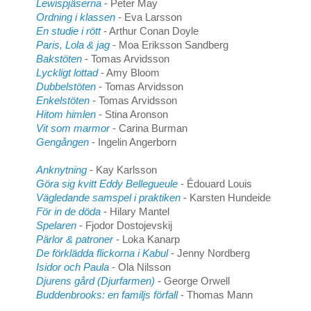
Lewispjäserna
- Peter May
Ordning i klassen
- Eva Larsson
En studie i rött
- Arthur Conan Doyle
Paris, Lola & jag
- Moa Eriksson Sandberg
Bakstöten
- Tomas Arvidsson
Lyckligt lottad
- Amy Bloom
Dubbelstöten
- Tomas Arvidsson
Enkelstöten
- Tomas Arvidsson
Hitom himlen
- Stina Aronson
Vit som marmor
- Carina Burman
Gengången
- Ingelin Angerborn
Anknytning
- Kay Karlsson
Göra sig kvitt Eddy Bellegueule
- Édouard Louis
Vägledande samspel i praktiken
- Karsten Hundeide
För in de döda
- Hilary Mantel
Spelaren
- Fjodor Dostojevskij
Pärlor & patroner
- Loka Kanarp
De förklädda flickorna i Kabul
- Jenny Nordberg
Isidor och Paula
- Ola Nilsson
Djurens gård (Djurfarmen)
- George Orwell
Buddenbrooks: en familjs förfall
- Thomas Mann