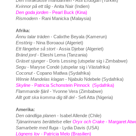
Den mirakulöse mandarinen
- Asli Erdogan (Turkiet)
Kvinnor på ett tåg
- Anita Nair (Indien)
Den goda jorden
- Pearl Buck (Kina)
Rismodern
- Rani Manicka (Malaysia)
Afrika:
Ännu talar träden
- Calixthe Beyala (Kamerun)
Enstörig
- Nina Boroaoui (Algeriet)
Ett fängelse så stort
- Assia Djebar (Algeriet)
Bränd jord
- Elieshi Lema (Tanzania)
Gräset sjunger
- Doris Lessing (utspelar sig i Zimbabwe)
Segu
- Maryse Condé (utspelar sig i Västafrika)
Coconut
- Copano Matlwa (Sydafrika)
Winnie Mandelas klagan
- Njabulo Ndebele (Sydafrika)
Skyline
- Patricia Schonstein Pinnock (Sydafrika)
Flammande fjäril
- Yvonne Vera (Zimbabwe)
Allt gott ska komma dig till del
- Sefi Atta (Nigeria)
Amerika:
Den oändliga planen
- Isabel Allende (Chile)
Tjänarinnans berättelse
eller
Oryx och Crake
- Margaret Atw
Samarbete med fluga
- Lydia Davis (USA)
Lögnens lov
- Patrícia Melo (Brasilien)