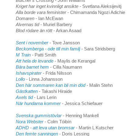
Butcher's Crossing
- John Williams
Kriget har inget kvinnligt ansikte -
Svetlana Aleksijevitj
Alla borde vara feminister
- Chimamanda Ngozi Adichie
Domaren
- Ian McEwan
Alvernas tid
- Muriel Barbery
Blod rödare än rött
- Arkan Asaad
Sent i november
- Tove Jansson
Beckomberga - ode till min familj
- Sara Stridsberg
M Train
-
Patti Smith
Att hela de levande
- Maylis de Kerangal
Bära barnet hem
- Cilla Naumann
Ishavspirater
- Frida Nilsson
Lollo
-
Linna Johansson
Den här sommaren kan bli min död
-
Malin Stehn
Gästkatten
- Takashi Hiraide
Axels tid
- Lars Lerin
När hundarna kommer
- Jessica Schiefauer
Svenska gummistövlar
- Henning Mankell
Nora Webster
- Colm Tóibín
ADHD - att leva utan bromsar
- Martin L Kutscher
Den femte sanningen
- Doris Lessing