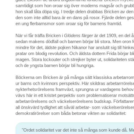
samtidigt som hon oroar sig över moderns magsår och grub
hon skall låta döpa sig. I tredje delen drabbas Bricken av den
den som inte alltid bara är en dans på rosor. Fjärde delen gesta
en ung flerbarnsmor som oroar sig för barnens framtid.
När vi får träffa Bricken i
Glödens färger
är det 1909, en del år 
sedan makens dödfall och barnen börjar bli stora. Men oron fö
mindre för det, äldste pojken Nikanor har anslutit sig till hin
pratar om blodig revolution. Och äldsta dottern Frida börjar bli
magen. Stora lockouter och strejker byter ut, solidariteten stä
och de yngsta barnen börjar bli hungriga.
Böckerna om Bricken är på många sätt klassiska arbetarrom
ur barns och kvinnors perspektiv. Här skildras arbetarrrörel
nykterhetsrörelsens framväxt, sprungna ur vardagens behov.
vävs här in ett kristet perpektiv som problematiserar motsät
arbetarrörelsens och väckelserörelsens budskap. Författare
all önskvärd tydlighet att såväl arbetar- som väckelserörelse
demokratirörelser som båda betonar vikten av solidaritet:
"Ordet solidaritet var det inte så många som kunde då. M