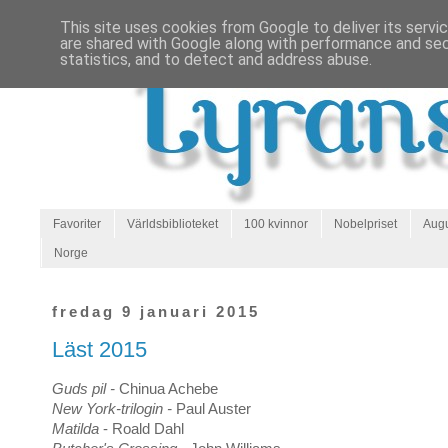
This site uses cookies from Google to deliver its servi
are shared with Google along with performance and secu
statistics, and to detect and address abuse.
Favoriter
Världsbiblioteket
100 kvinnor
Nobelpriset
Augu
Norge
fredag 9 januari 2015
Läst 2015
Guds pil -
Chinua Achebe
New York-trilogin -
Paul Auster
Matilda
- Roald Dahl