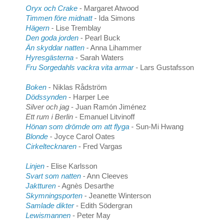
Oryx och Crake
- Margaret Atwood
Timmen före midnatt
- Ida Simons
Hägern
- Lise Tremblay
Den goda jorden
- Pearl Buck
Än skyddar natten
- Anna Lihammer
Hyresgästerna
- Sarah Waters
Fru Sorgedahls vackra vita armar
- Lars Gustafsson
Boken
- Niklas Rådström
Dödssynden
- Harper Lee
Silver och jag
- Juan Ramón Jiménez
Ett rum i Berlin
- Emanuel Litvinoff
Hönan som drömde om att flyga
- Sun-Mi Hwang
Blonde
- Joyce Carol Oates
Cirkeltecknaren
- Fred Vargas
Linjen
- Elise Karlsson
Svart som natten
- Ann Cleeves
Jaktturen
- Agnès Desarthe
Skymningsporten
- Jeanette Winterson
Samlade dikter
- Edith Södergran
Lewismannen
- Peter May