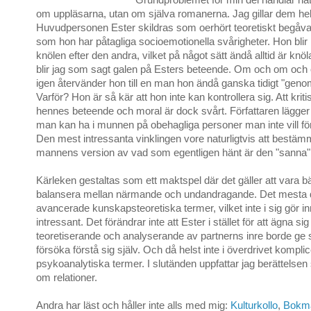
om uppläsarna, utan om själva romanerna. Jag gillar dem helt
Huvudpersonen Ester skildras som oerhört teoretiskt begåva
som hon har påtagliga socioemotionella svårigheter. Hon blir 
knölen efter den andra, vilket på något sätt ändå alltid är knöl
blir jag som sagt galen på Esters beteende. Om och om oc
igen återvänder hon till en man hon ändå ganska tidigt "gen
Varför? Hon är så kär att hon inte kan kontrollera sig. Att kriti
hennes beteende och moral är dock svårt. Författaren lägge
man kan ha i munnen på obehagliga personer man inte vill f
Den mest intressanta vinklingen vore naturligtvis att bestämm
mannens version av vad som egentligen hänt är den "sanna"
Kärleken gestaltas som ett maktspel där det gäller att vara bä
balansera mellan närmande och undandragande. Det mesta d
avancerade kunskapsteoretiska termer, vilket inte i sig gör i
intressant. Det förändrar inte att Ester i stället för att ägna sig
teoretiserande och analyserande av partnerns inre borde ge si
försöka förstå sig själv. Och då helst inte i överdrivet kompli
psykoanalytiska termer. I slutänden uppfattar jag berättelsen
om relationer.
Andra har läst och håller inte alls med mig:
Kulturkollo
,
Bokm