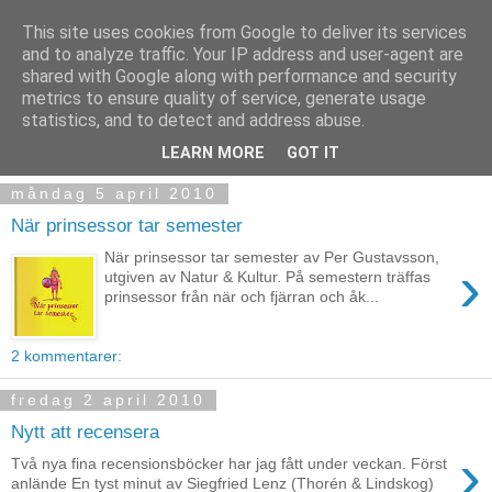
This site uses cookies from Google to deliver its services
and to analyze traffic. Your IP address and user-agent are
shared with Google along with performance and security
metrics to ensure quality of service, generate usage
statistics, and to detect and address abuse.
▼
LEARN MORE
GOT IT
måndag 5 april 2010
När prinsessor tar semester
När prinsessor tar semester av Per Gustavsson,
›
utgiven av Natur & Kultur. På semestern träffas
prinsessor från när och fjärran och åk...
2 kommentarer:
fredag 2 april 2010
Nytt att recensera
›
Två nya fina recensionsböcker har jag fått under veckan. Först
anlände En tyst minut av Siegfried Lenz (Thorén & Lindskog)