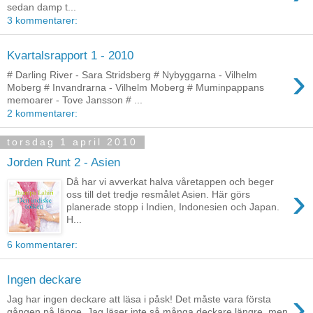
sedan damp t...
3 kommentarer:
Kvartalsrapport 1 - 2010
›
# Darling River - Sara Stridsberg # Nybyggarna - Vilhelm
Moberg # Invandrarna - Vilhelm Moberg # Muminpappans
memoarer - Tove Jansson # ...
2 kommentarer:
torsdag 1 april 2010
Jorden Runt 2 - Asien
Då har vi avverkat halva våretappen och beger
›
oss till det tredje resmålet Asien. Här görs
planerade stopp i Indien, Indonesien och Japan.
H...
6 kommentarer:
Ingen deckare
›
Jag har ingen deckare att läsa i påsk! Det måste vara första
gången på länge. Jag läser inte så många deckare längre, men