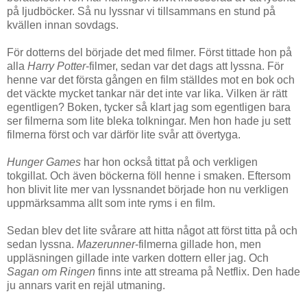
på ljudböcker. Så nu lyssnar vi tillsammans en stund på
kvällen innan sovdags.
För dotterns del började det med filmer. Först tittade hon på
alla
Harry Potter
-filmer, sedan var det dags att lyssna. För
henne var det första gången en film ställdes mot en bok och
det väckte mycket tankar när det inte var lika. Vilken är rätt
egentligen? Boken, tycker så klart jag som egentligen bara
ser filmerna som lite bleka tolkningar. Men hon hade ju sett
filmerna först och var därför lite svår att övertyga.
Hunger Games
har hon också tittat på och verkligen
tokgillat. Och även böckerna föll henne i smaken. Eftersom
hon blivit lite mer van lyssnandet började hon nu verkligen
uppmärksamma allt som inte ryms i en film.
Sedan blev det lite svårare att hitta något att först titta på och
sedan lyssna.
Mazerunner
-filmerna gillade hon, men
uppläsningen gillade inte varken dottern eller jag. Och
Sagan om Ringen
finns inte att streama på Netflix. Den hade
ju annars varit en rejäl utmaning.