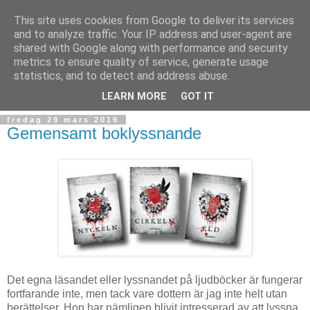
This site uses cookies from Google to deliver its services
and to analyze traffic. Your IP address and user-agent are
shared with Google along with performance and security
metrics to ensure quality of service, generate usage
statistics, and to detect and address abuse.
▼
LEARN MORE
GOT IT
fredag 29 mars 2019
Gemensamt boklyssnande
Det egna läsandet eller lyssnandet på ljudböcker är fungerar
fortfarande inte, men tack vare dottern är jag inte helt utan
berättelser. Hon har nämligen blivit intresserad av att lyssna