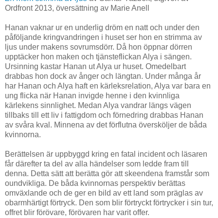
Ordfront 2013, översättning av Marie Anell
Hanan vaknar ur en underlig dröm en natt och under den
påföljande kringvandringen i huset ser hon en strimma av
ljus under makens sovrumsdörr. Då hon öppnar dörren
upptäcker hon maken och tjänsteflickan Alya i sängen.
Ursinning kastar Hanan ut Alya ur huset. Omedelbart
drabbas hon dock av ånger och längtan. Under många år
har Hanan och Alya haft en kärleksrelation, Alya var bara en
ung flicka när Hanan invigde henne i den kvinnliga
kärlekens sinnlighet. Medan Alya vandrar längs vägen
tillbaks till ett liv i fattigdom och förnedring drabbas Hanan
av svåra kval. Minnena av det förflutna översköljer de båda
kvinnorna.
Berättelsen är uppbyggd kring en fatal incident och läsaren
får därefter ta del av alla händelser som ledde fram till
denna. Detta sätt att berätta gör att skeendena framstår som
oundvikliga. De båda kvinnornas perspektiv berättas
omväxlande och de ger en bild av ett land som präglas av
obarmhärtigt förtryck. Den som blir förtryckt förtrycker i sin tur,
offret blir förövare, förövaren har varit offer.