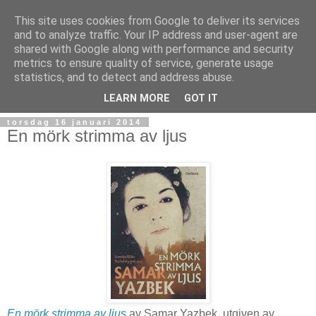
This site uses cookies from Google to deliver its services
and to analyze traffic. Your IP address and user-agent are
shared with Google along with performance and security
metrics to ensure quality of service, generate usage
statistics, and to detect and address abuse.
▼
LEARN MORE
GOT IT
torsdag 16 januari 2014
En mörk strimma av ljus
En mörk strimma av ljus
av Samar Yazbek, utgiven av