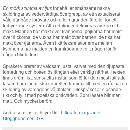
En mörk strimma av ljus
innehåller smärtsamt nakna
skildringar av vedervärdiga övergrepp, av ett sexualiserat
våld där både förövare och offer i grunden är offer för ett
förtryckande system. Alla relationer definieras av kön och
makt. Männen har makt över kvinnorna, pojkarna har makt
över flickorna, de vuxna har makt över barnen, de rika har
makt över tjänarna. Även i kärleksrelationerna mellan
kvinnorna har makten en framträdande roll; någon förför,
någon blir förförd.
Språket vibrerar av våldsam lusta, varvat med den djupaste
förnedring och bottenlös längtan efter verklig närhet. I texten
finns drömlika, sensuella inslag som förför den mest luttrade
läsare bara för att strax därefter drämma till med en rå, naken
skildring av vardagens våldtäkter. Bildspråket är slösande
rikt och fyllt med poetiska omkväden. Som läsare blir man
matt. Och mycket berörd.
Andra som läst och tyckt till:
Litteraturmagazinet
,
Bloggbohemen
,
GP
.