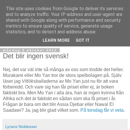
This site uses cookies from Google to deliver its services
and to analyze traffic. Your IP address and user-agent are
shared with Google along with performance and security
metrics to ensure quality of service, generate usage
statistics, and to detect and address abuse.
▼
LEARN MORE
GOT IT
måndag 8 oktober 2012
Det blir ingen svensk!
Nej, det var väl inte så många av oss som trodde det heller.
Murakami eller Mo Yan tror de stora spelbolagen på. Själv
läser jag
Vitlöksballaderna
av Mo Yan just nu för att vara
förberedd. Och vare sig han får priset eller ej, är boken
faktiskt bra. Men Mo Yan i alla ära, han är ingen kvinna från
Afrika och det är faktiskt en sådan som ska få priset i år.
Frågan är bara om det blir Assia Djebar eller Nawal El
Saadawi? Ja, jag blir glad vilket som.
På torsdag får vi veta
.
Lyrans Noblesser