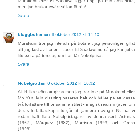
Murakami eller El Saadawi ligger högt på min önskelista,
men jag brukar tyvärr sällan få rätt!
Svara
bloggbohemen
8 oktober 2012 kl. 14:40
Murakami tror jag inte alls på trots att jag personligen gillat
allt jag läst av honom. Läser El Saadawi nu så jag kan jubla
lite extra på torsdag om hon får Nobelpriset.
Svara
Nobelgrottan
8 oktober 2012 kl. 18:32
Alltid lika svårt att gissa men jag tror inte på Murakami eller
Mo Yan. Min gissning baseras helt och hållet på att dessa
två författare tillhör samma stilart - magisk realism (även om
deras författarskap inte går att jämföra i övrigt). Nu har vi
redan haft flera Nobelpristagare av denna sort: Asturias
(1967), Márquez (1982), Morrison (1993) och Grass
(1999).