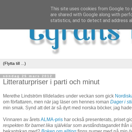
This site uses cookies from Google to d
are shared with Google along with perf
statistics, and to detect and address a
söndag 25 mars 2012
Litteraturpriser i parti och minut
Merethe Lindström tilldelades under veckan som gick
Nordiska
om författaren, men när jag läser om hennes roman
Dager i sti
min smak. Synd att det är så dyrt med norska böcker, jag hade
Vinnaren av årets
ALMA-pris
har också presenterats, priset gick
respekten för barnet lika självklar som avståndstagandet från i
bekantskap med?
Boken om allting
finns numer med på min ön