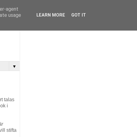
ser-agent
rate usage
LEARN MORE
GOT IT
▼
rt talas
ok i
är
ll stifta