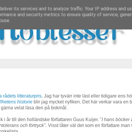
eliver its services and to analyze traffic. Your IP address and u
ormance and security metrics to ensure quality of service, gene
buse.
 rådets litteraturpris
. Jag har tyvärr inte läst eller tidigare ens hö
llhetens historie
blir jag mycket nyfiken. Det här verkar vara en b
 gärna velat läsa den på bokmål.
 i år till den holländske författaren Guus Kuijer. "
I hans böcker 
ntolerans och förtryck".
Visst låter väl det som en författare man vi
skelista.