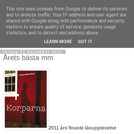
This site uses cookies from Google to deliver its services
and to analyze traffic. Your IP address and user-agent are
shared with Google along with performance and security
metrics to ensure quality of service, generate usage
statistics, and to detect and address abuse.
▼
LEARN MORE
GOT IT
lördag 31 december 2011
Årets bästa mm
2011 års finaste läsupplevelse