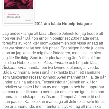
2011 års bästa Nobelpristagare
Jag undvek länge att läsa Elfriede Jelinek för jag trodde att
hon var svår. Då hon erhöll Nobelpriset 2004 hade detta
föregåtts av konflikter inom Akademien och vissa ansåg att
det var skandal att hon fick priset. Egentligen borde ju detta
gjort att jag kastade mig över författaren, men i stället blev
jag lite försiktig. Som tur är plockade jag ändå till slut fram
min fina Nobelklassiker
Älskarinnorna
och började läsa.
Älskarinnorna
handlar om två kvinnors eländiga livsöde.
Båda kvinnorna lever i små inskränkta byar i ett samhälle
som fullkomligt krossar kvinnor. Även männen far illa, de går
under av sina arbeten. Textmässigt är Jelinek unik. Hon
undviker versaler i början av meningarna och hon upprepar
samma (eller liknande) meningar om och om igen - tills hon
hamrat in budskapet hos läsaren. Tempot är frenetiskt och
utan pauser. Kanske kan man säga att Jelinek är svår för att
hon är annorlunda, men framför allt tycker jag att man ska