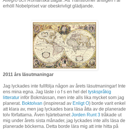
Allegro
och
Romanska bågar
. Att Tranströmer äntligen i år
erhöll Nobelpriset var obeskrivligt glädjande.
2011 års läsutmaningar
Jag lyckades inte fullfölja någon av årets läsutmaningar! Inte
ens mina egna. Jag läste i o f s en hel del
tyskspråkig
litteratur
inför Bokmässan, men inte alls lika mycket som jag
planerat.
Boktolvan
(inspirerad av
Enligt O
) borde varit enkel
att klara av, men jag lyckades bara läsa åtta av de planerade
tolv författarna. Även hjärtebarnet
Jorden Runt 3
tråkade ut
mig under årets sista månader, jag lyckades inte alls läsa de
planerade böckerna. Detta borde lära mig att inte hitta på