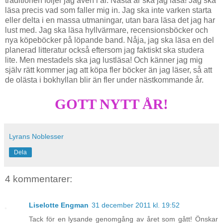
traditionen följer jag även i år. Nästa år ska jag läsa! Jag ska
läsa precis vad som faller mig in. Jag ska inte varken starta
eller delta i en massa utmaningar, utan bara läsa det jag har
lust med. Jag ska läsa hyllvärmare, recensionsböcker och
nya köpeböcker på löpande band. Nåja, jag ska läsa en del
planerad litteratur också eftersom jag faktiskt ska studera
lite. Men mestadels ska jag lustläsa! Och känner jag mig
själv rätt kommer jag att köpa fler böcker än jag läser, så att
de olästa i bokhyllan blir än fler under nästkommande år.
GOTT NYTT ÅR!
Lyrans Noblesser
Dela
4 kommentarer:
Liselotte Engman
31 december 2011 kl. 19:52
Tack för en lysande genomgång av året som gått! Önskar