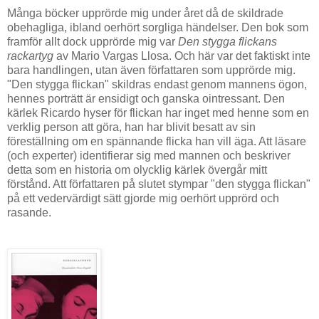
Många böcker upprörde mig under året då de skildrade
obehagliga, ibland oerhört sorgliga händelser. Den bok som
framför allt dock upprörde mig var
Den stygga flickans
rackartyg
av Mario Vargas Llosa. Och här var det faktiskt inte
bara handlingen, utan även författaren som upprörde mig.
"Den stygga flickan" skildras endast genom mannens ögon,
hennes porträtt är ensidigt och ganska ointressant. Den
kärlek Ricardo hyser för flickan har inget med henne som en
verklig person att göra, han har blivit besatt av sin
föreställning om en spännande flicka han vill äga. Att läsare
(och experter) identifierar sig med mannen och beskriver
detta som en historia om olycklig kärlek övergår mitt
förstånd. Att författaren på slutet stympar "den stygga flickan"
på ett vedervärdigt sätt gjorde mig oerhört upprörd och
rasande.