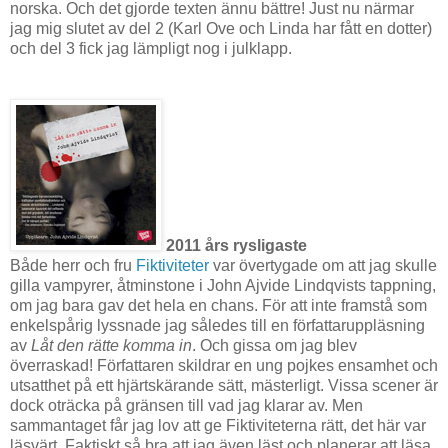
norska. Och det gjorde texten ännu bättre! Just nu närmar
jag mig slutet av del 2 (Karl Ove och Linda har fått en dotter)
och del 3 fick jag lämpligt nog i julklapp.
2011 års rysligaste
Både herr och fru
Fiktiviteter
var övertygade om att jag skulle
gilla vampyrer, åtminstone i John Ajvide Lindqvists tappning,
om jag bara gav det hela en chans. För att inte framstå som
enkelspårig lyssnade jag således till en författaruppläsning
av
Låt den rätte komma in
. Och gissa om jag blev
överraskad! Författaren skildrar en ung pojkes ensamhet och
utsatthet på ett hjärtskärande sätt, mästerligt. Vissa scener är
dock oträcka på gränsen till vad jag klarar av. Men
sammantaget får jag lov att ge Fiktiviteterna rätt, det här var
läsvärt. Faktiskt så bra att jag även läst och planerar att läsa