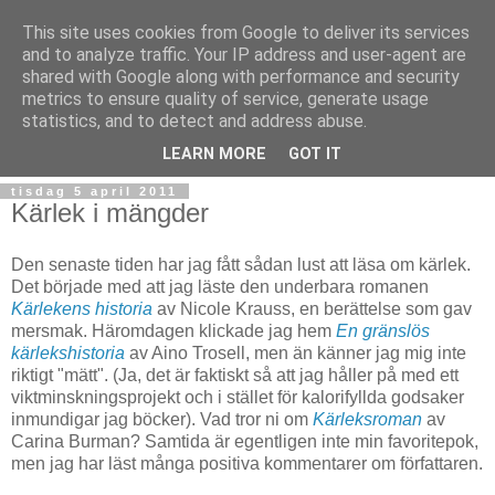
This site uses cookies from Google to deliver its services
and to analyze traffic. Your IP address and user-agent are
shared with Google along with performance and security
metrics to ensure quality of service, generate usage
statistics, and to detect and address abuse.
▼
LEARN MORE
GOT IT
tisdag 5 april 2011
Kärlek i mängder
Den senaste tiden har jag fått sådan lust att läsa om kärlek.
Det började med att jag läste den underbara romanen
Kärlekens historia
av Nicole Krauss, en berättelse som gav
mersmak. Häromdagen klickade jag hem
En gränslös
kärlekshistoria
av Aino Trosell, men än känner jag mig inte
riktigt "mätt". (Ja, det är faktiskt så att jag håller på med ett
viktminskningsprojekt och i stället för kalorifyllda godsaker
inmundigar jag böcker). Vad tror ni om
Kärleksroman
av
Carina Burman? Samtida är egentligen inte min favoritepok,
men jag har läst många positiva kommentarer om författaren.