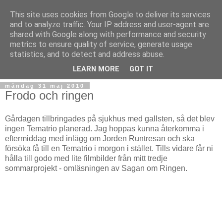
This site uses cookies from Google to deliver its services
and to analyze traffic. Your IP address and user-agent are
shared with Google along with performance and security
metrics to ensure quality of service, generate usage
statistics, and to detect and address abuse.
▼
LEARN MORE
GOT IT
måndag 31 maj 2010
Frodo och ringen
Gårdagen tillbringades på sjukhus med gallsten, så det blev
ingen Tematrio planerad. Jag hoppas kunna återkomma i
eftermiddag med inlägg om Jorden Runtresan och ska
försöka få till en Tematrio i morgon i stället. Tills vidare får ni
hålla till godo med lite filmbilder från mitt tredje
sommarprojekt - omläsningen av Sagan om Ringen.