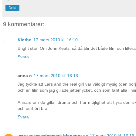
Dela
9 kommentarer:
Klotho
17 mars 2010 kl. 16:10
Bright star! Om John Keats, så då blir det både film och litterat
Svara
anna n
17 mars 2010 kl. 16:13
Jag tyckte att Lars and the real girl var väldigt mysig (den bör
och en film som jag gillade jättemycket, och som fallit alla i 
Annars om du gillar drama och har möjlighet att hyra den sk
och oerhört bra.
Svara
www.evaswedenmark.blogspot.se
17 mars 2010 kl. 16:16