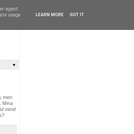
ser-agent
rate usage
LEARN MORE
GOT IT
▼
om, men
a. Mina
ful mind
ps?