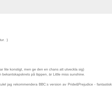
ur. :)
jar lite konstigt, men ge den en chans att utveckla sig)
min bekantskapskrets på läppen, är Little miss sunshine.
ulel jag rekommendera BBC:s version av Pride&Prejudice - fantastiskt