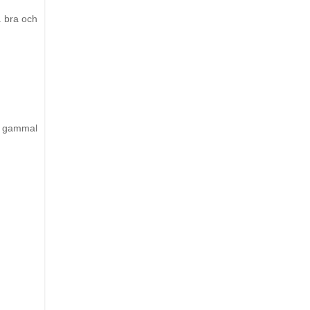
å bra och
ra gammal