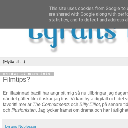
This site uses cookies from Google to d
are shared with Google along with perf
statistics, and to detect and address a
onsdag 17 mars 2010
Filmtips?
En illasinnad bacill har angripit mig så nu tillbringar jag dagar
när det gäller film önskar jag tips. Vi kan hyra digitalt och de
favoritfilmer är
The Commitments
och
Billy Elliot
, på senare tid
och
Illusionisten
. Jag tycker främst om drama och har i ärlighe
Lyrans Noblesser