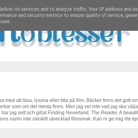
eliver its services and to analyze traffic. Your IP address and u
ormance and security metrics to ensure quality of service, gene
buse.
na med att läsa, lyssna eller titta på film. Böcker finns det gott 
t verkar som om det mesta finns. Men jag vet inte vad jag ska välj
 har jag sett och gillat
Finding Neverland, The Reader, A beauti
tens namn inte särskilt utvecklad filmsmak. Kan ni ge mig lite ti