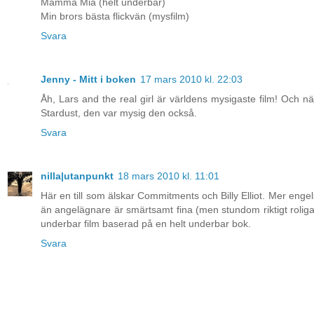
Mamma Mia (helt underbar)
Min brors bästa flickvän (mysfilm)
Svara
Jenny - Mitt i boken
17 mars 2010 kl. 22:03
Åh, Lars and the real girl är världens mysigaste film! Och n
Stardust, den var mysig den också.
Svara
nilla|utanpunkt
18 mars 2010 kl. 11:01
Här en till som älskar Commitments och Billy Elliot. Mer enge
än angelägnare är smärtsamt fina (men stundom riktigt roliga)
underbar film baserad på en helt underbar bok.
Svara