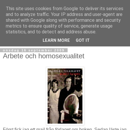
This site uses cookies from Google to deliver its services
and to analyze traffic. Your IP address and user-agent are
shared with Google along with performance and security
metrics to ensure quality of service, generate usage
statistics, and to detect and address abuse.
▼
LEARN MORE
GOT IT
onsdag 16 september 2009
Arbete och homosexualitet
Först fick jag ett mail från förlaget om boken. Sedan läste jag