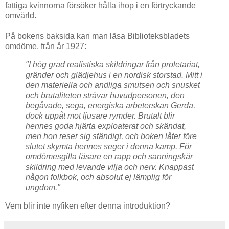
fattiga kvinnorna försöker hålla ihop i en förtryckande
omvärld.
På bokens baksida kan man läsa Biblioteksbladets
omdöme, från år 1927:
"I hög grad realistiska skildringar från proletariat,
gränder och glädjehus i en nordisk storstad. Mitt i
den materiella och andliga smutsen och snusket
och brutaliteten strävar huvudpersonen, den
begåvade, sega, energiska arbeterskan Gerda,
dock uppåt mot ljusare rymder. Brutalt blir
hennes goda hjärta exploaterat och skändat,
men hon reser sig ständigt, och boken låter före
slutet skymta hennes seger i denna kamp. För
omdömesgilla läsare en rapp och sanningskär
skildring med levande vilja och nerv. Knappast
någon folkbok, och absolut ej lämplig för
ungdom."
Vem blir inte nyfiken efter denna introduktion?