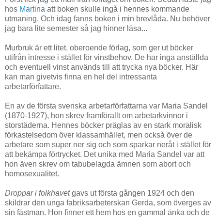
hos
Martina
att boken skulle ingå i hennes kommande
utmaning. Och idag fanns boken i min brevlåda. Nu behöver
jag bara lite semester så jag hinner läsa...
Murbruk är ett litet, oberoende förlag, som ger ut böcker
utifrån intresse i stället för vinstbehov. De har inga anställda
och eventuell vinst används till att trycka nya böcker. Här
kan man givetvis finna en hel del intressanta
arbetarförfattare.
En av de första svenska arbetarförfattarna var Maria Sandel
(1870-1927), hon skrev framförallt om arbetarkvinnor i
storstäderna. Hennes böcker präglas av en stark moralisk
förkastelsedom över klassamhället, men också över de
arbetare som super ner sig och som sparkar neråt i stället för
att bekämpa förtrycket. Det unika med Maria Sandel var att
hon även skrev om tabubelagda ämnen som abort och
homosexualitet.
Droppar i folkhavet
gavs ut första gången 1924 och den
skildrar den unga fabriksarbeterskan Gerda, som överges av
sin fästman. Hon finner ett hem hos en gammal änka och de