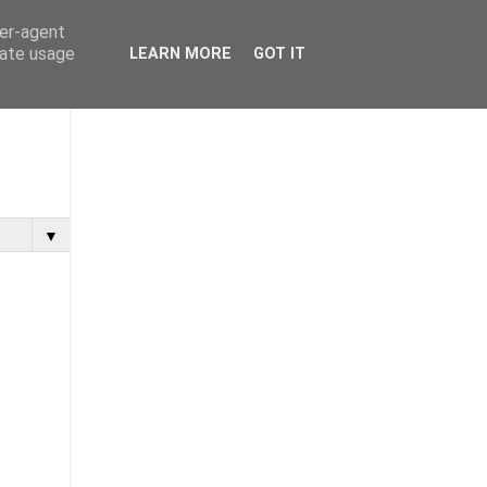
ser-agent
rate usage
LEARN MORE
GOT IT
▼