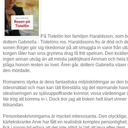
På Tistelön bor familjen Haraldsson, som 
dottern Gabriella - Tistelöns ros. Haraldssons fru är död och 
sonen Birger gör sig rikedomar på att smuggla in varor från utl
korgen låter han sina grymma drag få fritt spelrum. Den kvälle
ingen annan utväg än att mörda jaktlöjtnant Arnman och hela b
plåga honom resten av livet. Åren går, dottern Gabriella växer u
den mördade.
Romanens styrka är dess fantastiska miljöskildringar av de
ödesmättad och man kan lätt föreställa sig det stormande ha
idealiseringen av självuppoffrande kvinnor, vissa värderingar 
lite trög att komma in i. Dock tror jag att boken helt klart vinn
tidsandan.
Personbeskrivningarna är mycket intresssanta. Den olycklige, s
kärlekskranke Arve har fått en realistisk komplex personlighe
fick i sinom tid erfara att det inte alltid är lätt att leva efter 