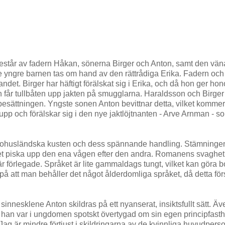
består av fadern Håkan, sönerna Birger och Anton, samt den vän
de yngre barnen tas om hand av den rättrådiga Erika. Fadern och
andet. Birger har häftigt förälskat sig i Erika, och då hon ger ho
n får tullbåten upp jakten på smugglarna. Haraldsson och Birger
esättningen. Yngste sonen Anton bevittnar detta, vilket kommer 
pp och förälskar sig i den nye jaktlöjtnanten - Arve Arnman - son
n bohusländska kusten och dess spännande handling. Stämninge
vet piska upp den ena vågen efter den andra. Romanens svaghet
är förlegade. Språket är lite gammaldags tungt, vilket kan göra 
er på att man behåller det något ålderdomliga språket, då detta för
innesklene Anton skildras på ett nyanserat, insiktsfullt sätt. Ä
t; han var i ungdomen spotskt övertygad om sin egen principfast
dem. Jag är mindre förtjust i skildringarna av de kvinnliga huvudper