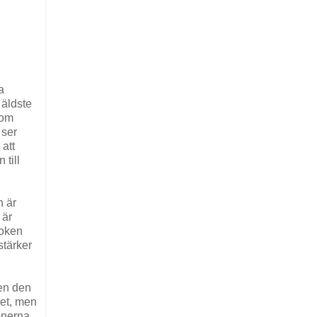
a
 äldste
nom
 ser
att
 till
n är
 är
boken
stärker
ven den
het, men
sonerna.