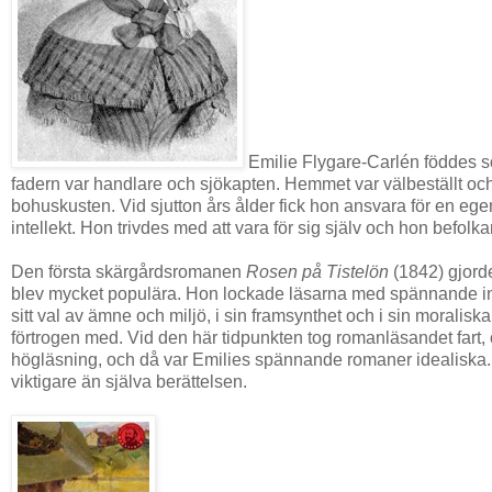
Emilie Flygare-Carlén föddes so
fadern var handlare och sjökapten. Hemmet var välbeställt och
bohuskusten. Vid sjutton års ålder fick hon ansvara för en egen 
intellekt. Hon trivdes med att vara för sig själv och hon befolk
Den första skärgårdsromanen
Rosen på Tistelön
(1842) gjorde
blev mycket populära. Hon lockade läsarna med spännande intrig
sitt val av ämne och miljö, i sin framsynthet och i sin morali
förtrogen med. Vid den här tidpunkten tog romanläsandet fart, 
högläsning, och då var Emilies spännande romaner idealiska. 
viktigare än själva berättelsen.