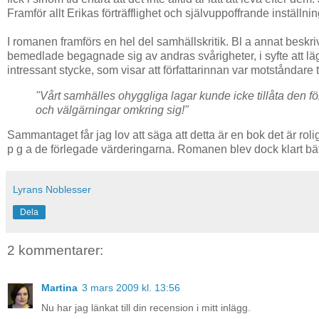
Framför allt Erikas förträfflighet och självuppoffrande inställ
I romanen framförs en hel del samhällskritik. Bl a annat beskr
bemedlade begagnade sig av andras svårigheter, i syfte att lä
intressant stycke, som visar att författarinnan var motståndare ti
"Vårt samhälles ohyggliga lagar kunde icke tillåta den f
och välgärningar omkring sig!"
Sammantaget får jag lov att säga att detta är en bok det är rolig
p g a de förlegade värderingarna. Romanen blev dock klart bättr
Lyrans Noblesser
Dela
2 kommentarer:
Martina
3 mars 2009 kl. 13:56
Nu har jag länkat till din recension i mitt inlägg.