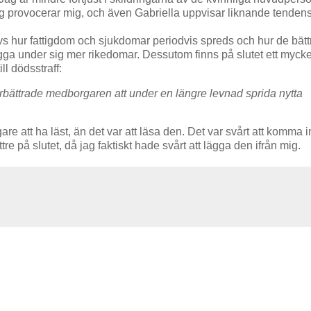
ning provocerar mig, och även Gabriella uppvisar liknande tendens
ivs hur fattigdom och sjukdomar periodvis spreds och hur de bätt
gga under sig mer rikedomar. Dessutom finns på slutet ett mycke
ll dödsstraff:
örbättrade medborgaren att under en längre levnad sprida nytta
are att ha läst, än det var att läsa den. Det var svårt att komma i
e på slutet, då jag faktiskt hade svårt att lägga den ifrån mig.