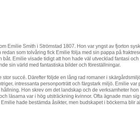
m Emilie Smith i Strömstad 1807. Hon var yngst av fjorton sys
 redan som tolvåring fick Emilie följa med sin pappa på fraktres
båt. Emilie visade tidigt att hon hade väl utvecklad fantasi och e
ande sin värld med fantastiska bilder och föreställningar.
 stor succé. Därefter följde en lång rad romaner i skärgårdsmilj
er, intressanta personporträtt och färgstark miljö. Emilie var p
ska hållning. Hon skrev om det landskap och de verksamheter hon
och läsarna var i hög utsträckning kvinnor. Ofta ägnade man sig
Emilie hade bestämda åsikter, men budskapet i böckerna blir al