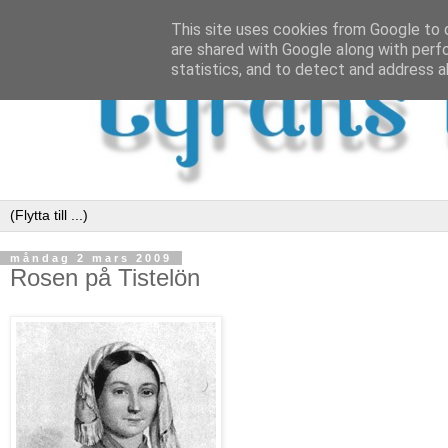
This site uses cookies from Google to d
are shared with Google along with perf
statistics, and to detect and address a
måndag 2 mars 2009
Rosen på Tistelön