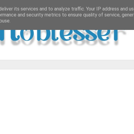
eliver its services and to analyze traffic. Your IP address and u
ormance and security metrics to ensure quality of service, gene
buse.