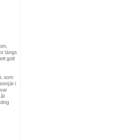
kon,
or längs
tt gott
ö, som
ionjär i
 var
 åt
drig