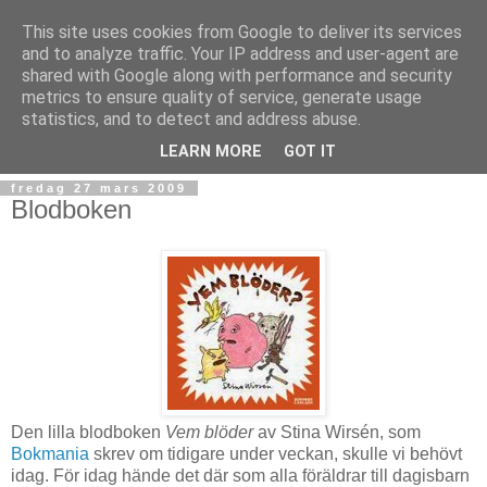
This site uses cookies from Google to deliver its services
and to analyze traffic. Your IP address and user-agent are
shared with Google along with performance and security
metrics to ensure quality of service, generate usage
statistics, and to detect and address abuse.
▼
LEARN MORE
GOT IT
fredag 27 mars 2009
Blodboken
Den lilla blodboken
Vem blöder
av Stina Wirsén, som
Bokmania
skrev om tidigare under veckan, skulle vi behövt
idag. För idag hände det där som alla föräldrar till dagisbarn