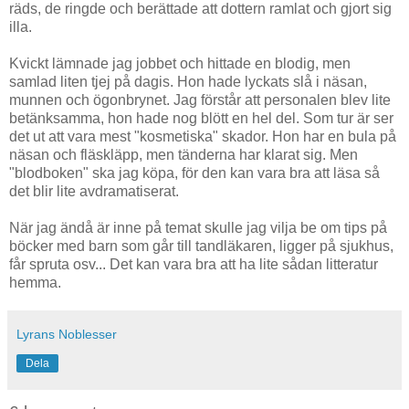
räds, de ringde och berättade att dottern ramlat och gjort sig
illa.
Kvickt lämnade jag jobbet och hittade en blodig, men
samlad liten tjej på dagis. Hon hade lyckats slå i näsan,
munnen och ögonbrynet. Jag förstår att personalen blev lite
betänksamma, hon hade nog blött en hel del. Som tur är ser
det ut att vara mest "kosmetiska" skador. Hon har en bula på
näsan och fläskläpp, men tänderna har klarat sig. Men
"blodboken" ska jag köpa, för den kan vara bra att läsa så
det blir lite avdramatiserat.
När jag ändå är inne på temat skulle jag vilja be om tips på
böcker med barn som går till tandläkaren, ligger på sjukhus,
får spruta osv... Det kan vara bra att ha lite sådan litteratur
hemma.
Lyrans Noblesser
Dela