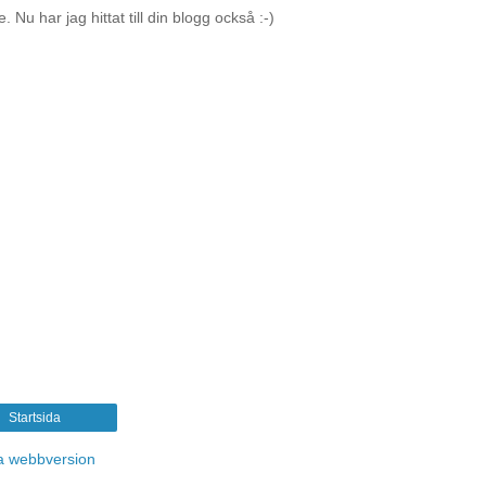
u har jag hittat till din blogg också :-)
Startsida
a webbversion