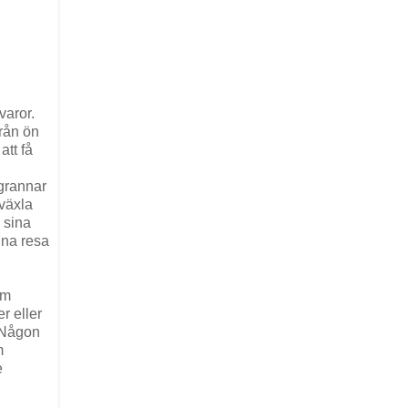
varor.
från ön
tt få
 grannar
vväxla
 sina
nna resa
om
r eller
. Någon
m
e