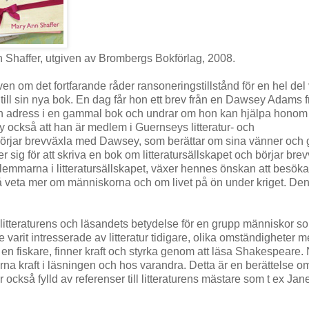
 Shaffer, utgiven av Brombergs Bokförlag, 2008.
 även om det fortfarande råder ransoneringstillstånd för en hel del 
a till sin nya bok. En dag får hon ett brev från en Dawsey Adams 
h adress i en gammal bok och undrar om hon kan hjälpa honom a
y också att han är medlem i Guernseys litteratur- och
et börjar brevväxla med Dawsey, som berättar om sina vänner och
sig för att skriva en bok om litteratursällskapet och börjar bre
lemmarna i litteratursällskapet, växer hennes önskan att besöka
att få veta mer om människorna och om livet på ön under kriget. De
itteraturens och läsandets betydelse för en grupp människor s
 varit intresserade av litteratur tidigare, olika omständigheter me
 en fiskare, finner kraft och styrka genom att läsa Shakespeare
rna kraft i läsningen och hos varandra. Detta är en berättelse o
också fylld av referenser till litteraturens mästare som t ex Jan