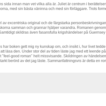
ns sida innan man vet vilka alla är. Juliet är centrum i berättelse
öborna, med sin bästa väninna och med sin förläggare. Trots form
 av excentriska original och de färgstarka personbeskrivningar
nniskorna samman och grannar hjälper varandra. Romanen geno
 Samtidigt skildras även fasansfulla krigshändelser på Guernsey 
har boken gett mig ny kunskap om, och insikt i, hur livet tedde
 att läsa den. Under stor del av tiden läste jag med ett leende på
tet "feel-good roman" helt missvisande. Skildringen av händelse
starkt berörd av det jag läste. Sammanfattningsvis är detta en r