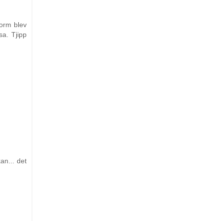
form blev
sa. Tjipp
an... det