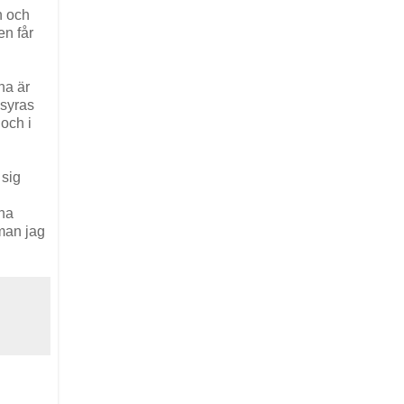
n och
en får
na är
msyras
och i
 sig
rna
oman jag