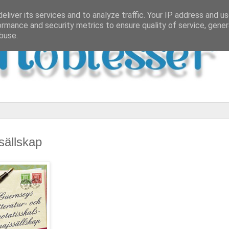
eliver its services and to analyze traffic. Your IP address and u
ormance and security metrics to ensure quality of service, gene
buse.
sällskap