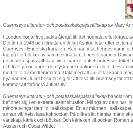
Guernseys litteratur- och potatisskalspajssällskap
av Mary Ann
I London börjar livet sakta återgå till det normala efter kriget,
Det är nu 1946 och författaren Juliet Ashton letar efter ett tem
Guernsey i Engelska kanalen. Han har hittat hennes namn oc
tag på fler böcker av samme författare. I brevet nämner Dawse
potatisskalspajssällskap, vilket väcker Juliets intresse. Juli
och livet på ön under den tyska ockupationen. Juliet bestämmer 
med flera av medlemmarna. I takt med att Juliet lär känna med
nya vänner. Juliet beslutar sig för att resa till Guernsey för 
kommer att förändra Juliets liv.
Guernseys litteratur- och potatisskalspajssällskap
handlar om l
befinner sig i en extremt utsatt situation. Många av dem har inte
mindre tvingar dem in i sällskapet. En av männen i sällskapet,
annan vill helst läsa kokböcker. På olika sätt hämtar människo
vänskap, kärlek och böcker. Och kärleken till böcker. Roman är 
Austen och Oscar Wilde.