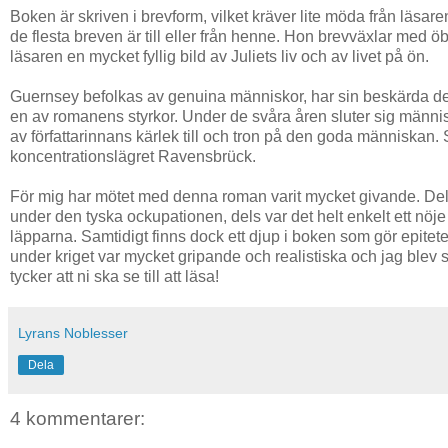
Boken är skriven i brevform, vilket kräver lite möda från läsare
de flesta breven är till eller från henne. Hon brevväxlar med 
läsaren en mycket fyllig bild av Juliets liv och av livet på ön.
Guernsey befolkas av genuina människor, har sin beskärda del
en av romanens styrkor. Under de svåra åren sluter sig mä
av författarinnans kärlek till och tron på den goda människan.
koncentrationslägret Ravensbrück.
För mig har mötet med denna roman varit mycket givande. Dels 
under den tyska ockupationen, dels var det helt enkelt ett nöje
läpparna. Samtidigt finns dock ett djup i boken som gör epite
under kriget var mycket gripande och realistiska och jag blev 
tycker att ni ska se till att läsa!
Lyrans Noblesser
Dela
4 kommentarer: