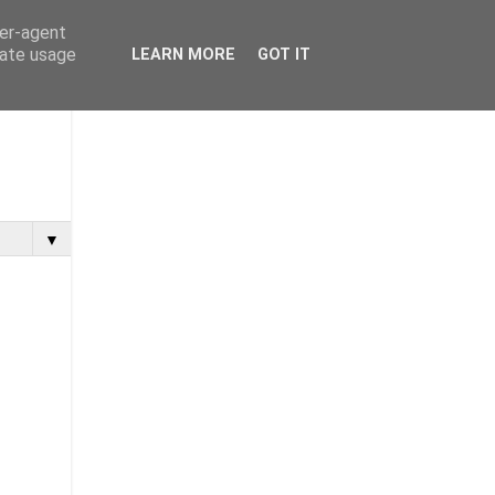
ser-agent
rate usage
LEARN MORE
GOT IT
▼