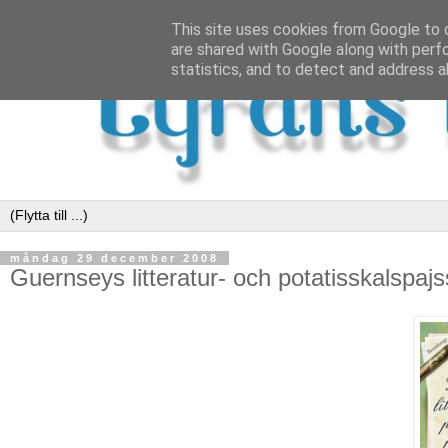
This site uses cookies from Google to d
are shared with Google along with perf
statistics, and to detect and address a
måndag 29 december 2008
Guernseys litteratur- och potatisskalspajs